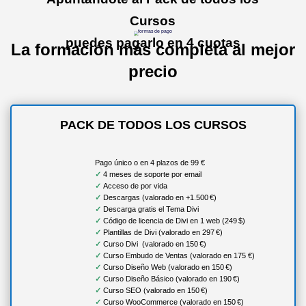
Cursos
puedes pagarlo en 4 cuotas
La formación más completa al mejor
precio
PACK DE TODOS LOS CURSOS
Pago único o en 4 plazos de 99 €
✓
4 meses de soporte por email
✓
Acceso de por vida
✓
Descargas (valorado en +1.500 €)
✓
Descarga gratis el Tema Divi
✓
Código de licencia de Divi en 1 web (249 $)
✓
Plantillas de Divi (valorado en 297 €)
✓
Curso Divi (valorado en 150 €)
✓
Curso Embudo de Ventas (valorado en 175 €)
✓
Curso Diseño Web (valorado en 150 €)
✓
Curso Diseño Básico (valorado en 190 €)
✓
Curso SEO (valorado en 150 €)
✓
Curso WooCommerce (valorado en 150 €)