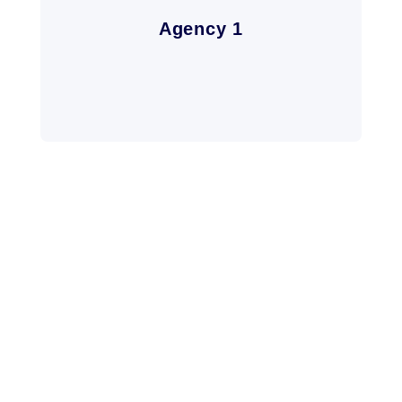
Agency 1
Noticias de
actualidad
Mantente informado con las