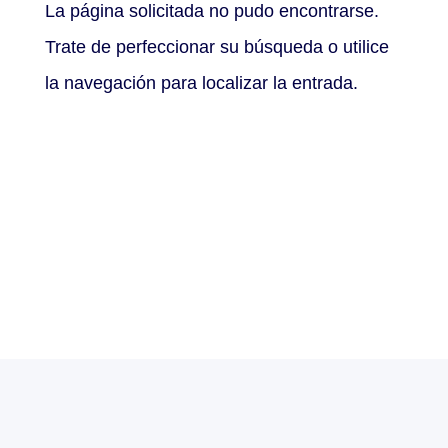
La página solicitada no pudo encontrarse.
Trate de perfeccionar su búsqueda o utilice
la navegación para localizar la entrada.
Noticias de
actualidad
Mantente informado con las
últimas actualizaciones.
Sólamente haremos una única
notificación semanal.