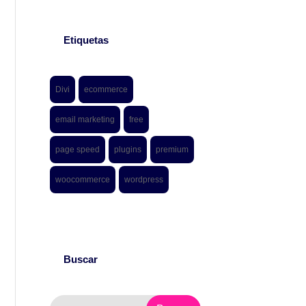
Etiquetas
Divi
ecommerce
email marketing
free
page speed
plugins
premium
woocommerce
wordpress
Buscar