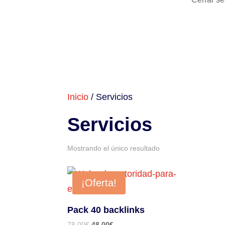
Inicio
/ Servicios
Servicios
Mostrando el único resultado
¡Oferta!
Pack 40 backlinks
El
El
78,00
€
48,00
€