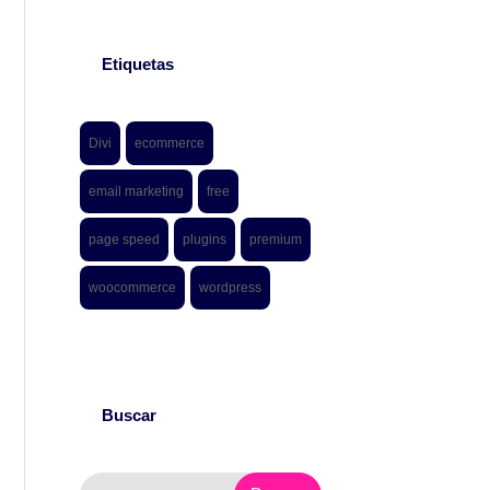
Etiquetas
Divi
ecommerce
email marketing
free
page speed
plugins
premium
woocommerce
wordpress
Buscar