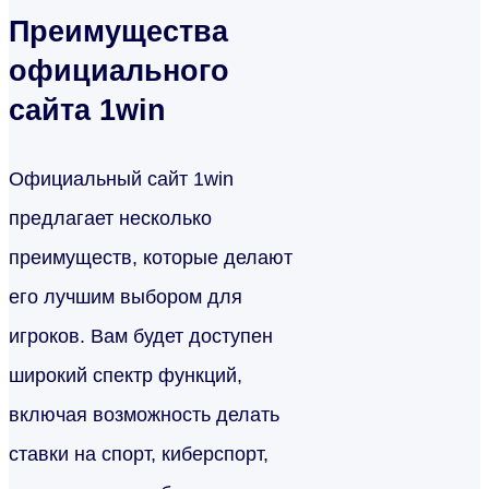
Преимущества
официального
сайта 1win
Официальный сайт 1win
предлагает несколько
преимуществ, которые делают
его лучшим выбором для
игроков. Вам будет доступен
широкий спектр функций,
включая возможность делать
ставки на спорт, киберспорт,