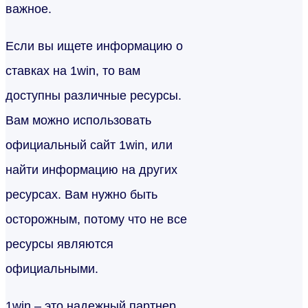
важное.
Если вы ищете информацию о
ставках на 1win, то вам
доступны различные ресурсы.
Вам можно использовать
официальный сайт 1win, или
найти информацию на других
ресурсах. Вам нужно быть
осторожным, потому что не все
ресурсы являются
официальными.
1win – это надежный партнер