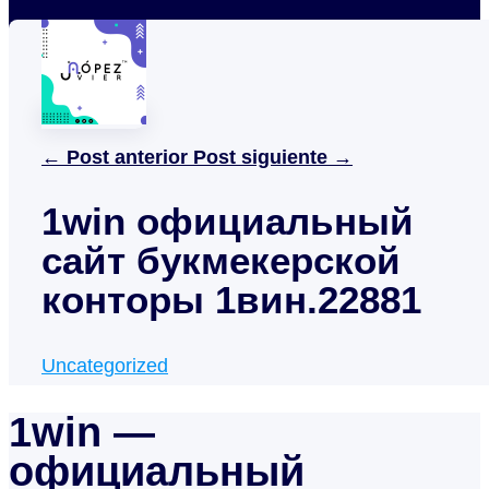
←
Post anterior
Post siguiente
→
1win официальный
сайт букмекерской
конторы 1вин.22881
Uncategorized
1win —
официальный