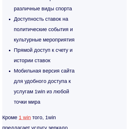
различные виды спорта
Доступность ставок на
политические события и
культурные мероприятия
Прямой доступ к счету и
истории ставок
Мобильная версия сайта
для удобного доступа к
услугам 1win из любой
точки мира
Кроме
1 win
того, 1win
предлагает услугу зеркало,