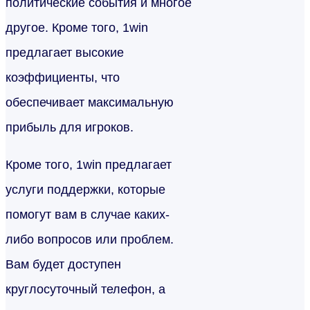
политические события и многое
другое. Кроме того, 1win
предлагает высокие
коэффициенты, что
обеспечивает максимальную
прибыль для игроков.
Кроме того, 1win предлагает
услуги поддержки, которые
помогут вам в случае каких-
либо вопросов или проблем.
Вам будет доступен
круглосуточный телефон, а