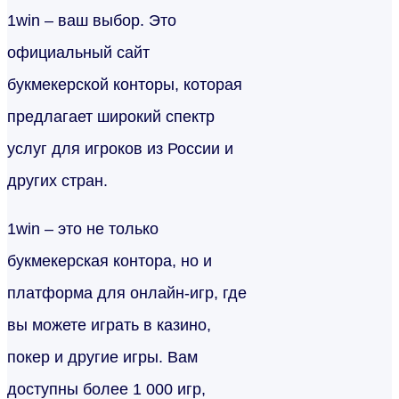
1win – ваш выбор. Это
официальный сайт
букмекерской конторы, которая
предлагает широкий спектр
услуг для игроков из России и
других стран.
1win – это не только
букмекерская контора, но и
платформа для онлайн-игр, где
вы можете играть в казино,
покер и другие игры. Вам
доступны более 1 000 игр,