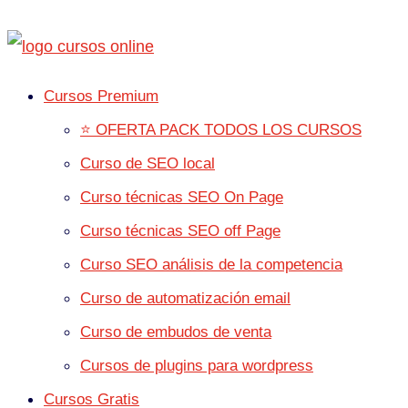
Cursos Premium
⭐ OFERTA PACK TODOS LOS CURSOS
Curso de SEO local
Curso técnicas SEO On Page
Curso técnicas SEO off Page
Curso SEO análisis de la competencia
Curso de automatización email
Curso de embudos de venta
Cursos de plugins para wordpress
Cursos Gratis