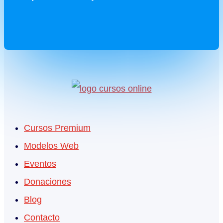
Cursos Premium
Modelos Web
Eventos
Donaciones
Blog
Contacto