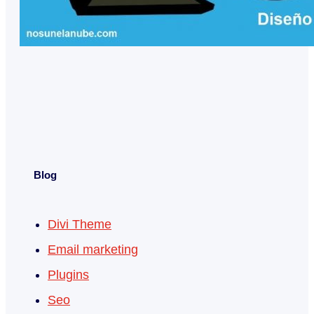
Blog
Divi Theme
Email marketing
Plugins
Seo