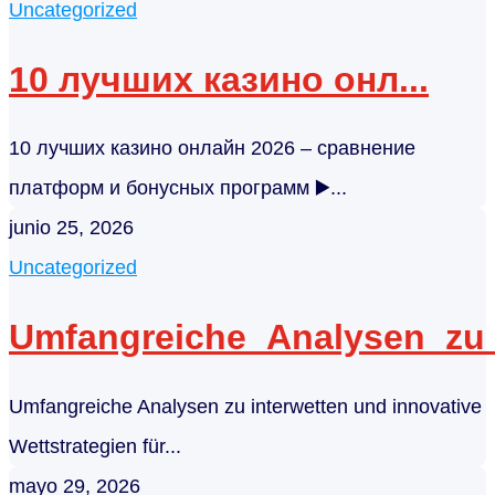
Uncategorized
10 лучших казино онл...
10 лучших казино онлайн 2026 – сравнение
платформ и бонусных программ ▶️...
junio 25, 2026
Uncategorized
Umfangreiche_Analysen_zu_i
Umfangreiche Analysen zu interwetten und innovative
Wettstrategien für...
mayo 29, 2026