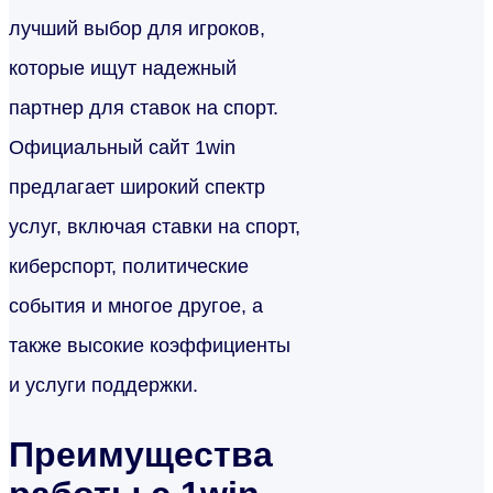
лучший выбор для игроков,
которые ищут надежный
партнер для ставок на спорт.
Официальный сайт 1win
предлагает широкий спектр
услуг, включая ставки на спорт,
киберспорт, политические
события и многое другое, а
также высокие коэффициенты
и услуги поддержки.
Преимущества