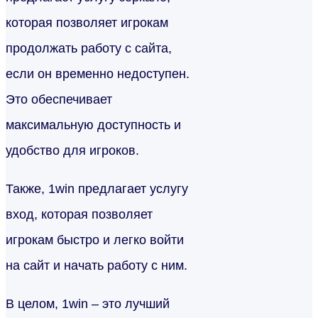
которая позволяет игрокам
продолжать работу с сайта,
если он временно недоступен.
Это обеспечивает
максимальную доступность и
удобство для игроков.
Также, 1win предлагает услугу
вход, которая позволяет
игрокам быстро и легко войти
на сайт и начать работу с ним.
В целом, 1win – это лучший