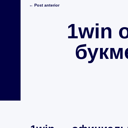
←
Post anterior
1win 
букм