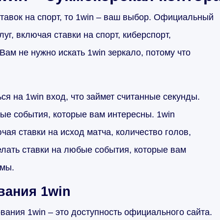
тавок на спорт, то 1win – ваш выбор. Официальный
уг, включая ставки на спорт, киберспорт,
Вам не нужно искать 1win зеркало, потому что
ся на 1win вход, что займет считанные секунды.
ые события, которые вам интересны. 1win
чая ставки на исход матча, количество голов,
елать ставки на любые события, которые вам
ммы.
вания 1win
ания 1win – это доступность официального сайта.