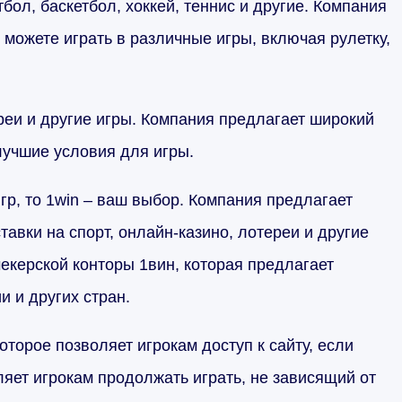
ол, баскетбол, хоккей, теннис и другие. Компания
 можете играть в различные игры, включая рулетку,
ереи и другие игры. Компания предлагает широкий
лучшие условия для игры.
р, то 1win – ваш выбор. Компания предлагает
тавки на спорт, онлайн-казино, лотереи и другие
мекерской конторы 1вин, которая предлагает
и и других стран.
оторое позволяет игрокам доступ к сайту, если
ляет игрокам продолжать играть, не зависящий от