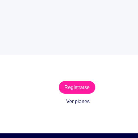
Registrarse
Ver planes