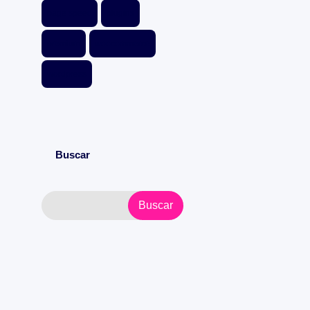
page speed
plugins
premium
woocommerce
wordpress
Buscar