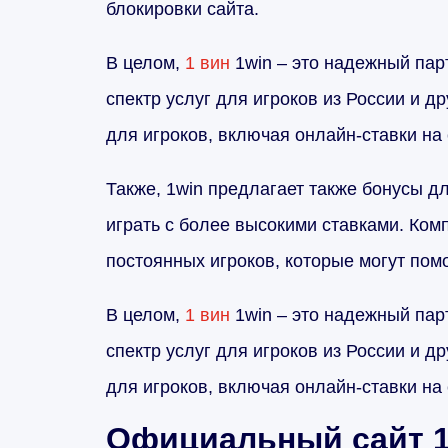
блокировки сайта.
В целом,
1 вин
1win – это надежный пар
спектр услуг для игроков из России и 
для игроков, включая онлайн-ставки на 
Также, 1win предлагает также бонусы дл
играть с более высокими ставками. Ком
постоянных игроков, которые могут пом
В целом,
1 вин
1win – это надежный пар
спектр услуг для игроков из России и 
для игроков, включая онлайн-ставки на 
Официальный сайт 1