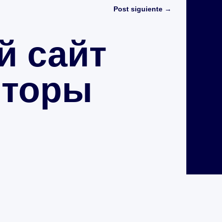
Post siguiente
→
й сайт
нторы