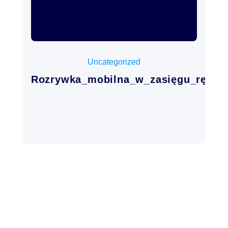
junio 24, 2026
Uncategorized
Rozrywka_mobilna_w_zasięgu_ręki_d.