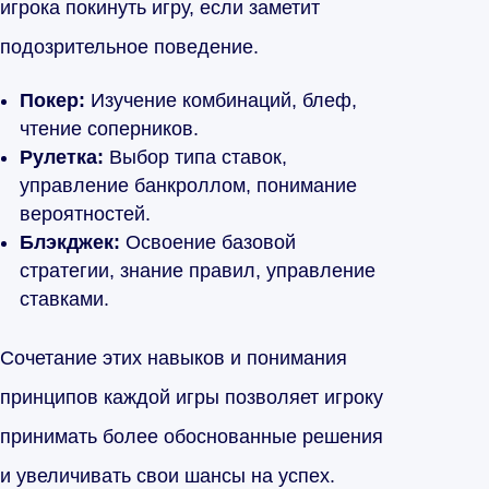
игрока покинуть игру, если заметит
подозрительное поведение.
Покер:
Изучение комбинаций, блеф,
чтение соперников.
Рулетка:
Выбор типа ставок,
управление банкроллом, понимание
вероятностей.
Блэкджек:
Освоение базовой
стратегии, знание правил, управление
ставками.
Сочетание этих навыков и понимания
принципов каждой игры позволяет игроку
принимать более обоснованные решения
и увеличивать свои шансы на успех.