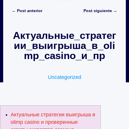
←
Post anterior
Post siguiente
→
Актуальные_стратег
ии_выигрыша_в_oli
mp_casino_и_пр
Uncategorized
Актуальные стратегии выигрыша в
olimp casino и проверенные