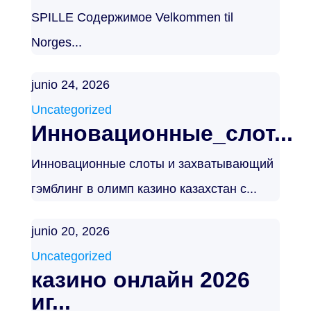
SPILLE Содержимое Velkommen til
Norges...
junio 24, 2026
Uncategorized
Инновационные_слот...
Инновационные слоты и захватывающий
гэмблинг в олимп казино казахстан с...
junio 20, 2026
Uncategorized
казино онлайн 2026
иг...