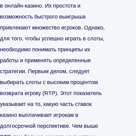
в онлайн-казино. Их простота и
возможность быстрого выигрыша
привлекают множество игроков. Однако,
для того, чтобы успешно играть в слоты,
необходимо понимать принципы их
работы и применять определенные
стратегии. Первым делом, следует
выбирать слоты с высоким процентом
возврата игроку (RTP). Этот показатель
указывает на то, какую часть ставок
казино выплачивает игрокам в
долгосрочной перспективе. Чем выше