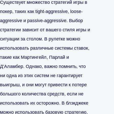
Существует множество стратегий игры в
покер, таких как tight-aggressive, loose-
aggressive и passive-aggressive. Выбор
стратегии зависит от вашего стиля игры и
ситуации за столом. В рулетке можно
использовать различные системы ставок,
такие как Мартингейл, Парлай и
Д’Аламбер. Однако, важно помнить, что
ни одна из этих систем не гарантирует
выигрыш, и они могут привести к потере
большого количества средств, если не
использовать их осторожно. В блэкджеке
можно использовать базовую стратегию,