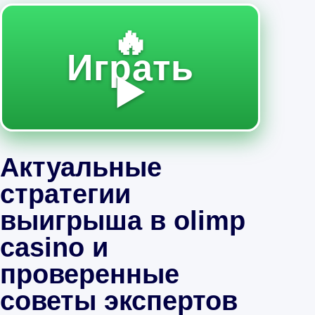
🔥
Играть
▶️
Актуальные
стратегии
выигрыша в olimp
casino и
проверенные
советы экспертов