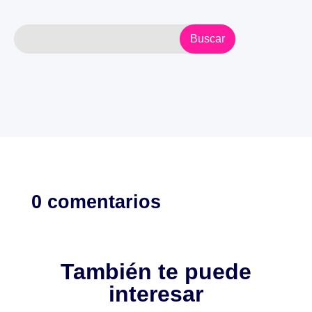
0 comentarios
También te puede
interesar