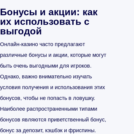
Бонусы и акции: как
их использовать с
выгодой
Онлайн-казино часто предлагают
различные бонусы и акции, которые могут
быть очень выгодными для игроков.
Однако, важно внимательно изучать
условия получения и использования этих
бонусов, чтобы не попасть в ловушку.
Наиболее распространенными типами
бонусов являются приветственный бонус,
бонус за депозит, кэшбэк и фриспины.