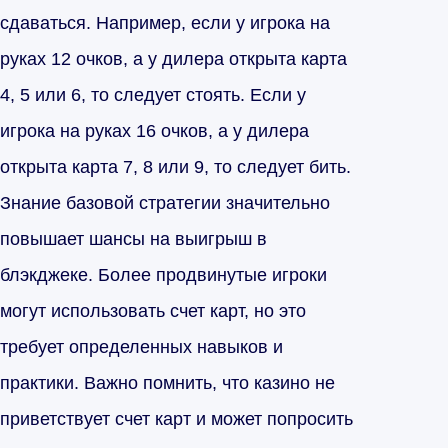
сдаваться. Например, если у игрока на
руках 12 очков, а у дилера открыта карта
4, 5 или 6, то следует стоять. Если у
игрока на руках 16 очков, а у дилера
открыта карта 7, 8 или 9, то следует бить.
Знание базовой стратегии значительно
повышает шансы на выигрыш в
блэкджеке. Более продвинутые игроки
могут использовать счет карт, но это
требует определенных навыков и
практики. Важно помнить, что казино не
приветствует счет карт и может попросить