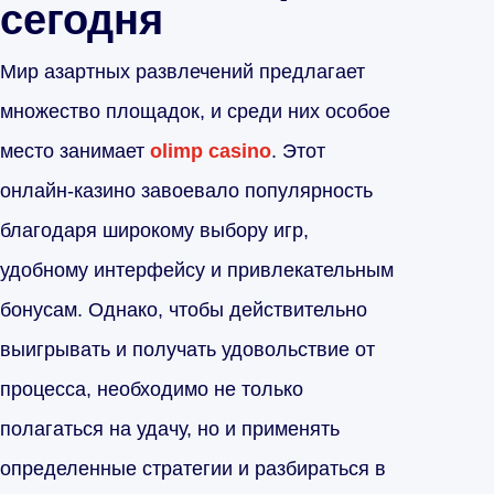
сегодня
Мир азартных развлечений предлагает
множество площадок, и среди них особое
место занимает
olimp casino
. Этот
онлайн-казино завоевало популярность
благодаря широкому выбору игр,
удобному интерфейсу и привлекательным
бонусам. Однако, чтобы действительно
выигрывать и получать удовольствие от
процесса, необходимо не только
полагаться на удачу, но и применять
определенные стратегии и разбираться в