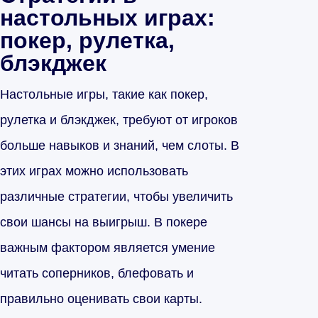
настольных играх:
покер, рулетка,
блэкджек
Настольные игры, такие как покер,
рулетка и блэкджек, требуют от игроков
больше навыков и знаний, чем слоты. В
этих играх можно использовать
различные стратегии, чтобы увеличить
свои шансы на выигрыш. В покере
важным фактором является умение
читать соперников, блефовать и
правильно оценивать свои карты.