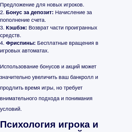
Предложение для новых игроков.
Бонус за депозит:
Начисление за
пополнение счета.
Кэшбэк:
Возврат части проигранных
средств.
Фриспины:
Бесплатные вращения в
игровых автоматах.
Использование бонусов и акций может
значительно увеличить ваш банкролл и
продлить время игры, но требует
внимательного подхода и понимания
условий.
Психология игрока и