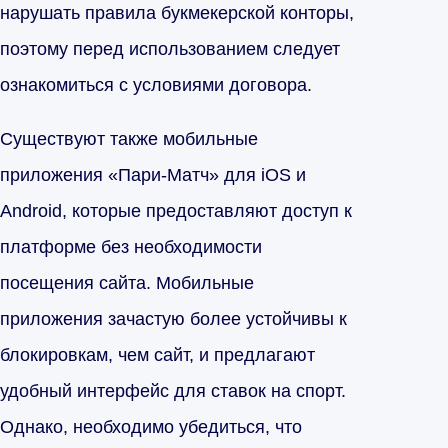
нарушать правила букмекерской конторы,
поэтому перед использованием следует
ознакомиться с условиями договора.
Существуют также мобильные
приложения «Пари-Матч» для iOS и
Android, которые предоставляют доступ к
платформе без необходимости
посещения сайта. Мобильные
приложения зачастую более устойчивы к
блокировкам, чем сайт, и предлагают
удобный интерфейс для ставок на спорт.
Однако, необходимо убедиться, что