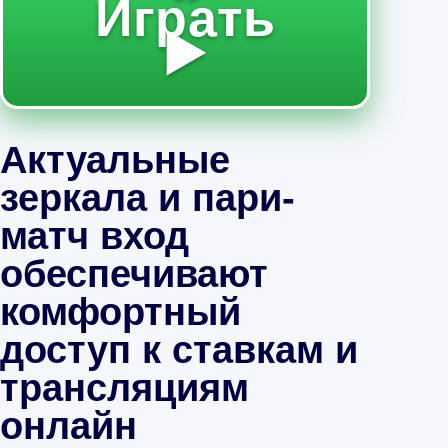
Играть
▶️
Актуальные
зеркала и пари-
матч вход
обеспечивают
комфортный
доступ к ставкам и
трансляциям
онлайн