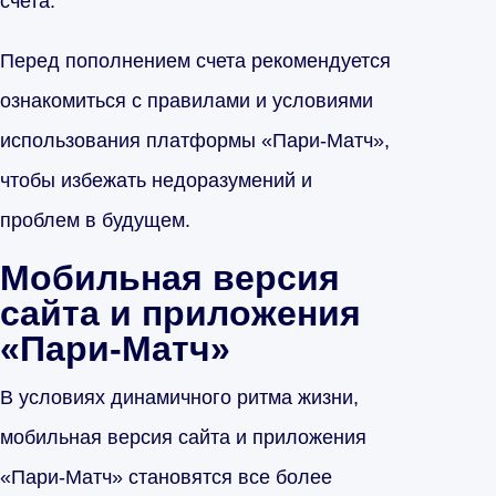
счета.
Перед пополнением счета рекомендуется
ознакомиться с правилами и условиями
использования платформы «Пари-Матч»,
чтобы избежать недоразумений и
проблем в будущем.
Мобильная версия
сайта и приложения
«Пари-Матч»
В условиях динамичного ритма жизни,
мобильная версия сайта и приложения
«Пари-Матч» становятся все более