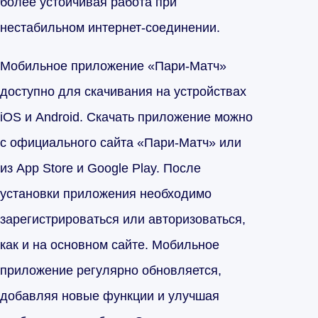
более устойчивая работа при
нестабильном интернет-соединении.
Мобильное приложение «Пари-Матч»
доступно для скачивания на устройствах
iOS и Android. Скачать приложение можно
с официального сайта «Пари-Матч» или
из App Store и Google Play. После
установки приложения необходимо
зарегистрироваться или авторизоваться,
как и на основном сайте. Мобильное
приложение регулярно обновляется,
добавляя новые функции и улучшая