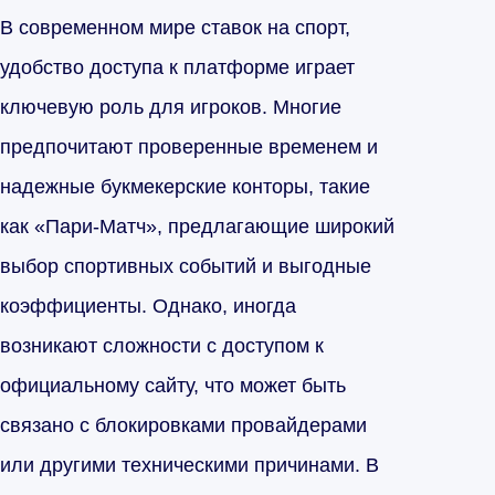
В современном мире ставок на спорт,
удобство доступа к платформе играет
ключевую роль для игроков. Многие
предпочитают проверенные временем и
надежные букмекерские конторы, такие
как «Пари-Матч», предлагающие широкий
выбор спортивных событий и выгодные
коэффициенты. Однако, иногда
возникают сложности с доступом к
официальному сайту, что может быть
связано с блокировками провайдерами
или другими техническими причинами. В