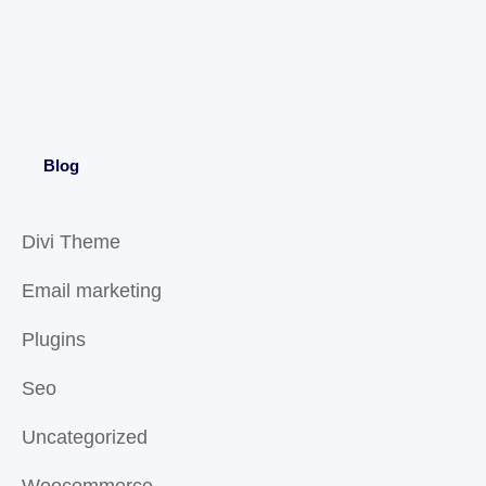
Blog
Divi Theme
Email marketing
Plugins
Seo
Uncategorized
Woocommerce