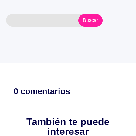
0 comentarios
También te puede
interesar