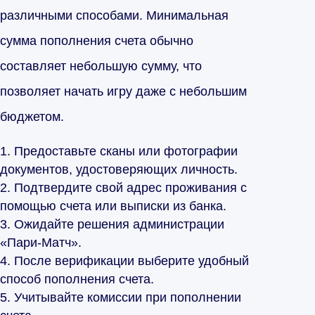
различными способами. Минимальная
сумма пополнения счета обычно
составляет небольшую сумму, что
позволяет начать игру даже с небольшим
бюджетом.
Предоставьте сканы или фотографии
документов, удостоверяющих личность.
Подтвердите свой адрес проживания с
помощью счета или выписки из банка.
Ожидайте решения администрации
«Пари-Матч».
После верификации выберите удобный
способ пополнения счета.
Учитывайте комиссии при пополнении