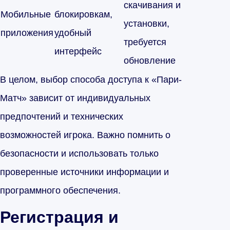
скачивания и
Мобильные
блокировкам,
установки,
приложения
удобный
требуется
интерфейс
обновление
В целом, выбор способа доступа к «Пари-
Матч» зависит от индивидуальных
предпочтений и технических
возможностей игрока. Важно помнить о
безопасности и использовать только
проверенные источники информации и
программного обеспечения.
Регистрация и