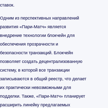
ставок.
Одним из перспективных направлений
развития «Пари-Матч» является
внедрение технологии блокчейн для
обеспечения прозрачности и
безопасности транзакций. Блокчейн
позволяет создать децентрализованную
систему, в которой все транзакции
записываются в общий реестр, что делает
их практически невозможными для
подделки. Также, «Пари-Матч» планирует
расширить линейку предлагаемых