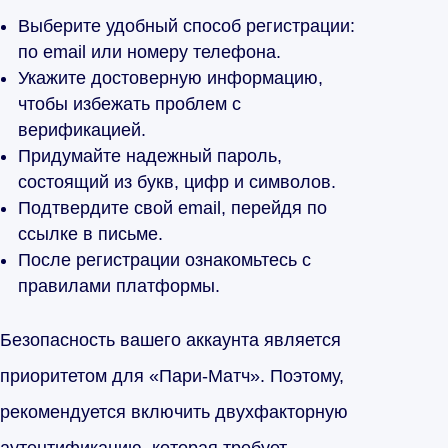
Выберите удобный способ регистрации:
по email или номеру телефона.
Укажите достоверную информацию,
чтобы избежать проблем с
верификацией.
Придумайте надежный пароль,
состоящий из букв, цифр и символов.
Подтвердите свой email, перейдя по
ссылке в письме.
После регистрации ознакомьтесь с
правилами платформы.
Безопасность вашего аккаунта является
приоритетом для «Пари-Матч». Поэтому,
рекомендуется включить двухфакторную