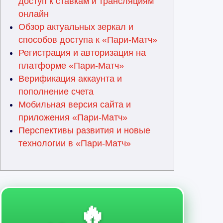
доступ к ставкам и трансляциям
онлайн
Обзор актуальных зеркал и
способов доступа к «Пари-Матч»
Регистрация и авторизация на
платформе «Пари-Матч»
Верификация аккаунта и
пополнение счета
Мобильная версия сайта и
приложения «Пари-Матч»
Перспективы развития и новые
технологии в «Пари-Матч»
🔥