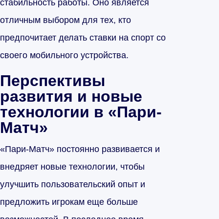
стабильность работы. Оно является
отличным выбором для тех, кто
предпочитает делать ставки на спорт со
своего мобильного устройства.
Перспективы
развития и новые
технологии в «Пари-
Матч»
«Пари-Матч» постоянно развивается и
внедряет новые технологии, чтобы
улучшить пользовательский опыт и
предложить игрокам еще больше