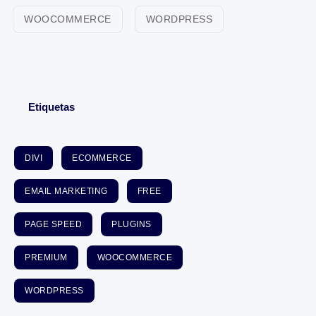
WOOCOMMERCE
WORDPRESS
Etiquetas
DIVI
ECOMMERCE
EMAIL MARKETING
FREE
PAGE SPEED
PLUGINS
PREMIUM
WOOCOMMERCE
WORDPRESS