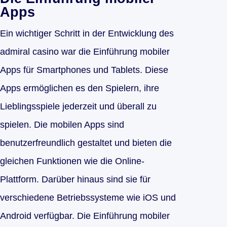
Apps
Ein wichtiger Schritt in der Entwicklung des
admiral casino war die Einführung mobiler
Apps für Smartphones und Tablets. Diese
Apps ermöglichen es den Spielern, ihre
Lieblingsspiele jederzeit und überall zu
spielen. Die mobilen Apps sind
benutzerfreundlich gestaltet und bieten die
gleichen Funktionen wie die Online-
Plattform. Darüber hinaus sind sie für
verschiedene Betriebssysteme wie iOS und
Android verfügbar. Die Einführung mobiler