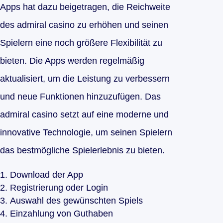
Apps hat dazu beigetragen, die Reichweite
des admiral casino zu erhöhen und seinen
Spielern eine noch größere Flexibilität zu
bieten. Die Apps werden regelmäßig
aktualisiert, um die Leistung zu verbessern
und neue Funktionen hinzuzufügen. Das
admiral casino setzt auf eine moderne und
innovative Technologie, um seinen Spielern
das bestmögliche Spielerlebnis zu bieten.
Download der App
Registrierung oder Login
Auswahl des gewünschten Spiels
Einzahlung von Guthaben