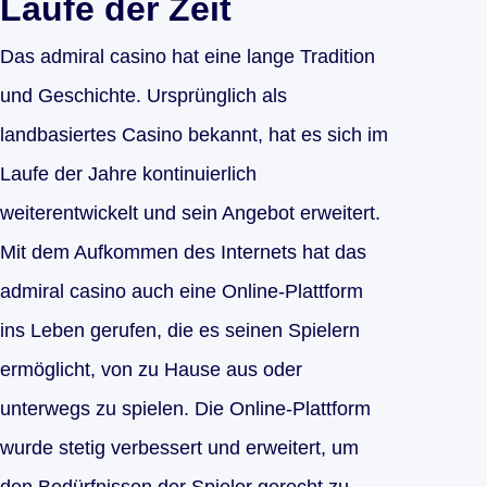
Laufe der Zeit
Das admiral casino hat eine lange Tradition
und Geschichte. Ursprünglich als
landbasiertes Casino bekannt, hat es sich im
Laufe der Jahre kontinuierlich
weiterentwickelt und sein Angebot erweitert.
Mit dem Aufkommen des Internets hat das
admiral casino auch eine Online-Plattform
ins Leben gerufen, die es seinen Spielern
ermöglicht, von zu Hause aus oder
unterwegs zu spielen. Die Online-Plattform
wurde stetig verbessert und erweitert, um