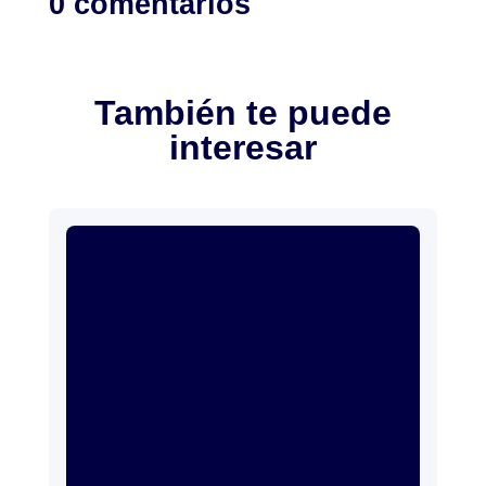
0 comentarios
También te puede
interesar