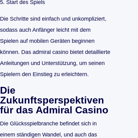
Start des Spiels
Die Schritte sind einfach und unkompliziert,
sodass auch Anfänger leicht mit dem
Spielen auf mobilen Geräten beginnen
können. Das admiral casino bietet detaillierte
Anleitungen und Unterstützung, um seinen
Spielern den Einstieg zu erleichtern.
Die
Zukunftsperspektiven
für das Admiral Casino
Die Glücksspielbranche befindet sich in
einem ständigen Wandel, und auch das