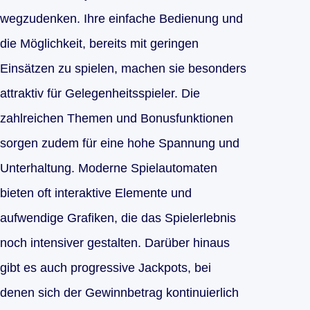
wegzudenken. Ihre einfache Bedienung und
die Möglichkeit, bereits mit geringen
Einsätzen zu spielen, machen sie besonders
attraktiv für Gelegenheitsspieler. Die
zahlreichen Themen und Bonusfunktionen
sorgen zudem für eine hohe Spannung und
Unterhaltung. Moderne Spielautomaten
bieten oft interaktive Elemente und
aufwendige Grafiken, die das Spielerlebnis
noch intensiver gestalten. Darüber hinaus
gibt es auch progressive Jackpots, bei
denen sich der Gewinnbetrag kontinuierlich