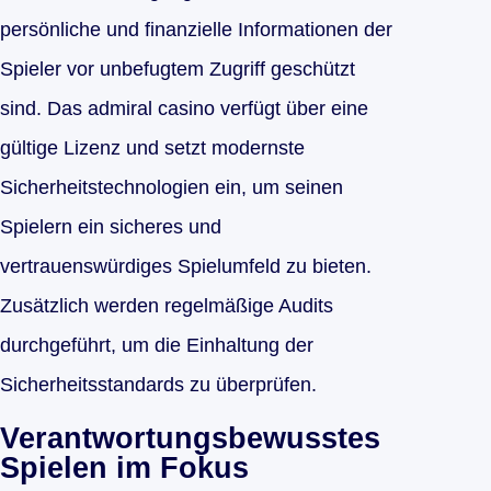
persönliche und finanzielle Informationen der
Spieler vor unbefugtem Zugriff geschützt
sind. Das admiral casino verfügt über eine
gültige Lizenz und setzt modernste
Sicherheitstechnologien ein, um seinen
Spielern ein sicheres und
vertrauenswürdiges Spielumfeld zu bieten.
Zusätzlich werden regelmäßige Audits
durchgeführt, um die Einhaltung der
Sicherheitsstandards zu überprüfen.
Verantwortungsbewusstes
Spielen im Fokus