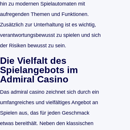
hin zu modernen Spielautomaten mit
aufregenden Themen und Funktionen.
Zusätzlich zur Unterhaltung ist es wichtig,
verantwortungsbewusst zu spielen und sich
der Risiken bewusst zu sein.
Die Vielfalt des
Spielangebots im
Admiral Casino
Das admiral casino zeichnet sich durch ein
umfangreiches und vielfältiges Angebot an
Spielen aus, das für jeden Geschmack
etwas bereithält. Neben den klassischen