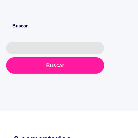
Buscar