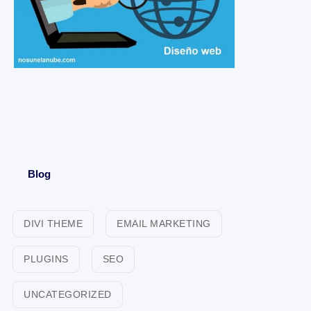
Blog
DIVI THEME
EMAIL MARKETING
PLUGINS
SEO
UNCATEGORIZED