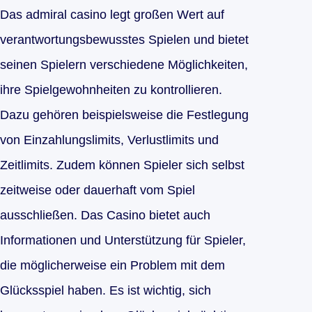
Das admiral casino legt großen Wert auf
verantwortungsbewusstes Spielen und bietet
seinen Spielern verschiedene Möglichkeiten,
ihre Spielgewohnheiten zu kontrollieren.
Dazu gehören beispielsweise die Festlegung
von Einzahlungslimits, Verlustlimits und
Zeitlimits. Zudem können Spieler sich selbst
zeitweise oder dauerhaft vom Spiel
ausschließen. Das Casino bietet auch
Informationen und Unterstützung für Spieler,
die möglicherweise ein Problem mit dem
Glücksspiel haben. Es ist wichtig, sich