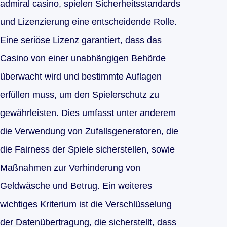
admiral casino, spielen Sicherheitsstandards
und Lizenzierung eine entscheidende Rolle.
Eine seriöse Lizenz garantiert, dass das
Casino von einer unabhängigen Behörde
überwacht wird und bestimmte Auflagen
erfüllen muss, um den Spielerschutz zu
gewährleisten. Dies umfasst unter anderem
die Verwendung von Zufallsgeneratoren, die
die Fairness der Spiele sicherstellen, sowie
Maßnahmen zur Verhinderung von
Geldwäsche und Betrug. Ein weiteres
wichtiges Kriterium ist die Verschlüsselung
der Datenübertragung, die sicherstellt, dass