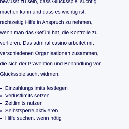
bewusst zu sein, dass Glücksspiel süchtig
machen kann und dass es wichtig ist,
rechtzeitig Hilfe in Anspruch zu nehmen,
wenn man das Gefühl hat, die Kontrolle zu
verlieren. Das admiral casino arbeitet mit
verschiedenen Organisationen zusammen,
die sich der Prävention und Behandlung von
Glücksspielsucht widmen.
Einzahlungslimits festlegen
Verlustlimits setzen
Zeitlimits nutzen
Selbstsperre aktivieren
Hilfe suchen, wenn nötig