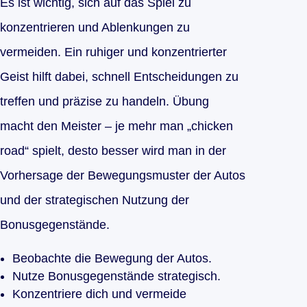
Es ist wichtig, sich auf das Spiel zu
konzentrieren und Ablenkungen zu
vermeiden. Ein ruhiger und konzentrierter
Geist hilft dabei, schnell Entscheidungen zu
treffen und präzise zu handeln. Übung
macht den Meister – je mehr man „chicken
road“ spielt, desto besser wird man in der
Vorhersage der Bewegungsmuster der Autos
und der strategischen Nutzung der
Bonusgegenstände.
Beobachte die Bewegung der Autos.
Nutze Bonusgegenstände strategisch.
Konzentriere dich und vermeide