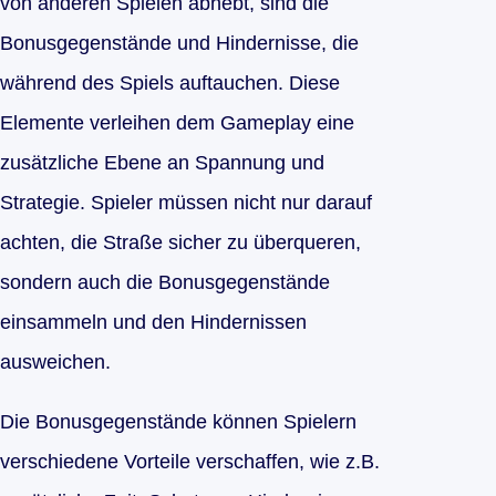
von anderen Spielen abhebt, sind die
Bonusgegenstände und Hindernisse, die
während des Spiels auftauchen. Diese
Elemente verleihen dem Gameplay eine
zusätzliche Ebene an Spannung und
Strategie. Spieler müssen nicht nur darauf
achten, die Straße sicher zu überqueren,
sondern auch die Bonusgegenstände
einsammeln und den Hindernissen
ausweichen.
Die Bonusgegenstände können Spielern
verschiedene Vorteile verschaffen, wie z.B.