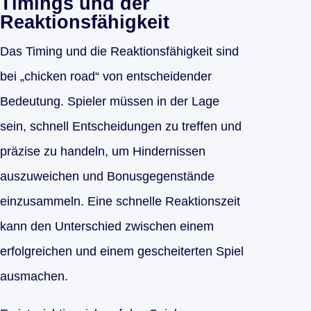
Timings und der
Reaktionsfähigkeit
Das Timing und die Reaktionsfähigkeit sind
bei „chicken road“ von entscheidender
Bedeutung. Spieler müssen in der Lage
sein, schnell Entscheidungen zu treffen und
präzise zu handeln, um Hindernissen
auszuweichen und Bonusgegenstände
einzusammeln. Eine schnelle Reaktionszeit
kann den Unterschied zwischen einem
erfolgreichen und einem gescheiterten Spiel
ausmachen.