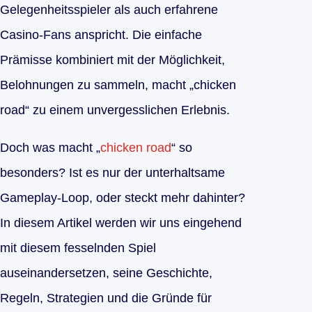
Gelegenheitsspieler als auch erfahrene
Casino-Fans anspricht. Die einfache
Prämisse kombiniert mit der Möglichkeit,
Belohnungen zu sammeln, macht „chicken
road“ zu einem unvergesslichen Erlebnis.
Doch was macht „
chicken road
“ so
besonders? Ist es nur der unterhaltsame
Gameplay-Loop, oder steckt mehr dahinter?
In diesem Artikel werden wir uns eingehend
mit diesem fesselnden Spiel
auseinandersetzen, seine Geschichte,
Regeln, Strategien und die Gründe für