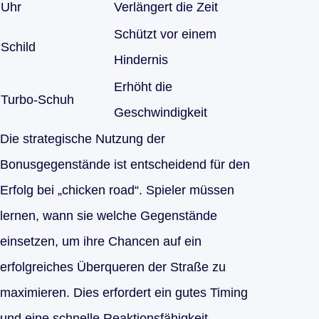
Uhr
Verlängert die Zeit
Schützt vor einem
Schild
Hindernis
Erhöht die
Turbo-Schuh
Geschwindigkeit
Die strategische Nutzung der
Bonusgegenstände ist entscheidend für den
Erfolg bei „chicken road“. Spieler müssen
lernen, wann sie welche Gegenstände
einsetzen, um ihre Chancen auf ein
erfolgreiches Überqueren der Straße zu
maximieren. Dies erfordert ein gutes Timing
und eine schnelle Reaktionsfähigkeit.