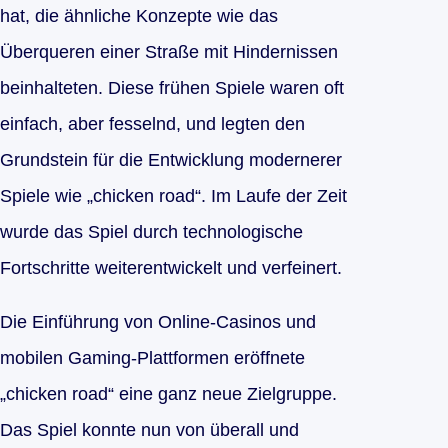
hat, die ähnliche Konzepte wie das
Überqueren einer Straße mit Hindernissen
beinhalteten. Diese frühen Spiele waren oft
einfach, aber fesselnd, und legten den
Grundstein für die Entwicklung modernerer
Spiele wie „chicken road“. Im Laufe der Zeit
wurde das Spiel durch technologische
Fortschritte weiterentwickelt und verfeinert.
Die Einführung von Online-Casinos und
mobilen Gaming-Plattformen eröffnete
„chicken road“ eine ganz neue Zielgruppe.
Das Spiel konnte nun von überall und