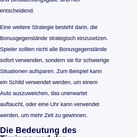
entscheidend.
Eine weitere Strategie besteht darin, die
Bonusgegenstände strategisch einzusetzen.
Spieler sollten nicht alle Bonusgegenstände
sofort verwenden, sondern sie für schwierige
Situationen aufsparen. Zum Beispiel kann
ein Schild verwendet werden, um einem
Auto auszuweichen, das unerwartet
auftaucht, oder eine Uhr kann verwendet
werden, um mehr Zeit zu gewinnen.
Die Bedeutung des