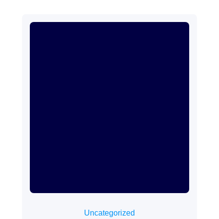
mayo 25, 2026
Uncategorized