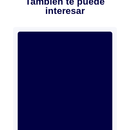
También te puede
interesar
mayo 21, 2026