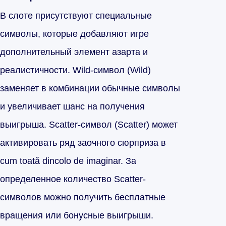
В слоте присутствуют специальные
символы, которые добавляют игре
дополнительный элемент азарта и
реалистичности. Wild-символ (Wild)
заменяет в комбинации обычные символы
и увеличивает шанс на получения
выигрыша. Scatter-символ (Scatter) может
активировать ряд заочного сюрприза в
cum toată dincolo de imaginar. За
определенное количество Scatter-
символов можно получить бесплатные
вращения или бонусные выигрыши.