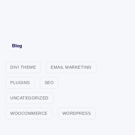
Blog
DIVI THEME
EMAIL MARKETING
PLUGINS
SEO
UNCATEGORIZED
WOOCOMMERCE
WORDPRESS