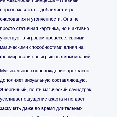
Рыжеволосая принцесса – главный
персонаж слота – добавляет игре
очарования и утонченности. Она не
просто статичная картинка, но и активно
участвует в игровом процессе, своими
магическими способностями влияя на
формирование выигрышных комбинаций.
Музыкальное сопровождение прекрасно
дополняет визуальную составляющую.
Энергичный, почти магический саундтрек,
усиливает ощущение азарта и не дает
заскучать даже во время длительных