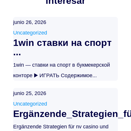
interesar
junio 26, 2026
Uncategorized
1win ставки на спорт
...
1win — ставки на спорт в букмекерской
конторе ▶️ ИГРАТЬ Содержимое...
junio 25, 2026
Uncategorized
Ergänzende_Strategien_fü
Ergänzende Strategien für nv casino und