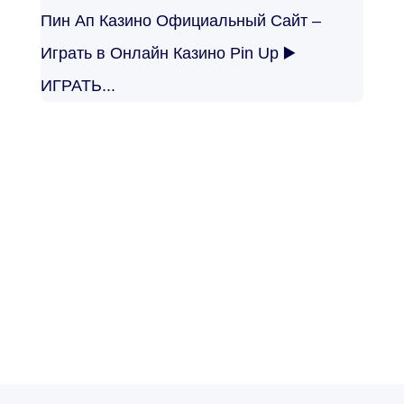
Пин Ап Казино Официальный Сайт –
Играть в Онлайн Казино Pin Up ▶️
ИГРАТЬ...
Noticias de
actualidad
Mantente informado con las
últimas actualizaciones.