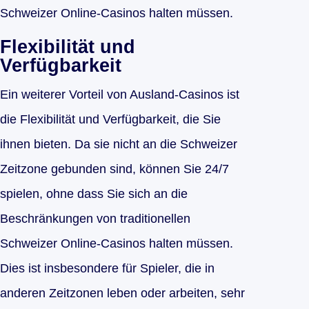
Schweizer Online-Casinos halten müssen.
Flexibilität und
Verfügbarkeit
Ein weiterer Vorteil von Ausland-Casinos ist
die Flexibilität und Verfügbarkeit, die Sie
ihnen bieten. Da sie nicht an die Schweizer
Zeitzone gebunden sind, können Sie 24/7
spielen, ohne dass Sie sich an die
Beschränkungen von traditionellen
Schweizer Online-Casinos halten müssen.
Dies ist insbesondere für Spieler, die in
anderen Zeitzonen leben oder arbeiten, sehr