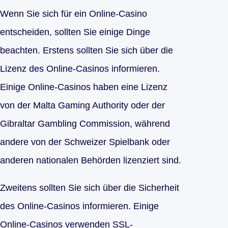
Wenn Sie sich für ein Online-Casino
entscheiden, sollten Sie einige Dinge
beachten. Erstens sollten Sie sich über die
Lizenz des Online-Casinos informieren.
Einige Online-Casinos haben eine Lizenz
von der Malta Gaming Authority oder der
Gibraltar Gambling Commission, während
andere von der Schweizer Spielbank oder
anderen nationalen Behörden lizenziert sind.
Zweitens sollten Sie sich über die Sicherheit
des Online-Casinos informieren. Einige
Online-Casinos verwenden SSL-