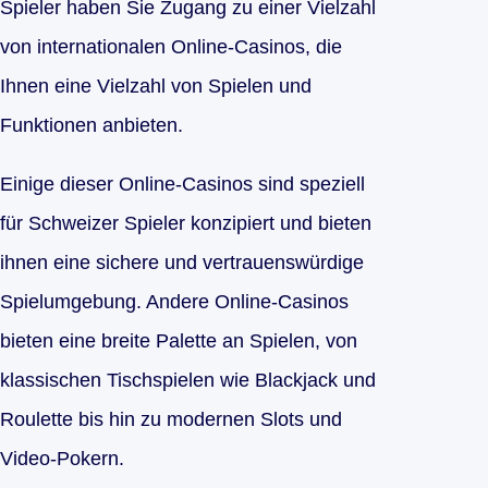
Spieler haben Sie Zugang zu einer Vielzahl
von internationalen Online-Casinos, die
Ihnen eine Vielzahl von Spielen und
Funktionen anbieten.
Einige dieser Online-Casinos sind speziell
für Schweizer Spieler konzipiert und bieten
ihnen eine sichere und vertrauenswürdige
Spielumgebung. Andere Online-Casinos
bieten eine breite Palette an Spielen, von
klassischen Tischspielen wie Blackjack und
Roulette bis hin zu modernen Slots und
Video-Pokern.