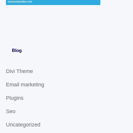
Blog
Divi Theme
Email marketing
Plugins
Seo
Uncategorized