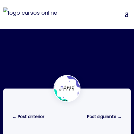
←
Post anterior
Post siguiente
→