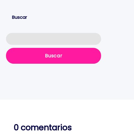
Buscar
0 comentarios