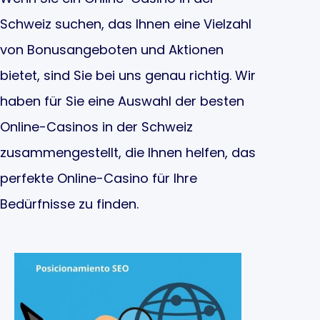
Schweiz suchen, das Ihnen eine Vielzahl
von Bonusangeboten und Aktionen
bietet, sind Sie bei uns genau richtig. Wir
haben für Sie eine Auswahl der besten
Online-Casinos in der Schweiz
zusammengestellt, die Ihnen helfen, das
perfekte Online-Casino für Ihre
Bedürfnisse zu finden.