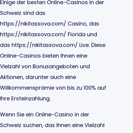
Einige der besten Online-Casinos in der
Schweiz sind das
https://nikitassova.com/ Casino, das
https://nikitassova.com/ Florida und
das https://nikitassova.com/ Live. Diese
Online-Casinos bieten Ihnen eine
Vielzahl von Bonusangeboten und
Aktionen, darunter auch eine
Willkommensprämie von bis zu 100% auf
Ihre Ersteinzahlung.
Wenn Sie ein Online-Casino in der
Schweiz suchen, das Ihnen eine Vielzahl