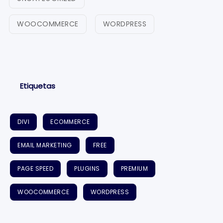
WOOCOMMERCE
WORDPRESS
Etiquetas
DIVI
ECOMMERCE
EMAIL MARKETING
FREE
PAGE SPEED
PLUGINS
PREMIUM
WOOCOMMERCE
WORDPRESS