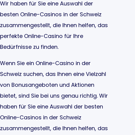
Wir haben für Sie eine Auswahl der
besten Online-Casinos in der Schweiz
zusammengestellt, die Ihnen helfen, das
perfekte Online-Casino für Ihre
Bedürfnisse zu finden.
Wenn Sie ein Online-Casino in der
Schweiz suchen, das Ihnen eine Vielzahl
von Bonusangeboten und Aktionen
bietet, sind Sie bei uns genau richtig. Wir
haben für Sie eine Auswahl der besten
Online-Casinos in der Schweiz
zusammengestellt, die Ihnen helfen, das