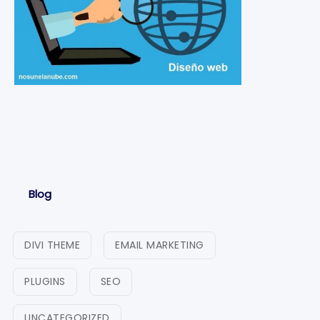
Blog
DIVI THEME
EMAIL MARKETING
PLUGINS
SEO
UNCATEGORIZED