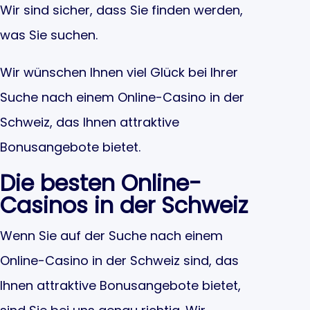
Wir sind sicher, dass Sie finden werden,
was Sie suchen.
Wir wünschen Ihnen viel Glück bei Ihrer
Suche nach einem Online-Casino in der
Schweiz, das Ihnen attraktive
Bonusangebote bietet.
Die besten Online-
Casinos in der Schweiz
Wenn Sie auf der Suche nach einem
Online-Casino in der Schweiz sind, das
Ihnen attraktive Bonusangebote bietet,