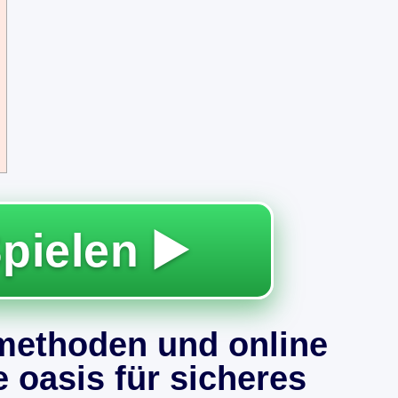
pielen ▶️
methoden und online
 oasis für sicheres