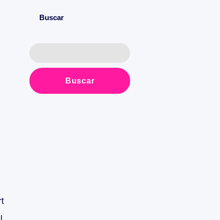
Buscar
t
l