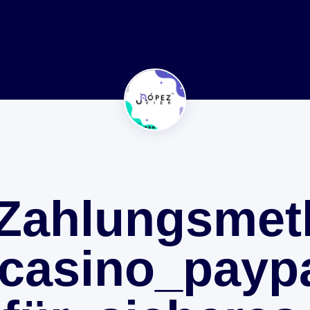
_Zahlungsme
_casino_payp