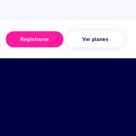
Registrarse
Ver planes