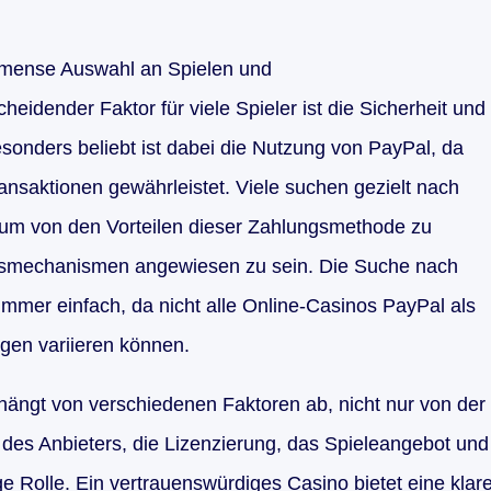
immense Auswahl an Spielen und
eidender Faktor für viele Spieler ist die Sicherheit und
onders beliebt ist dabei die Nutzung von PayPal, da
ansaktionen gewährleistet. Viele suchen gezielt nach
 um von den Vorteilen dieser Zahlungsmethode zu
heitsmechanismen angewiesen zu sein. Die Suche nach
 immer einfach, da nicht alle Online-Casinos PayPal als
gen variieren können.
hängt von verschiedenen Faktoren ab, nicht nur von der
 des Anbieters, die Lizenzierung, das Spieleangebot und
e Rolle. Ein vertrauenswürdiges Casino bietet eine klar