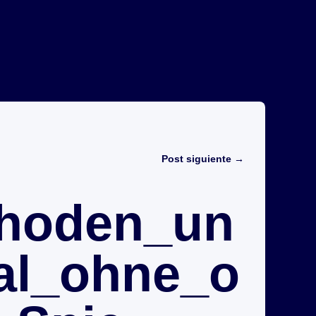
Post siguiente
→
thoden_un
al_ohne_o