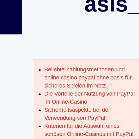
asis
Beliebte Zahlungsmethoden und
online casino paypal ohne oasis für
sicheres Spielen im Netz
Die Vorteile der Nutzung von PayPal
im Online-Casino
Sicherheitsaspekte bei der
Verwendung von PayPal
Kriterien für die Auswahl eines
seriösen Online-Casinos mit PayPal