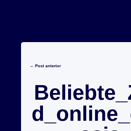
←
Post anterior
Beliebte
d_online