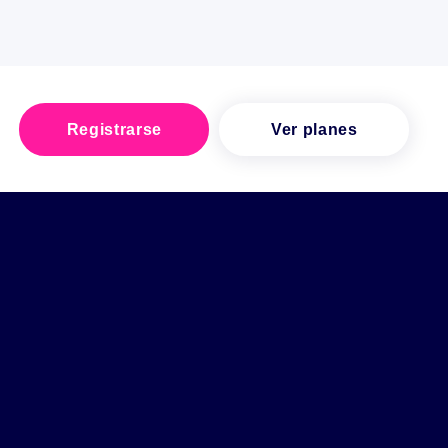
Registrarse
Ver planes