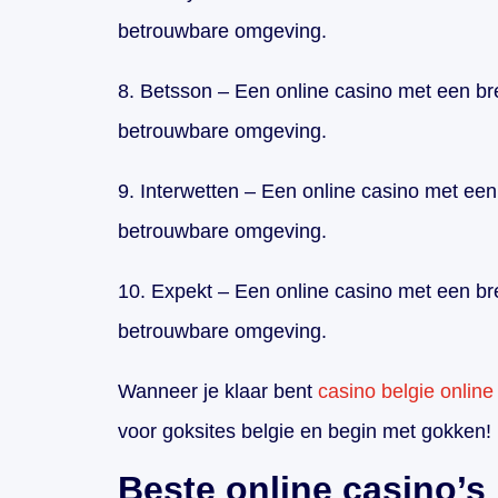
betrouwbare omgeving.
8. Betsson – Een online casino met een br
betrouwbare omgeving.
9. Interwetten – Een online casino met ee
betrouwbare omgeving.
10. Expekt – Een online casino met een br
betrouwbare omgeving.
Wanneer je klaar bent
casino belgie online
voor goksites belgie en begin met gokken!
Beste online casino’s 