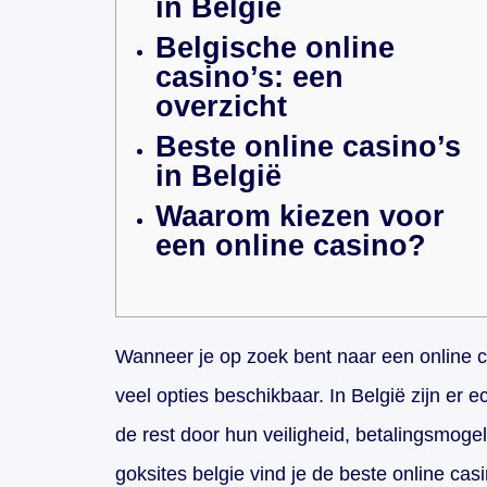
in België
Belgische online
casino’s: een
overzicht
Beste online casino’s
in België
Waarom kiezen voor
een online casino?
Wanneer je op zoek bent naar een online ca
veel opties beschikbaar. In België zijn er 
de rest door hun veiligheid, betalingsmogel
goksites belgie vind je de beste online cas