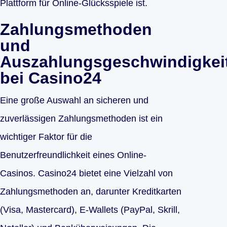
Plattform für Online-Glücksspiele ist.
Zahlungsmethoden
und
Auszahlungsgeschwindigkei
bei Casino24
Eine große Auswahl an sicheren und
zuverlässigen Zahlungsmethoden ist ein
wichtiger Faktor für die
Benutzerfreundlichkeit eines Online-
Casinos. Casino24 bietet eine Vielzahl von
Zahlungsmethoden an, darunter Kreditkarten
(Visa, Mastercard), E-Wallets (PayPal, Skrill,