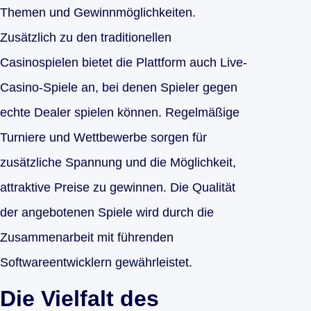
Themen und Gewinnmöglichkeiten.
Zusätzlich zu den traditionellen
Casinospielen bietet die Plattform auch Live-
Casino-Spiele an, bei denen Spieler gegen
echte Dealer spielen können. Regelmäßige
Turniere und Wettbewerbe sorgen für
zusätzliche Spannung und die Möglichkeit,
attraktive Preise zu gewinnen. Die Qualität
der angebotenen Spiele wird durch die
Zusammenarbeit mit führenden
Softwareentwicklern gewährleistet.
Die Vielfalt des