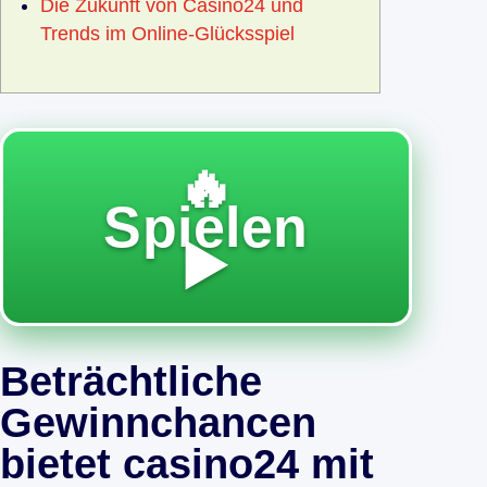
Die Zukunft von Casino24 und
Trends im Online-Glücksspiel
🔥
Spielen
▶️
Beträchtliche
Gewinnchancen
bietet casino24 mit