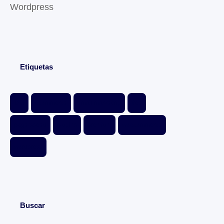
Wordpress
Etiquetas
Divi
ecommerce
email marketing
free
page speed
plugins
premium
woocommerce
wordpress
Buscar