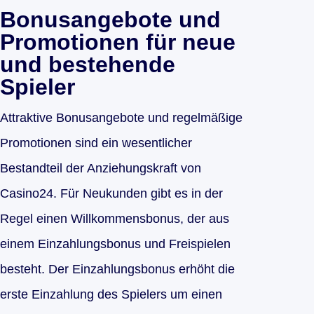
Bonusangebote und
Promotionen für neue
und bestehende
Spieler
Attraktive Bonusangebote und regelmäßige
Promotionen sind ein wesentlicher
Bestandteil der Anziehungskraft von
Casino24. Für Neukunden gibt es in der
Regel einen Willkommensbonus, der aus
einem Einzahlungsbonus und Freispielen
besteht. Der Einzahlungsbonus erhöht die
erste Einzahlung des Spielers um einen