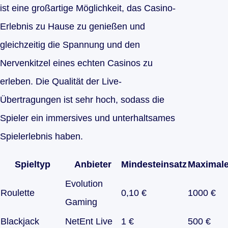
ist eine großartige Möglichkeit, das Casino-
Erlebnis zu Hause zu genießen und
gleichzeitig die Spannung und den
Nervenkitzel eines echten Casinos zu
erleben. Die Qualität der Live-
Übertragungen ist sehr hoch, sodass die
Spieler ein immersives und unterhaltsames
Spielerlebnis haben.
Spieltyp
Anbieter
Mindesteinsatz
Maximale
Evolution
Roulette
0,10 €
1000 €
Gaming
Blackjack
NetEnt Live
1 €
500 €