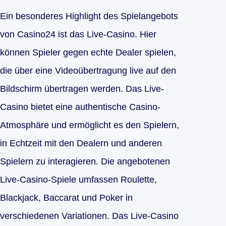
Ein besonderes Highlight des Spielangebots
von Casino24 ist das Live-Casino. Hier
können Spieler gegen echte Dealer spielen,
die über eine Videoübertragung live auf den
Bildschirm übertragen werden. Das Live-
Casino bietet eine authentische Casino-
Atmosphäre und ermöglicht es den Spielern,
in Echtzeit mit den Dealern und anderen
Spielern zu interagieren. Die angebotenen
Live-Casino-Spiele umfassen Roulette,
Blackjack, Baccarat und Poker in
verschiedenen Variationen. Das Live-Casino