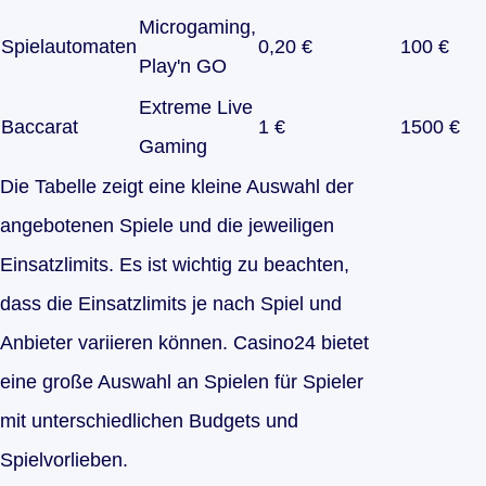
Microgaming,
Spielautomaten
0,20 €
100 €
Play'n GO
Extreme Live
Baccarat
1 €
1500 €
Gaming
Die Tabelle zeigt eine kleine Auswahl der
angebotenen Spiele und die jeweiligen
Einsatzlimits. Es ist wichtig zu beachten,
dass die Einsatzlimits je nach Spiel und
Anbieter variieren können. Casino24 bietet
eine große Auswahl an Spielen für Spieler
mit unterschiedlichen Budgets und
Spielvorlieben.