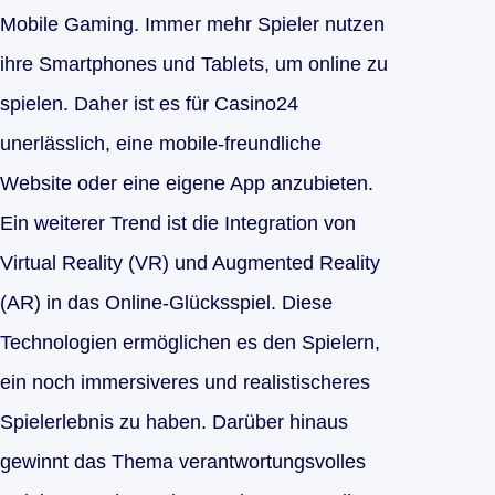
Mobile Gaming. Immer mehr Spieler nutzen
ihre Smartphones und Tablets, um online zu
spielen. Daher ist es für Casino24
unerlässlich, eine mobile-freundliche
Website oder eine eigene App anzubieten.
Ein weiterer Trend ist die Integration von
Virtual Reality (VR) und Augmented Reality
(AR) in das Online-Glücksspiel. Diese
Technologien ermöglichen es den Spielern,
ein noch immersiveres und realistischeres
Spielerlebnis zu haben. Darüber hinaus
gewinnt das Thema verantwortungsvolles