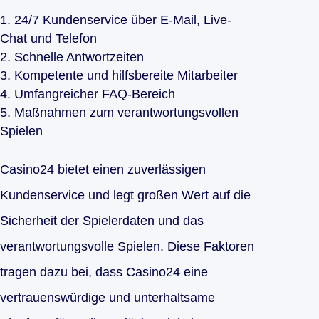
24/7 Kundenservice über E-Mail, Live-
Chat und Telefon
Schnelle Antwortzeiten
Kompetente und hilfsbereite Mitarbeiter
Umfangreicher FAQ-Bereich
Maßnahmen zum verantwortungsvollen
Spielen
Casino24 bietet einen zuverlässigen
Kundenservice und legt großen Wert auf die
Sicherheit der Spielerdaten und das
verantwortungsvolle Spielen. Diese Faktoren
tragen dazu bei, dass Casino24 eine
vertrauenswürdige und unterhaltsame