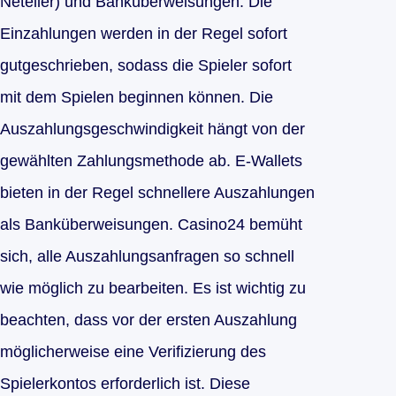
Neteller) und Banküberweisungen. Die
Einzahlungen werden in der Regel sofort
gutgeschrieben, sodass die Spieler sofort
mit dem Spielen beginnen können. Die
Auszahlungsgeschwindigkeit hängt von der
gewählten Zahlungsmethode ab. E-Wallets
bieten in der Regel schnellere Auszahlungen
als Banküberweisungen. Casino24 bemüht
sich, alle Auszahlungsanfragen so schnell
wie möglich zu bearbeiten. Es ist wichtig zu
beachten, dass vor der ersten Auszahlung
möglicherweise eine Verifizierung des
Spielerkontos erforderlich ist. Diese