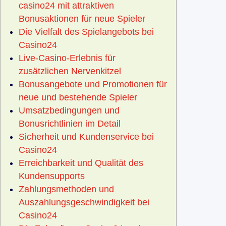
casino24 mit attraktiven
Bonusaktionen für neue Spieler
Die Vielfalt des Spielangebots bei
Casino24
Live-Casino-Erlebnis für
zusätzlichen Nervenkitzel
Bonusangebote und Promotionen für
neue und bestehende Spieler
Umsatzbedingungen und
Bonusrichtlinien im Detail
Sicherheit und Kundenservice bei
Casino24
Erreichbarkeit und Qualität des
Kundensupports
Zahlungsmethoden und
Auszahlungsgeschwindigkeit bei
Casino24