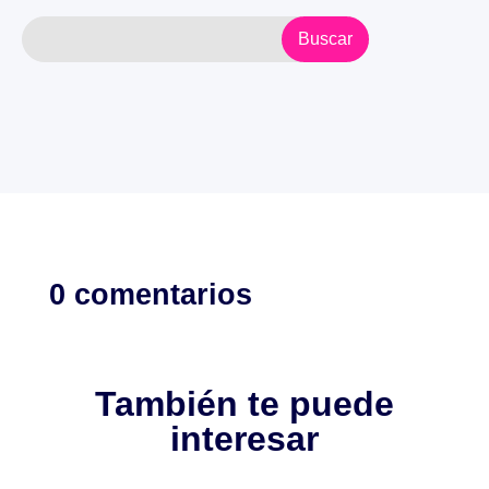
0 comentarios
También te puede
interesar