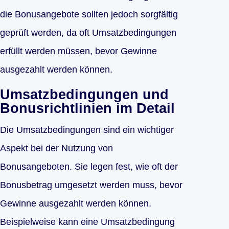
die Bonusangebote sollten jedoch sorgfältig
geprüft werden, da oft Umsatzbedingungen
erfüllt werden müssen, bevor Gewinne
ausgezahlt werden können.
Umsatzbedingungen und
Bonusrichtlinien im Detail
Die Umsatzbedingungen sind ein wichtiger
Aspekt bei der Nutzung von
Bonusangeboten. Sie legen fest, wie oft der
Bonusbetrag umgesetzt werden muss, bevor
Gewinne ausgezahlt werden können.
Beispielweise kann eine Umsatzbedingung