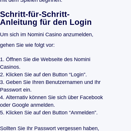
mit dem Spielen beginnen.
Schritt-für-Schritt-
Anleitung für den Login
Um sich im Nomini Casino anzumelden,
gehen Sie wie folgt vor:
Öffnen Sie die Webseite des Nomini
Casinos.
Klicken Sie auf den Button “Login”.
Geben Sie Ihren Benutzernamen und Ihr
Passwort ein.
Alternativ können Sie sich über Facebook
oder Google anmelden.
Klicken Sie auf den Button “Anmelden”.
Sollten Sie Ihr Passwort vergessen haben,