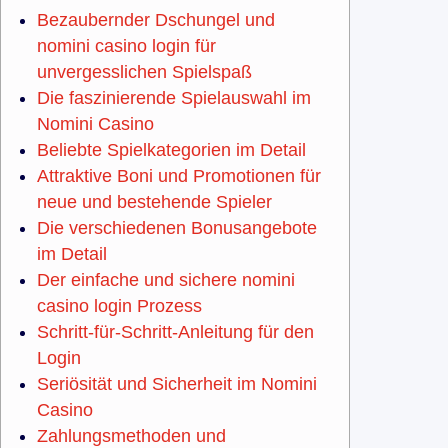
Bezaubernder Dschungel und
nomini casino login für
unvergesslichen Spielspaß
Die faszinierende Spielauswahl im
Nomini Casino
Beliebte Spielkategorien im Detail
Attraktive Boni und Promotionen für
neue und bestehende Spieler
Die verschiedenen Bonusangebote
im Detail
Der einfache und sichere nomini
casino login Prozess
Schritt-für-Schritt-Anleitung für den
Login
Seriösität und Sicherheit im Nomini
Casino
Zahlungsmethoden und