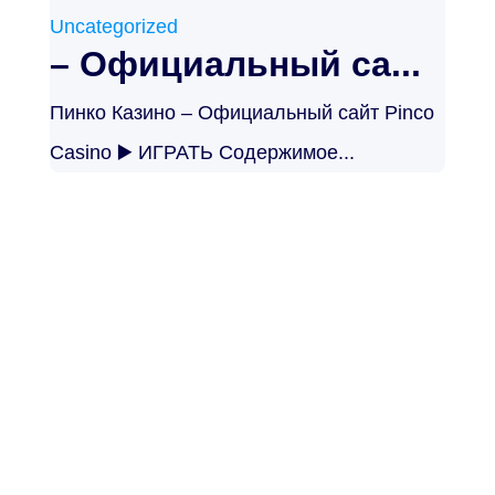
Uncategorized
– Официальный са...
Пинко Казино – Официальный сайт Pinco
Casino ▶️ ИГРАТЬ Содержимое...
Noticias de
actualidad
Mantente informado con las