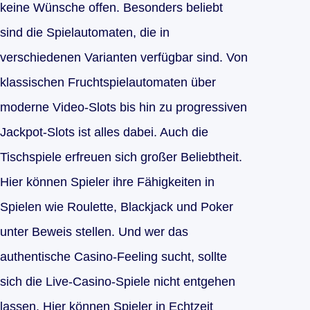
keine Wünsche offen. Besonders beliebt
sind die Spielautomaten, die in
verschiedenen Varianten verfügbar sind. Von
klassischen Fruchtspielautomaten über
moderne Video-Slots bis hin zu progressiven
Jackpot-Slots ist alles dabei. Auch die
Tischspiele erfreuen sich großer Beliebtheit.
Hier können Spieler ihre Fähigkeiten in
Spielen wie Roulette, Blackjack und Poker
unter Beweis stellen. Und wer das
authentische Casino-Feeling sucht, sollte
sich die Live-Casino-Spiele nicht entgehen
lassen. Hier können Spieler in Echtzeit