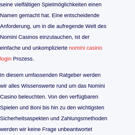
seine vielfältigen Spielmöglichkeiten einen
Namen gemacht hat. Eine entscheidende
Anforderung, um in die aufregende Welt des
Nomini Casinos einzutauchen, ist der
einfache und unkomplizierte
nomini casino
login
Prozess.
In diesem umfassenden Ratgeber werden
wir alles Wissenswerte rund um das Nomini
Casino beleuchten. Von den verfügbaren
Spielen und Boni bis hin zu den wichtigsten
Sicherheitsaspekten und Zahlungsmethoden
werden wir keine Frage unbeantwortet