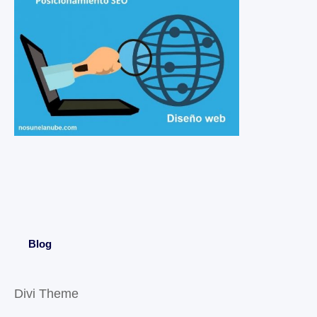
Blog
Divi Theme