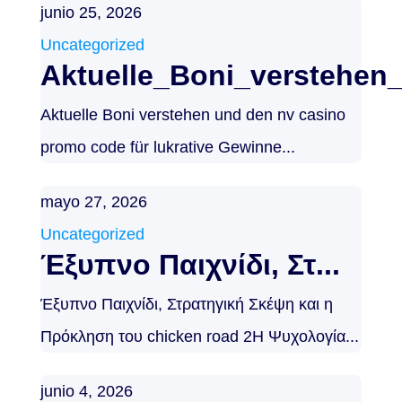
junio 25, 2026
Uncategorized
Aktuelle_Boni_verstehen
Aktuelle Boni verstehen und den nv casino
promo code für lukrative Gewinne...
mayo 27, 2026
Uncategorized
Έξυπνο Παιχνίδι, Στ...
Έξυπνο Παιχνίδι, Στρατηγική Σκέψη και η
Πρόκληση του chicken road 2Η Ψυχολογία...
junio 4, 2026