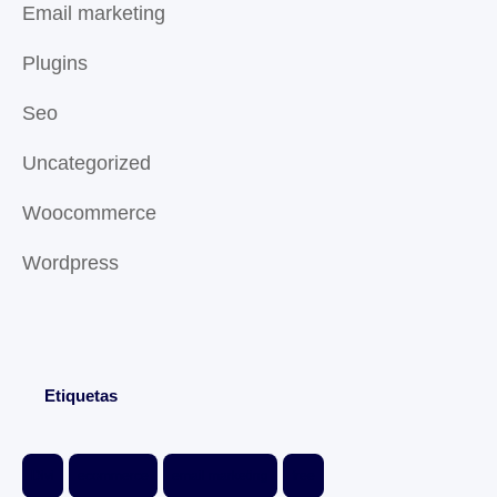
Email marketing
Plugins
Seo
Uncategorized
Woocommerce
Wordpress
Etiquetas
Divi
ecommerce
email marketing
free