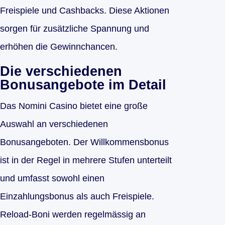
Freispiele und Cashbacks. Diese Aktionen
sorgen für zusätzliche Spannung und
erhöhen die Gewinnchancen.
Die verschiedenen
Bonusangebote im Detail
Das Nomini Casino bietet eine große
Auswahl an verschiedenen
Bonusangeboten. Der Willkommensbonus
ist in der Regel in mehrere Stufen unterteilt
und umfasst sowohl einen
Einzahlungsbonus als auch Freispiele.
Reload-Boni werden regelmässig an