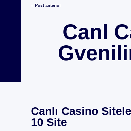
←
Post anterior
Canl C
Gvenili
Canlı Casino Sitele
10 Site