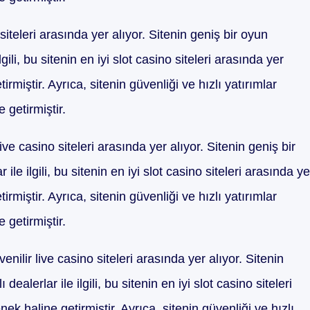
siteleri arasında yer alıyor. Sitenin geniş bir oyun
gili, bu sitenin en iyi slot casino siteleri arasında yer
rmiştir. Ayrıca, sitenin güvenliği ve hızlı yatırımlar
 getirmiştir.
ve casino siteleri arasında yer alıyor. Sitenin geniş bir
le ilgili, bu sitenin en iyi slot casino siteleri arasında ye
rmiştir. Ayrıca, sitenin güvenliği ve hızlı yatırımlar
 getirmiştir.
enilir live casino siteleri arasında yer alıyor. Sitenin
alerlar ile ilgili, bu sitenin en iyi slot casino siteleri
k haline getirmiştir. Ayrıca, sitenin güvenliği ve hızlı