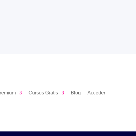
Premium
Cursos Gratis
Blog
Acceder