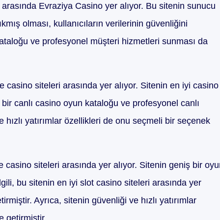
ri arasında Evraziya Casino yer alıyor. Bu sitenin sunucu
ıkmış olması, kullanıcıların verilerinin güvenliğini
 kataloğu ve profesyonel müşteri hizmetleri sunması da
 casino siteleri arasında yer alıyor. Sitenin en iyi casino
iş bir canlı casino oyun kataloğu ve profesyonel canlı
 ve hızlı yatırımlar özellikleri de onu seçmeli bir seçenek
 casino siteleri arasında yer alıyor. Sitenin geniş bir oy
gili, bu sitenin en iyi slot casino siteleri arasında yer
rmiştir. Ayrıca, sitenin güvenliği ve hızlı yatırımlar
 getirmiştir.