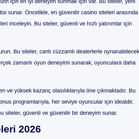
zin için en iyi deneyim sunmak için var. Bu siteler, yeni
tisi sunar. Öncelikle, en güvenilir casino siteleri arasında
i inceleyin. Bu siteler, güvenli ve hızlı yatırımlar için
run. Bu siteler, canlı cüzzamlı dealerlerle oynanabilece
, gerçek zamanlı oyun deneyimi sunarak, oyunculara daha
inden ve yüksek kazanç olasılıklarıyla öne çıkmaktadır. Bu
 bonus programlarıyla, her seviye oyuncular için idealdir.
u siteler, güvenli ve güvenilir bir deneyim sunar.
leri 2026