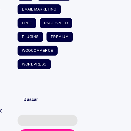
ν
EMAIL MARKETING
FREE
PAGE SPEED
PLUGINS
PREMIUM
WOOCOMMERCE
WORDPRESS
Buscar
ς