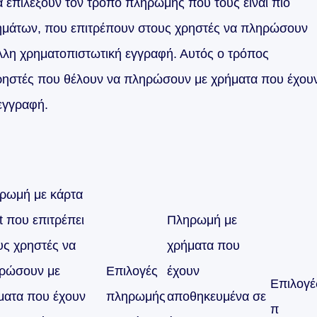
να επιλέξουν τον τρόπο πληρωμής που τους είναι πιο
ημάτων, που επιτρέπουν στους χρηστές να πληρώσουν
λλη χρηματοπιστωτική εγγραφή. Αυτός ο τρόπος
 χρηστές που θέλουν να πληρώσουν με χρήματα που έχου
εγγραφή.
ρωμή με κάρτα
t που επιτρέπει
Πληρωμή με
υς χρηστές να
χρήματα που
ρώσουν με
Επιλογές
έχουν
Επιλογέ
ματα που έχουν
πληρωμής
αποθηκευμένα σε
π