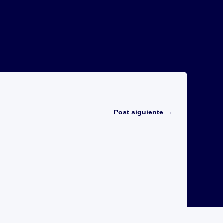
Post siguiente
→