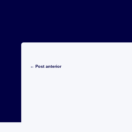
←
Post anterior