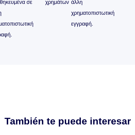
θηκευμένα σε
χρημάτων
άλλη
η
χρηματοπιστωτική
ματοπιστωτική
εγγραφή.
ραφή.
También te puede interesar