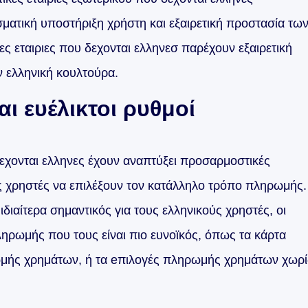
ατική υποστήριξη χρήστη και εξαιρετική προστασία τω
ες εταιριες που δεχονται ελληνεσ παρέχουν εξαιρετική
ν ελληνική κουλτούρα.
ι ευέλικτοι ρυθμοί
 δεχονται ελληνες έχουν αναπτύξει προσαρμοστικές
 χρηστές να επιλέξουν τον κατάλληλο τρόπο πληρωμής.
διαίτερα σημαντικός για τους ελληνικούς χρηστές, οι
ηρωμής που τους είναι πιο ευνοϊκός, όπως τα κάρτα
ηρωμής χρημάτων, ή τα eπιλογές πληρωμής χρημάτων χωρί