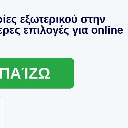
ρίες εξωτερικού στην
ρες επιλογές για online
 ΠΑΊΖΩ