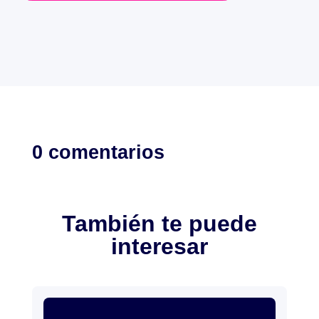
0 comentarios
También te puede
interesar