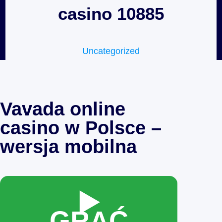
casino 10885
Uncategorized
Vavada online
casino w Polsce –
wersja mobilna
▶️
GRAĆ