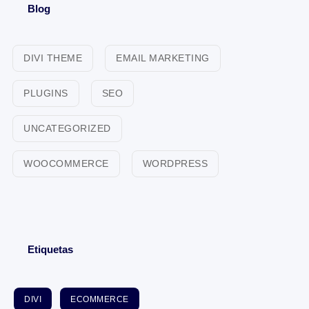
Blog
DIVI THEME
EMAIL MARKETING
PLUGINS
SEO
UNCATEGORIZED
WOOCOMMERCE
WORDPRESS
Etiquetas
DIVI
ECOMMERCE