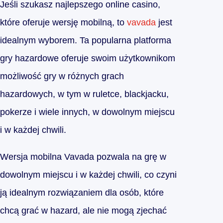
Jeśli szukasz najlepszego online casino,
które oferuje wersję mobilną, to
vavada
jest
idealnym wyborem. Ta popularna platforma
gry hazardowe oferuje swoim użytkownikom
możliwość gry w różnych grach
hazardowych, w tym w ruletce, blackjacku,
pokerze i wiele innych, w dowolnym miejscu
i w każdej chwili.
Wersja mobilna Vavada pozwala na grę w
dowolnym miejscu i w każdej chwili, co czyni
ją idealnym rozwiązaniem dla osób, które
chcą grać w hazard, ale nie mogą zjechać