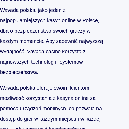
Wavada polska, jako jeden z
najpopularniejszych kasyn online w Polsce,
dba o bezpieczeństwo swoich graczy w
każdym momencie. Aby zapewnić najwyższą
wydajność, Vavada casino korzysta z
najnowszych technologii i systemów
bezpieczeństwa.
Wavada polska oferuje swoim klientom
możliwość korzystania z kasyna online za
pomocą urządzeń mobilnych, co pozwala na
dostęp do gier w każdym miejscu i w każdej