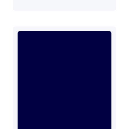
mayo 25, 2026