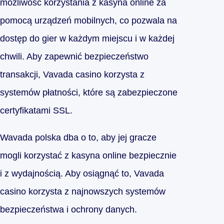
możliwość korzystania z kasyna online za
pomocą urządzeń mobilnych, co pozwala na
dostęp do gier w każdym miejscu i w każdej
chwili. Aby zapewnić bezpieczeństwo
transakcji, Vavada casino korzysta z
systemów płatności, które są zabezpieczone
certyfikatami SSL.
Wavada polska dba o to, aby jej gracze
mogli korzystać z kasyna online bezpiecznie
i z wydajnością. Aby osiągnąć to, Vavada
casino korzysta z najnowszych systemów
bezpieczeństwa i ochrony danych.