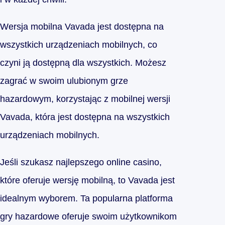
Wersja mobilna Vavada jest dostępna na
wszystkich urządzeniach mobilnych, co
czyni ją dostępną dla wszystkich. Możesz
zagrać w swoim ulubionym grze
hazardowym, korzystając z mobilnej wersji
Vavada, która jest dostępna na wszystkich
urządzeniach mobilnych.
Jeśli szukasz najlepszego online casino,
które oferuje wersję mobilną, to Vavada jest
idealnym wyborem. Ta popularna platforma
gry hazardowe oferuje swoim użytkownikom