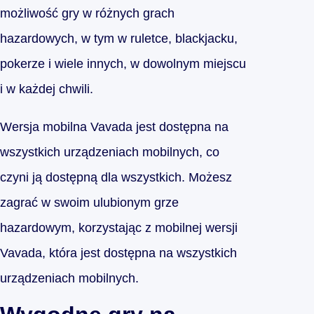
możliwość gry w różnych grach
hazardowych, w tym w ruletce, blackjacku,
pokerze i wiele innych, w dowolnym miejscu
i w każdej chwili.
Wersja mobilna Vavada jest dostępna na
wszystkich urządzeniach mobilnych, co
czyni ją dostępną dla wszystkich. Możesz
zagrać w swoim ulubionym grze
hazardowym, korzystając z mobilnej wersji
Vavada, która jest dostępna na wszystkich
urządzeniach mobilnych.