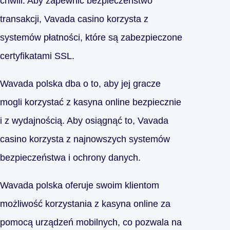
chwili. Aby zapewnić bezpieczeństwo
transakcji, Vavada casino korzysta z
systemów płatności, które są zabezpieczone
certyfikatami SSL.
Wavada polska dba o to, aby jej gracze
mogli korzystać z kasyna online bezpiecznie
i z wydajnością. Aby osiągnąć to, Vavada
casino korzysta z najnowszych systemów
bezpieczeństwa i ochrony danych.
Wavada polska oferuje swoim klientom
możliwość korzystania z kasyna online za
pomocą urządzeń mobilnych, co pozwala na