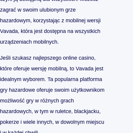
zagrać w swoim ulubionym grze
hazardowym, korzystając z mobilnej wersji
Vavada, która jest dostępna na wszystkich
urządzeniach mobilnych.
Jeśli szukasz najlepszego online casino,
które oferuje wersję mobilną, to Vavada jest
idealnym wyborem. Ta popularna platforma
gry hazardowe oferuje swoim użytkownikom
możliwość gry w różnych grach
hazardowych, w tym w ruletce, blackjacku,
pokerze i wiele innych, w dowolnym miejscu
i w każdej chwili.