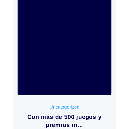
mayo 28, 2026
Uncategorized
Con más de 500 juegos y
premios in...