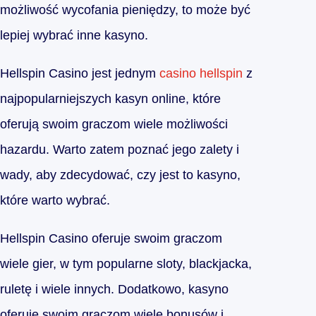
możliwość wycofania pieniędzy, to może być
lepiej wybrać inne kasyno.
Hellspin Casino jest jednym
casino hellspin
z
najpopularniejszych kasyn online, które
oferują swoim graczom wiele możliwości
hazardu. Warto zatem poznać jego zalety i
wady, aby zdecydować, czy jest to kasyno,
które warto wybrać.
Hellspin Casino oferuje swoim graczom
wiele gier, w tym popularne sloty, blackjacka,
ruletę i wiele innych. Dodatkowo, kasyno
oferuje swoim graczom wiele bonusów i