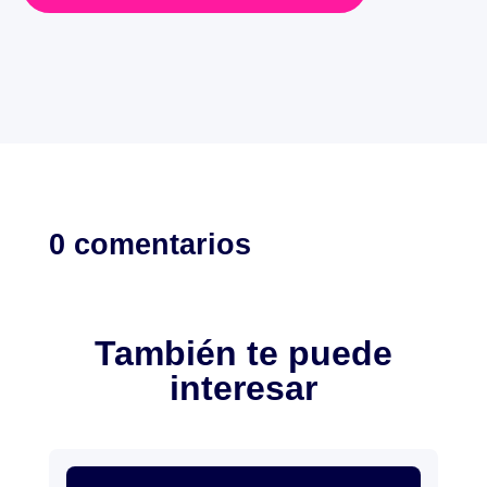
0 comentarios
También te puede
interesar