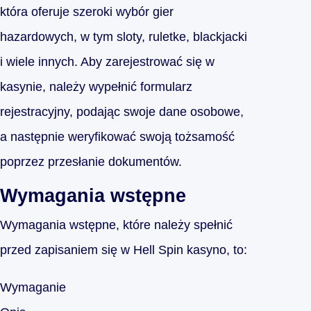
która oferuje szeroki wybór gier
hazardowych, w tym sloty, ruletke, blackjacki
i wiele innych. Aby zarejestrować się w
kasynie, należy wypełnić formularz
rejestracyjny, podając swoje dane osobowe,
a następnie weryfikować swoją tożsamość
poprzez przesłanie dokumentów.
Wymagania wstępne
Wymagania wstępne, które należy spełnić
przed zapisaniem się w Hell Spin kasyno, to:
Wymaganie