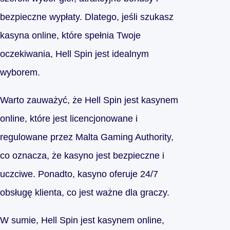
bezpieczne wypłaty. Dlatego, jeśli szukasz
kasyna online, które spełnia Twoje
oczekiwania, Hell Spin jest idealnym
wyborem.
Warto zauważyć, że Hell Spin jest kasynem
online, które jest licencjonowane i
regulowane przez Malta Gaming Authority,
co oznacza, że kasyno jest bezpieczne i
uczciwe. Ponadto, kasyno oferuje 24/7
obsługę klienta, co jest ważne dla graczy.
W sumie, Hell Spin jest kasynem online,