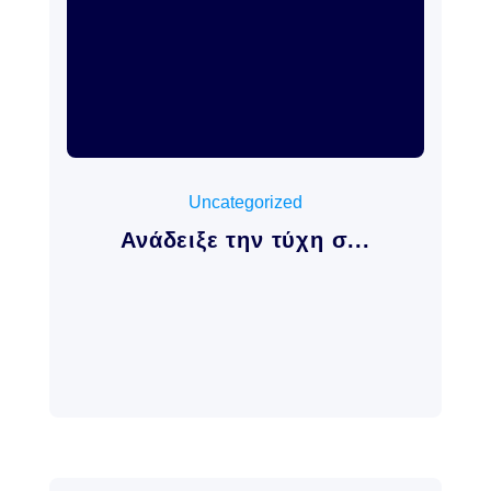
abril 29, 2026
Uncategorized
Ανάδειξε την τύχη σ...