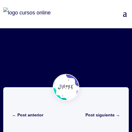
←
Post anterior
Post siguiente
→