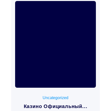
mayo 27, 2026
Uncategorized
Казино Официальный...