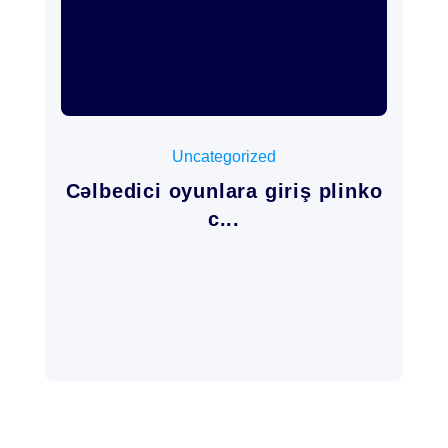
mayo 29, 2026
Uncategorized
Cəlbedici oyunlara giriş plinko
c...