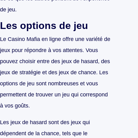
de jeu.
Les options de jeu
Le Casino Mafia en ligne offre une variété de
jeux pour répondre à vos attentes. Vous
pouvez choisir entre des jeux de hasard, des
jeux de stratégie et des jeux de chance. Les
options de jeu sont nombreuses et vous
permettent de trouver un jeu qui correspond
à vos goûts.
Les jeux de hasard sont des jeux qui
dépendent de la chance, tels que le