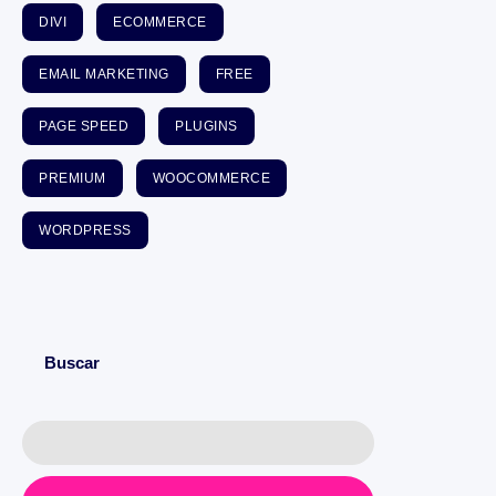
DIVI
ECOMMERCE
EMAIL MARKETING
FREE
PAGE SPEED
PLUGINS
PREMIUM
WOOCOMMERCE
WORDPRESS
Buscar