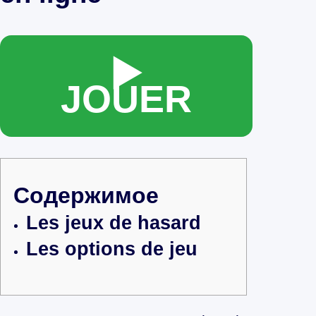
▶️
JOUER
Содержимое
Les jeux de hasard
Les options de jeu