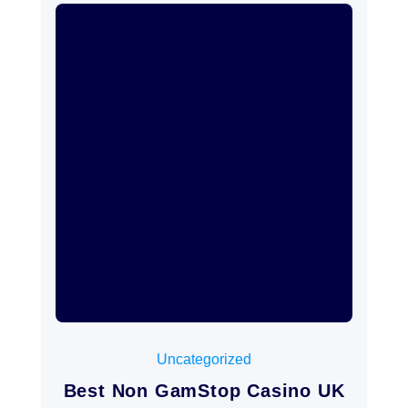
junio 4, 2026
Uncategorized
Best Non GamStop Casino UK