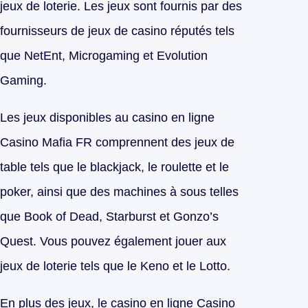
jeux de loterie. Les jeux sont fournis par des
fournisseurs de jeux de casino réputés tels
que NetEnt, Microgaming et Evolution
Gaming.
Les jeux disponibles au casino en ligne
Casino Mafia FR comprennent des jeux de
table tels que le blackjack, le roulette et le
poker, ainsi que des machines à sous telles
que Book of Dead, Starburst et Gonzo’s
Quest. Vous pouvez également jouer aux
jeux de loterie tels que le Keno et le Lotto.
En plus des jeux, le casino en ligne Casino