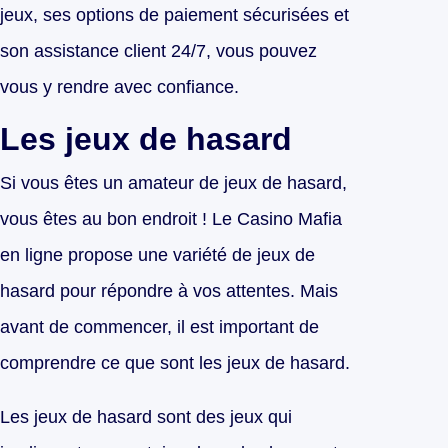
jeux, ses options de paiement sécurisées et
son assistance client 24/7, vous pouvez
vous y rendre avec confiance.
Les jeux de hasard
Si vous êtes un amateur de jeux de hasard,
vous êtes au bon endroit ! Le Casino Mafia
en ligne propose une variété de jeux de
hasard pour répondre à vos attentes. Mais
avant de commencer, il est important de
comprendre ce que sont les jeux de hasard.
Les jeux de hasard sont des jeux qui