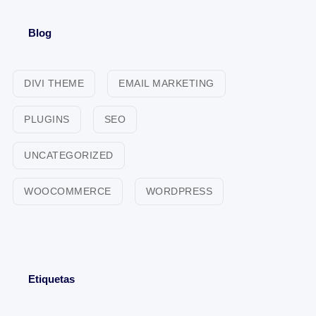
Blog
DIVI THEME
EMAIL MARKETING
PLUGINS
SEO
UNCATEGORIZED
WOOCOMMERCE
WORDPRESS
Etiquetas