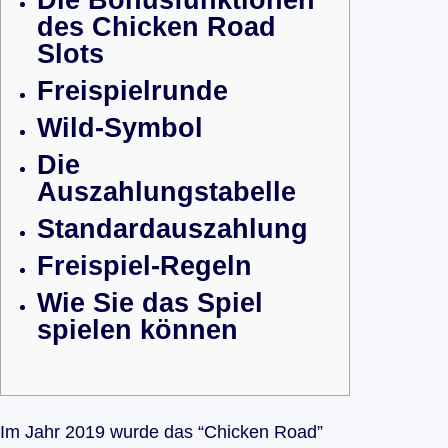
Die Bonusfunktionen
des Chicken Road
Slots
Freispielrunde
Wild-Symbol
Die
Auszahlungstabelle
Standardauszahlung
Freispiel-Regeln
Wie Sie das Spiel
spielen können
Im Jahr 2019 wurde das “Chicken Road”