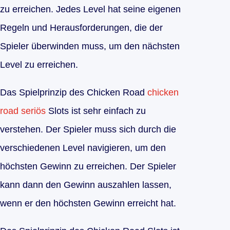
zu erreichen. Jedes Level hat seine eigenen
Regeln und Herausforderungen, die der
Spieler überwinden muss, um den nächsten
Level zu erreichen.
Das Spielprinzip des Chicken Road
chicken
road seriös
Slots ist sehr einfach zu
verstehen. Der Spieler muss sich durch die
verschiedenen Level navigieren, um den
höchsten Gewinn zu erreichen. Der Spieler
kann dann den Gewinn auszahlen lassen,
wenn er den höchsten Gewinn erreicht hat.