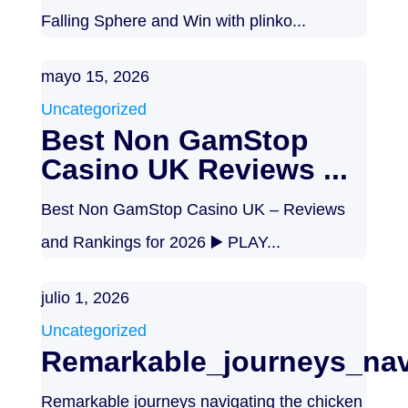
Falling Sphere and Win with plinko...
mayo 15, 2026
Uncategorized
Best Non GamStop
Casino UK Reviews ...
Best Non GamStop Casino UK – Reviews
and Rankings for 2026 ▶️ PLAY...
julio 1, 2026
Uncategorized
Remarkable_journeys_navi
Remarkable journeys navigating the chicken