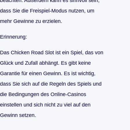
beachten. Außerdem kann es sinnvoll sein,
dass Sie die Freispiel-Modus nutzen, um
mehr Gewinne zu erzielen.
Erinnerung:
Das Chicken Road Slot ist ein Spiel, das von
Glück und Zufall abhängt. Es gibt keine
Garantie für einen Gewinn. Es ist wichtig,
dass Sie sich auf die Regeln des Spiels und
die Bedingungen des Online-Casinos
einstellen und sich nicht zu viel auf den
Gewinn setzen.