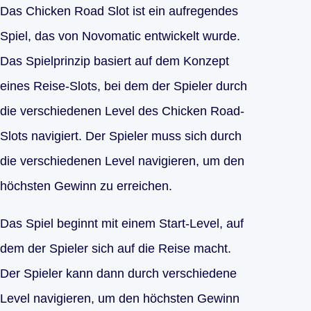
Das Chicken Road Slot ist ein aufregendes
Spiel, das von Novomatic entwickelt wurde.
Das Spielprinzip basiert auf dem Konzept
eines Reise-Slots, bei dem der Spieler durch
die verschiedenen Level des Chicken Road-
Slots navigiert. Der Spieler muss sich durch
die verschiedenen Level navigieren, um den
höchsten Gewinn zu erreichen.
Das Spiel beginnt mit einem Start-Level, auf
dem der Spieler sich auf die Reise macht.
Der Spieler kann dann durch verschiedene
Level navigieren, um den höchsten Gewinn