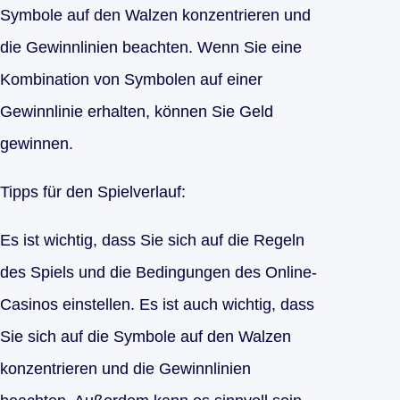
Symbole auf den Walzen konzentrieren und
die Gewinnlinien beachten. Wenn Sie eine
Kombination von Symbolen auf einer
Gewinnlinie erhalten, können Sie Geld
gewinnen.
Tipps für den Spielverlauf:
Es ist wichtig, dass Sie sich auf die Regeln
des Spiels und die Bedingungen des Online-
Casinos einstellen. Es ist auch wichtig, dass
Sie sich auf die Symbole auf den Walzen
konzentrieren und die Gewinnlinien