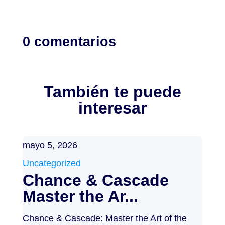
0 comentarios
También te puede
interesar
mayo 5, 2026
Uncategorized
Chance & Cascade
Master the Ar...
Chance & Cascade: Master the Art of the