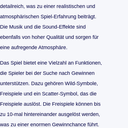
detailreich, was zu einer realistischen und
atmosphärischen Spiel-Erfahrung beiträgt.
Die Musik und die Sound-Effekte sind
ebenfalls von hoher Qualität und sorgen für
eine aufregende Atmosphäre.
Das Spiel bietet eine Vielzahl an Funktionen,
die Spieler bei der Suche nach Gewinnen
unterstützen. Dazu gehören Wild-Symbole,
Freispiele und ein Scatter-Symbol, das die
Freispiele auslöst. Die Freispiele können bis
zu 10-mal hintereinander ausgelöst werden,
was zu einer enormen Gewinnchance führt.