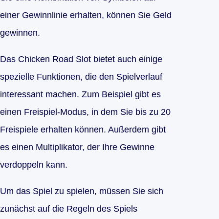
einer Gewinnlinie erhalten, können Sie Geld
gewinnen.
Das Chicken Road Slot bietet auch einige
spezielle Funktionen, die den Spielverlauf
interessant machen. Zum Beispiel gibt es
einen Freispiel-Modus, in dem Sie bis zu 20
Freispiele erhalten können. Außerdem gibt
es einen Multiplikator, der Ihre Gewinne
verdoppeln kann.
Um das Spiel zu spielen, müssen Sie sich
zunächst auf die Regeln des Spiels