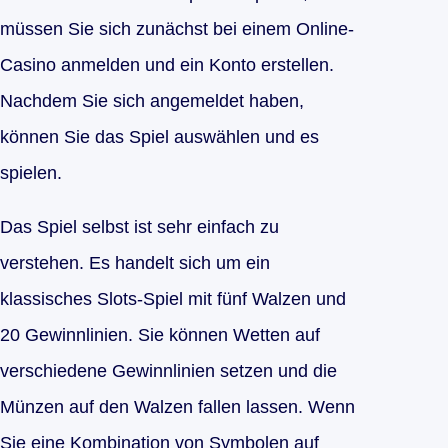
müssen Sie sich zunächst bei einem Online-
Casino anmelden und ein Konto erstellen.
Nachdem Sie sich angemeldet haben,
können Sie das Spiel auswählen und es
spielen.
Das Spiel selbst ist sehr einfach zu
verstehen. Es handelt sich um ein
klassisches Slots-Spiel mit fünf Walzen und
20 Gewinnlinien. Sie können Wetten auf
verschiedene Gewinnlinien setzen und die
Münzen auf den Walzen fallen lassen. Wenn
Sie eine Kombination von Symbolen auf