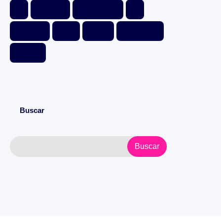
Divi
ecommerce
email marketing
free
page speed
plugins
premium
woocommerce
wordpress
Buscar