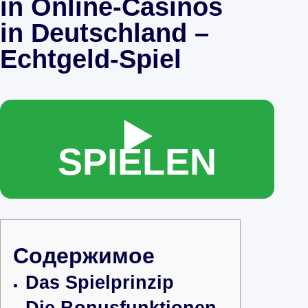
in Online-Casinos
in Deutschland –
Echtgeld-Spiel
▶️
SPIELEN
Содержимое
Das Spielprinzip