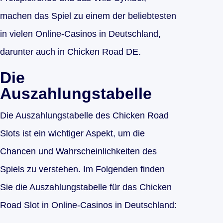
machen das Spiel zu einem der beliebtesten
in vielen Online-Casinos in Deutschland,
darunter auch in Chicken Road DE.
Die
Auszahlungstabelle
Die Auszahlungstabelle des Chicken Road
Slots ist ein wichtiger Aspekt, um die
Chancen und Wahrscheinlichkeiten des
Spiels zu verstehen. Im Folgenden finden
Sie die Auszahlungstabelle für das Chicken
Road Slot in Online-Casinos in Deutschland: