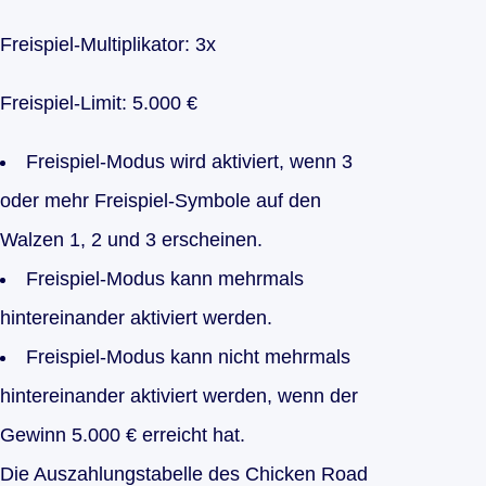
Freispiel-Multiplikator: 3x
Freispiel-Limit: 5.000 €
Freispiel-Modus wird aktiviert, wenn 3
oder mehr Freispiel-Symbole auf den
Walzen 1, 2 und 3 erscheinen.
Freispiel-Modus kann mehrmals
hintereinander aktiviert werden.
Freispiel-Modus kann nicht mehrmals
hintereinander aktiviert werden, wenn der
Gewinn 5.000 € erreicht hat.
Die Auszahlungstabelle des Chicken Road