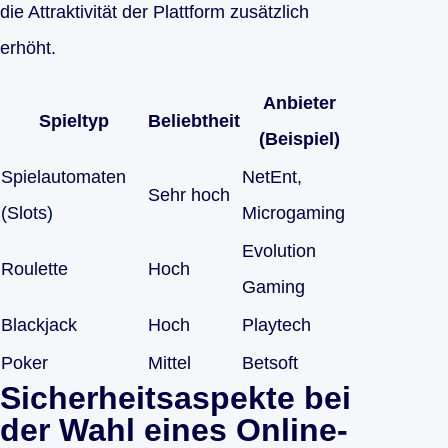
die Attraktivität der Plattform zusätzlich
erhöht.
Anbieter
Spieltyp
Beliebtheit
(Beispiel)
Spielautomaten
NetEnt,
Sehr hoch
(Slots)
Microgaming
Evolution
Roulette
Hoch
Gaming
Blackjack
Hoch
Playtech
Poker
Mittel
Betsoft
Sicherheitsaspekte bei
der Wahl eines Online-