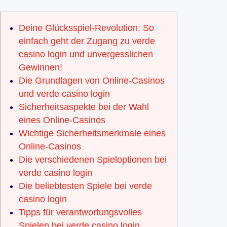
Deine Glücksspiel-Revolution: So
einfach geht der Zugang zu verde
casino login und unvergesslichen
Gewinnen!
Die Grundlagen von Online-Casinos
und verde casino login
Sicherheitsaspekte bei der Wahl
eines Online-Casinos
Wichtige Sicherheitsmerkmale eines
Online-Casinos
Die verschiedenen Spieloptionen bei
verde casino login
Die beliebtesten Spiele bei verde
casino login
Tipps für verantwortungsvolles
Spielen bei verde casino login