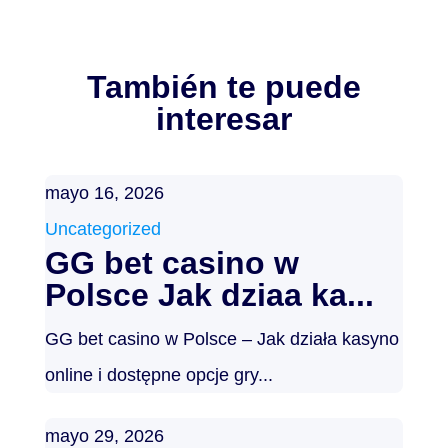
También te puede
interesar
mayo 16, 2026
Uncategorized
GG bet casino w
Polsce Jak dziaa ka...
GG bet casino w Polsce – Jak działa kasyno
online i dostępne opcje gry...
mayo 29, 2026