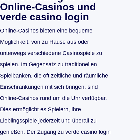
Online-Casinos und
verde casino login
Online-Casinos bieten eine bequeme
Möglichkeit, von zu Hause aus oder
unterwegs verschiedene Casinospiele zu
spielen. Im Gegensatz zu traditionellen
Spielbanken, die oft zeitliche und räumliche
Einschränkungen mit sich bringen, sind
Online-Casinos rund um die Uhr verfügbar.
Dies ermöglicht es Spielern, ihre
Lieblingsspiele jederzeit und überall zu
genießen. Der Zugang zu verde casino login