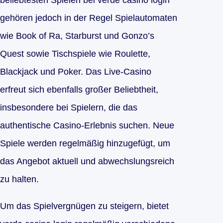
beliebtesten Spielen bei verde casino login
gehören jedoch in der Regel Spielautomaten
wie Book of Ra, Starburst und Gonzo’s
Quest sowie Tischspiele wie Roulette,
Blackjack und Poker. Das Live-Casino
erfreut sich ebenfalls großer Beliebtheit,
insbesondere bei Spielern, die das
authentische Casino-Erlebnis suchen. Neue
Spiele werden regelmäßig hinzugefügt, um
das Angebot aktuell und abwechslungsreich
zu halten.
Um das Spielvergnügen zu steigern, bietet