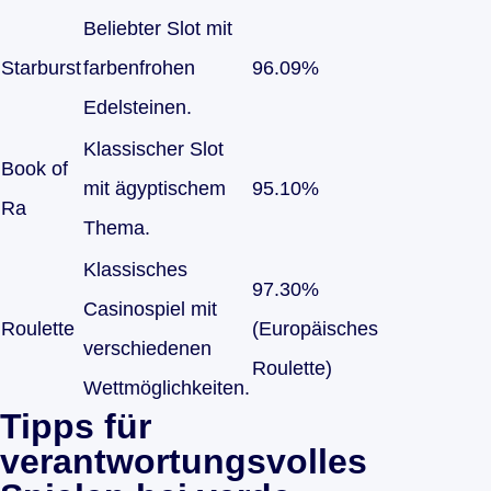
Beliebter Slot mit
Starburst
farbenfrohen
96.09%
Edelsteinen.
Klassischer Slot
Book of
mit ägyptischem
95.10%
Ra
Thema.
Klassisches
97.30%
Casinospiel mit
Roulette
(Europäisches
verschiedenen
Roulette)
Wettmöglichkeiten.
Tipps für
verantwortungsvolles