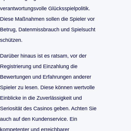
verantwortungsvolle Glücksspielpolitik.
Diese Maßnahmen sollen die Spieler vor
Betrug, Datenmissbrauch und Spielsucht
schützen.
Darüber hinaus ist es ratsam, vor der
Registrierung und Einzahlung die
Bewertungen und Erfahrungen anderer
Spieler zu lesen. Diese können wertvolle
Einblicke in die Zuverlässigkeit und
Seriosität des Casinos geben. Achten Sie
auch auf den Kundenservice. Ein
kompetenter und erreichbarer