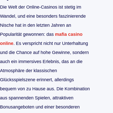
Die Welt der Online-Casinos ist stetig im
Wandel, und eine besonders faszinierende
Nische hat in den letzten Jahren an
Popularität gewonnen: das
mafia casino
online
. Es verspricht nicht nur Unterhaltung
und die Chance auf hohe Gewinne, sondern
auch ein immersives Erlebnis, das an die
Atmosphäre der klassischen
Glücksspielszene erinnert, allerdings
bequem von zu Hause aus. Die Kombination
aus spannenden Spielen, attraktiven
Bonusangeboten und einer besonderen