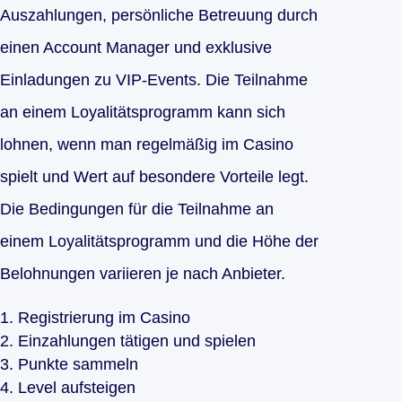
Auszahlungen, persönliche Betreuung durch
einen Account Manager und exklusive
Einladungen zu VIP-Events. Die Teilnahme
an einem Loyalitätsprogramm kann sich
lohnen, wenn man regelmäßig im Casino
spielt und Wert auf besondere Vorteile legt.
Die Bedingungen für die Teilnahme an
einem Loyalitätsprogramm und die Höhe der
Belohnungen variieren je nach Anbieter.
Registrierung im Casino
Einzahlungen tätigen und spielen
Punkte sammeln
Level aufsteigen