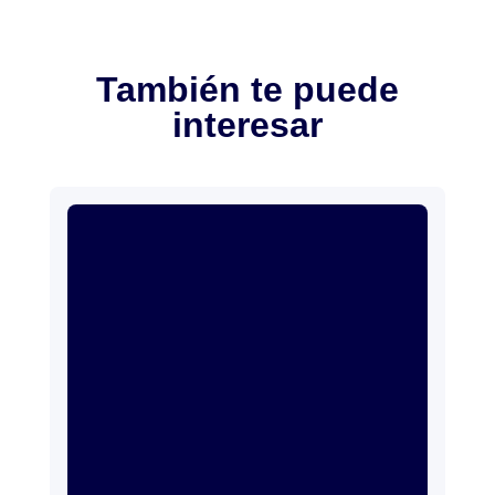
También te puede
interesar