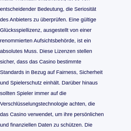
entscheidender Bedeutung, die Seriosität
des Anbieters zu überprüfen. Eine gültige
Glücksspiellizenz, ausgestellt von einer
renommierten Aufsichtsbehörde, ist ein
absolutes Muss. Diese Lizenzen stellen
sicher, dass das Casino bestimmte
Standards in Bezug auf Fairness, Sicherheit
und Spielerschutz einhält. Darüber hinaus
sollten Spieler immer auf die
Verschlüsselungstechnologie achten, die
das Casino verwendet, um ihre persönlichen
und finanziellen Daten zu schützen. Die