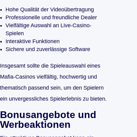
Hohe Qualität der Videoübertragung
Professionelle und freundliche Dealer
Vielfältige Auswahl an Live-Casino-
Spielen
Interaktive Funktionen
Sichere und zuverlässige Software
Insgesamt sollte die Spieleauswahl eines
Mafia-Casinos vielfältig, hochwertig und
thematisch passend sein, um den Spielern
ein unvergessliches Spielerlebnis zu bieten.
Bonusangebote und
Werbeaktionen