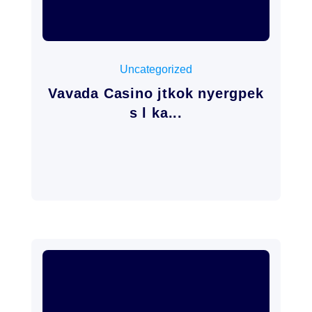
mayo 2, 2026
Uncategorized
Vavada Casino jtkok nyergpek
s l ka...