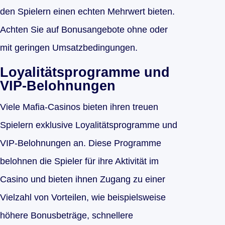
den Spielern einen echten Mehrwert bieten.
Achten Sie auf Bonusangebote ohne oder
mit geringen Umsatzbedingungen.
Loyalitätsprogramme und
VIP-Belohnungen
Viele Mafia-Casinos bieten ihren treuen
Spielern exklusive Loyalitätsprogramme und
VIP-Belohnungen an. Diese Programme
belohnen die Spieler für ihre Aktivität im
Casino und bieten ihnen Zugang zu einer
Vielzahl von Vorteilen, wie beispielsweise
höhere Bonusbeträge, schnellere