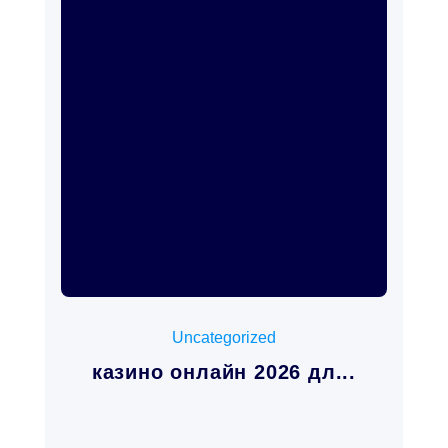
abril 28, 2026
Uncategorized
казино онлайн 2026 дл...