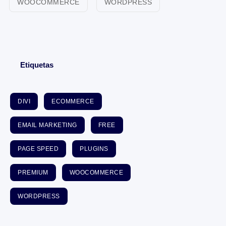
WOOCOMMERCE
WORDPRESS
Etiquetas
DIVI
ECOMMERCE
EMAIL MARKETING
FREE
PAGE SPEED
PLUGINS
PREMIUM
WOOCOMMERCE
WORDPRESS