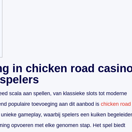
g in chicken road casin
 spelers
eed scala aan spellen, van klassieke slots tot moderne
zend populaire toevoeging aan dit aanbod is
chicken road
jn unieke gameplay, waarbij spelers een kuiken begeleide
ning opvoeren met elke genomen stap. Het spel biedt