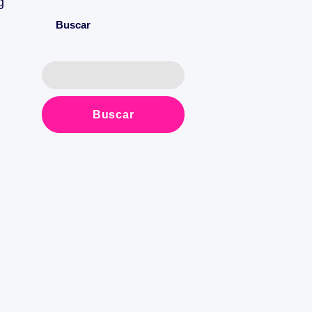
g
Buscar