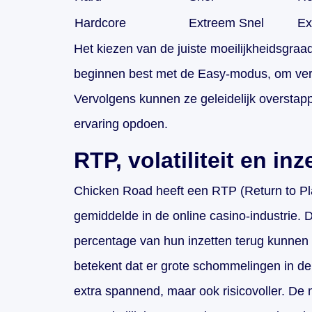
Hardcore
Extreem Snel
Ex
Het kiezen van de juiste moeilijkheidsgraad
beginnen best met de Easy-modus, om vert
Vervolgens kunnen ze geleidelijk oversta
ervaring opdoen.
RTP, volatiliteit en i
Chicken Road heeft een RTP (Return to Pla
gemiddelde in de online casino-industrie. 
percentage van hun inzetten terug kunnen v
betekent dat er grote schommelingen in de
extra spannend, maar ook risicovoller. De 