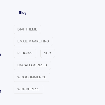
Blog
DIVI THEME
EMAIL MARKETING
o
PLUGINS
SEO
UNCATEGORIZED
WOOCOMMERCE
WORDPRESS
n