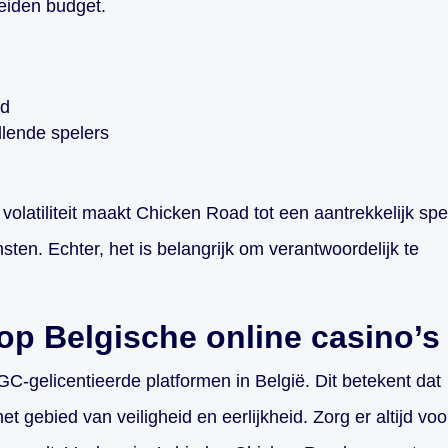
eiden budget.
id
llende spelers
latiliteit maakt Chicken Road tot een aantrekkelijk spe
sten. Echter, het is belangrijk om verantwoordelijk te
p Belgische online casino’s
C-gelicentieerde platformen in België. Dit betekent dat
t gebied van veiligheid en eerlijkheid. Zorg er altijd voo