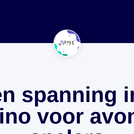
en spanning i
ino voor avon