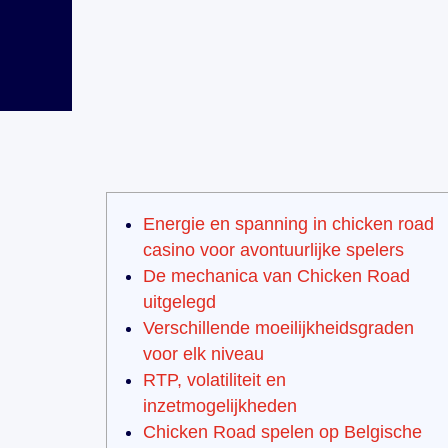
Energie en spanning in chicken road
casino voor avontuurlijke spelers
De mechanica van Chicken Road
uitgelegd
Verschillende moeilijkheidsgraden
voor elk niveau
RTP, volatiliteit en
inzetmogelijkheden
Chicken Road spelen op Belgische