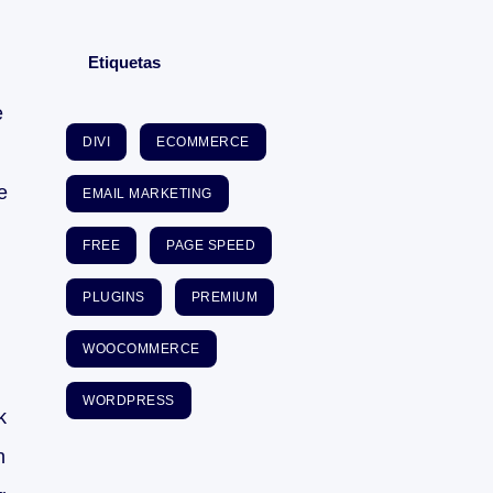
Etiquetas
e
DIVI
ECOMMERCE
e
EMAIL MARKETING
FREE
PAGE SPEED
PLUGINS
PREMIUM
WOOCOMMERCE
WORDPRESS
k
n