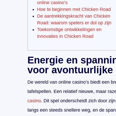
online casino’s
Hoe te beginnen met Chicken Road
De aantrekkingskracht van Chicken
Road: waarom spelers er dol op zijn
Toekomstige ontwikkelingen en
innovaties in Chicken Road
Energie en spannin
voor avontuurlijke
De wereld van online casino’s biedt een br
tafelspellen. Een relatief nieuwe, maar ra
casino
. Dit spel onderscheidt zich door zi
langs een steeds snellere weg, en de span