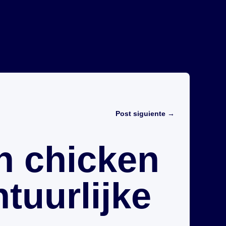
Post siguiente
→
n chicken
tuurlijke