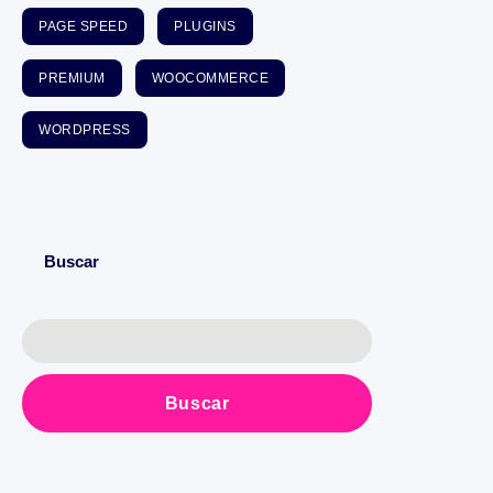
PAGE SPEED
PLUGINS
PREMIUM
WOOCOMMERCE
WORDPRESS
Buscar