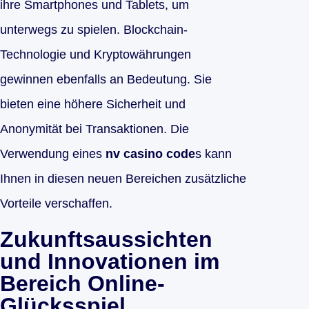
ihre Smartphones und Tablets, um
unterwegs zu spielen. Blockchain-
Technologie und Kryptowährungen
gewinnen ebenfalls an Bedeutung. Sie
bieten eine höhere Sicherheit und
Anonymität bei Transaktionen. Die
Verwendung eines
nv casino code
s kann
Ihnen in diesen neuen Bereichen zusätzliche
Vorteile verschaffen.
Zukunftsaussichten
und Innovationen im
Bereich Online-
Glücksspiel