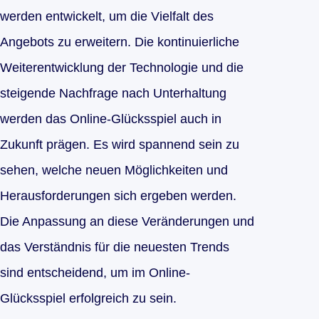
werden entwickelt, um die Vielfalt des
Angebots zu erweitern. Die kontinuierliche
Weiterentwicklung der Technologie und die
steigende Nachfrage nach Unterhaltung
werden das Online-Glücksspiel auch in
Zukunft prägen. Es wird spannend sein zu
sehen, welche neuen Möglichkeiten und
Herausforderungen sich ergeben werden.
Die Anpassung an diese Veränderungen und
das Verständnis für die neuesten Trends
sind entscheidend, um im Online-
Glücksspiel erfolgreich zu sein.