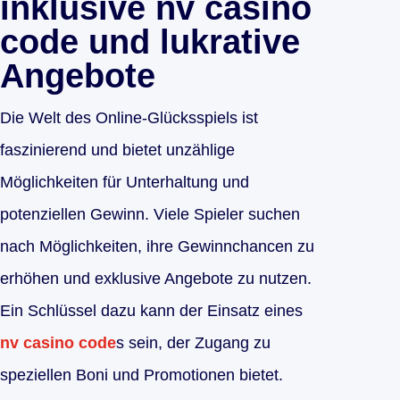
inklusive nv casino
code und lukrative
Angebote
Die Welt des Online-Glücksspiels ist
faszinierend und bietet unzählige
Möglichkeiten für Unterhaltung und
potenziellen Gewinn. Viele Spieler suchen
nach Möglichkeiten, ihre Gewinnchancen zu
erhöhen und exklusive Angebote zu nutzen.
Ein Schlüssel dazu kann der Einsatz eines
nv casino code
s sein, der Zugang zu
speziellen Boni und Promotionen bietet.