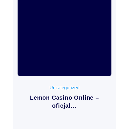
junio 22, 2026
Uncategorized
Lemon Casino Online –
oficjal...