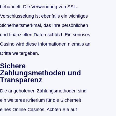
behandelt. Die Verwendung von SSL-
Verschlüsselung ist ebenfalls ein wichtiges
Sicherheitsmerkmal, das Ihre persönlichen
und finanziellen Daten schützt. Ein seriöses
Casino wird diese Informationen niemals an
Dritte weitergeben.
Sichere
Zahlungsmethoden und
Transparenz
Die angebotenen Zahlungsmethoden sind
ein weiteres Kriterium für die Sicherheit
eines Online-Casinos. Achten Sie auf