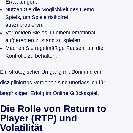
Erwartungen.
Nutzen Sie die Möglichkeit des Demo-
Spiels, um Spiele risikofrei
auszuprobieren.
Vermeiden Sie es, in einem emotional
aufgeregten Zustand zu spielen.
Machen Sie regelmäßige Pausen, um die
Kontrolle zu behalten.
Ein strategischer Umgang mit Boni und ein
diszipliniertes Vorgehen sind unerlässlich für
langfristigen Erfolg im Online-Glücksspiel.
Die Rolle von Return to
Player (RTP) und
Volatilität