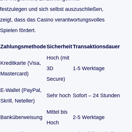
festzulegen und sich selbst auszuschließen,
zeigt, dass das Casino verantwortungsvolles
Spielen fördert.
Zahlungsmethode
Sicherheit
Transaktionsdauer
Hoch (mit
Kreditkarte (Visa,
3D
1-5 Werktage
Mastercard)
Secure)
E-Wallet (PayPal,
Sehr hoch
Sofort – 24 Stunden
Skrill, Neteller)
Mittel bis
Banküberweisung
2-5 Werktage
Hoch