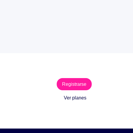
Registrarse
Ver planes