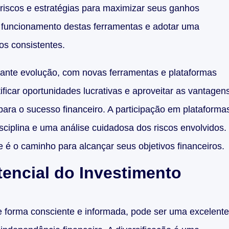
 riscos e estratégias para maximizar seus ganhos
 funcionamento destas ferramentas e adotar uma
os consistentes.
tante evolução, com novas ferramentas e plataformas
ificar oportunidades lucrativas e aproveitar as vantagen
 para o sucesso financeiro. A participação em plataforma
ciplina e uma análise cuidadosa dos riscos envolvidos.
de é o caminho para alcançar seus objetivos financeiros.
ncial do Investimento
e forma consciente e informada, pode ser uma excelente