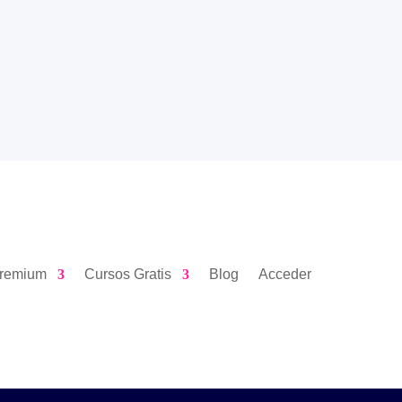
Premium
Cursos Gratis
Blog
Acceder