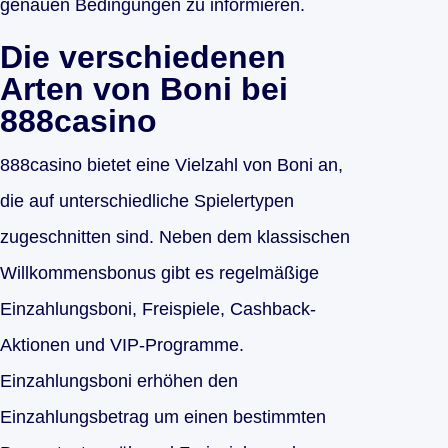
genauen Bedingungen zu informieren.
Die verschiedenen
Arten von Boni bei
888casino
888casino bietet eine Vielzahl von Boni an,
die auf unterschiedliche Spielertypen
zugeschnitten sind. Neben dem klassischen
Willkommensbonus gibt es regelmäßige
Einzahlungsboni, Freispiele, Cashback-
Aktionen und VIP-Programme.
Einzahlungsboni erhöhen den
Einzahlungsbetrag um einen bestimmten