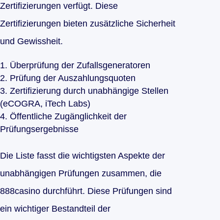
Zertifizierungen verfügt. Diese
Zertifizierungen bieten zusätzliche Sicherheit
und Gewissheit.
Überprüfung der Zufallsgeneratoren
Prüfung der Auszahlungsquoten
Zertifizierung durch unabhängige Stellen
(eCOGRA, iTech Labs)
Öffentliche Zugänglichkeit der
Prüfungsergebnisse
Die Liste fasst die wichtigsten Aspekte der
unabhängigen Prüfungen zusammen, die
888casino durchführt. Diese Prüfungen sind
ein wichtiger Bestandteil der