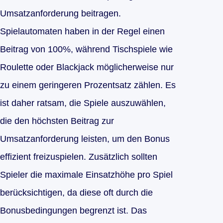
Umsatzanforderung beitragen.
Spielautomaten haben in der Regel einen
Beitrag von 100%, während Tischspiele wie
Roulette oder Blackjack möglicherweise nur
zu einem geringeren Prozentsatz zählen. Es
ist daher ratsam, die Spiele auszuwählen,
die den höchsten Beitrag zur
Umsatzanforderung leisten, um den Bonus
effizient freizuspielen. Zusätzlich sollten
Spieler die maximale Einsatzhöhe pro Spiel
berücksichtigen, da diese oft durch die
Bonusbedingungen begrenzt ist. Das