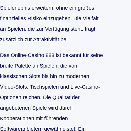
Spielerlebnis erweitern, ohne ein großes
finanzielles Risiko einzugehen. Die Vielfalt
an Spielen, die zur Verfügung steht, trägt
zusätzlich zur Attraktivität bei.
Das Online-Casino 888 ist bekannt für seine
breite Palette an Spielen, die von
klassischen Slots bis hin zu modernen
Video-Slots, Tischspielen und Live-Casino-
Optionen reichen. Die Qualität der
angebotenen Spiele wird durch
Kooperationen mit führenden
Softwareanbietern gewährleistet. Ein