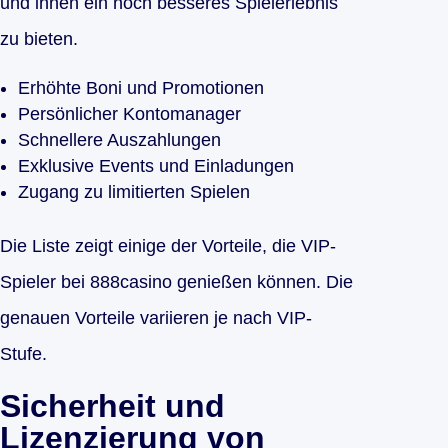
und ihnen ein noch besseres Spielerlebnis
zu bieten.
Erhöhte Boni und Promotionen
Persönlicher Kontomanager
Schnellere Auszahlungen
Exklusive Events und Einladungen
Zugang zu limitierten Spielen
Die Liste zeigt einige der Vorteile, die VIP-
Spieler bei 888casino genießen können. Die
genauen Vorteile variieren je nach VIP-
Stufe.
Sicherheit und
Lizenzierung von