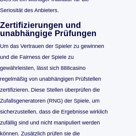
Seriosität des Anbieters.
Zertifizierungen und
unabhängige Prüfungen
Um das Vertrauen der Spieler zu gewinnen
und die Fairness der Spiele zu
gewährleisten, lässt sich 888casino
regelmäßig von unabhängigen Prüfstellen
zertifizieren. Diese Stellen überprüfen die
Zufallsgeneratoren (RNG) der Spiele, um
sicherzustellen, dass die Ergebnisse wirklich
zufällig sind und nicht manipuliert werden
können. Zusätzlich prüfen sie die