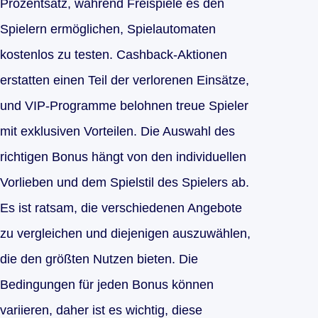
Prozentsatz, während Freispiele es den
Spielern ermöglichen, Spielautomaten
kostenlos zu testen. Cashback-Aktionen
erstatten einen Teil der verlorenen Einsätze,
und VIP-Programme belohnen treue Spieler
mit exklusiven Vorteilen. Die Auswahl des
richtigen Bonus hängt von den individuellen
Vorlieben und dem Spielstil des Spielers ab.
Es ist ratsam, die verschiedenen Angebote
zu vergleichen und diejenigen auszuwählen,
die den größten Nutzen bieten. Die
Bedingungen für jeden Bonus können
variieren, daher ist es wichtig, diese