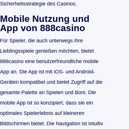
Sicherheitsstrategie des Casinos.
Mobile Nutzung und
App von 888casino
Für Spieler, die auch unterwegs ihre
Lieblingsspiele genießen möchten, bietet
888casino eine benutzerfreundliche mobile
App an. Die App ist mit iOS- und Android-
Geräten kompatibel und bietet Zugriff auf die
gesamte Palette an Spielen und Boni. Die
mobile App ist so konzipiert, dass sie ein
optimales Spielerlebnis auf kleineren
Bildschirmen bietet. Die Navigation ist intuitiv