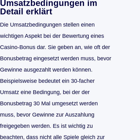
Umsatzbedingungen im
Detail erklärt
Die Umsatzbedingungen stellen einen
wichtigen Aspekt bei der Bewertung eines
Casino-Bonus dar. Sie geben an, wie oft der
Bonusbetrag eingesetzt werden muss, bevor
Gewinne ausgezahlt werden können.
Beispielsweise bedeutet ein 30-facher
Umsatz eine Bedingung, bei der der
Bonusbetrag 30 Mal umgesetzt werden
muss, bevor Gewinne zur Auszahlung
freigegeben werden. Es ist wichtig zu
beachten, dass nicht alle Spiele gleich zur