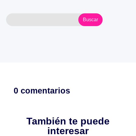
0 comentarios
También te puede
interesar