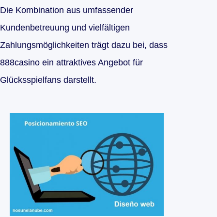
Die Kombination aus umfassender
Kundenbetreuung und vielfältigen
Zahlungsmöglichkeiten trägt dazu bei, dass
888casino ein attraktives Angebot für
Glücksspielfans darstellt.