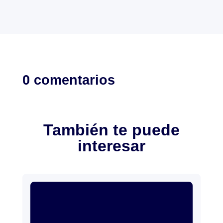
0 comentarios
También te puede
interesar