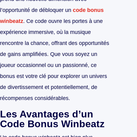
l’opportunité de débloquer un
code bonus
winbeatz
. Ce code ouvre les portes à une
expérience immersive, où la musique
rencontre la chance, offrant des opportunités
de gains amplifiées. Que vous soyez un
joueur occasionnel ou un passionné, ce
bonus est votre clé pour explorer un univers
de divertissement et potentiellement, de
récompenses considérables.
Les Avantages d’un
Code Bonus Winbeatz