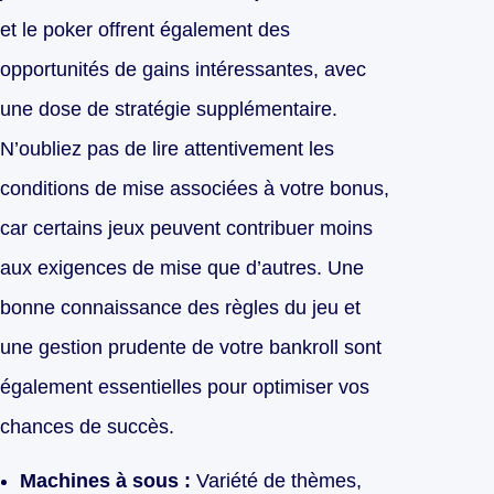
et le poker offrent également des
opportunités de gains intéressantes, avec
une dose de stratégie supplémentaire.
N’oubliez pas de lire attentivement les
conditions de mise associées à votre bonus,
car certains jeux peuvent contribuer moins
aux exigences de mise que d’autres. Une
bonne connaissance des règles du jeu et
une gestion prudente de votre bankroll sont
également essentielles pour optimiser vos
chances de succès.
Machines à sous :
Variété de thèmes,