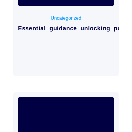
junio 21, 2026
Uncategorized
Essential_guidance_unlocking_potent