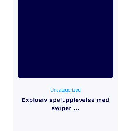
mayo 16, 2026
Uncategorized
Explosiv spelupplevelse med
swiper ...