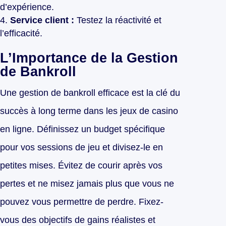
d’expérience.
Service client :
Testez la réactivité et
l’efficacité.
L’Importance de la Gestion
de Bankroll
Une gestion de bankroll efficace est la clé du
succès à long terme dans les jeux de casino
en ligne. Définissez un budget spécifique
pour vos sessions de jeu et divisez-le en
petites mises. Évitez de courir après vos
pertes et ne misez jamais plus que vous ne
pouvez vous permettre de perdre. Fixez-
vous des objectifs de gains réalistes et