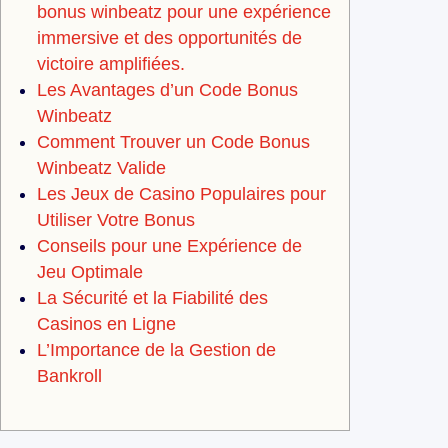
bonus winbeatz pour une expérience
immersive et des opportunités de
victoire amplifiées.
Les Avantages d’un Code Bonus
Winbeatz
Comment Trouver un Code Bonus
Winbeatz Valide
Les Jeux de Casino Populaires pour
Utiliser Votre Bonus
Conseils pour une Expérience de
Jeu Optimale
La Sécurité et la Fiabilité des
Casinos en Ligne
L’Importance de la Gestion de
Bankroll