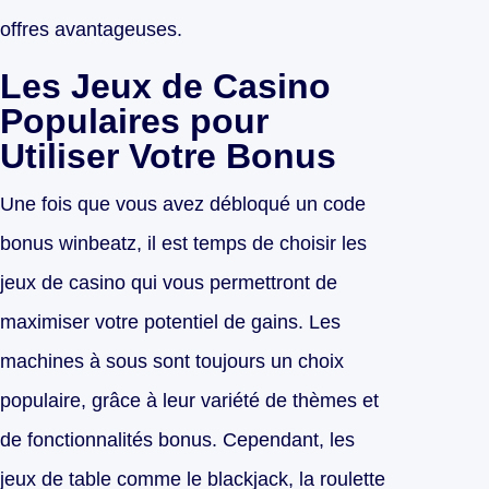
offres avantageuses.
Les Jeux de Casino
Populaires pour
Utiliser Votre Bonus
Une fois que vous avez débloqué un code
bonus winbeatz, il est temps de choisir les
jeux de casino qui vous permettront de
maximiser votre potentiel de gains. Les
machines à sous sont toujours un choix
populaire, grâce à leur variété de thèmes et
de fonctionnalités bonus. Cependant, les
jeux de table comme le blackjack, la roulette