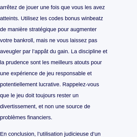
arrêtez de jouer une fois que vous les avez
atteints. Utilisez les codes bonus winbeatz
de manière stratégique pour augmenter
votre bankroll, mais ne vous laissez pas
aveugler par l’appât du gain. La discipline et
la prudence sont les meilleurs atouts pour
une expérience de jeu responsable et
potentiellement lucrative. Rappelez-vous
que le jeu doit toujours rester un
divertissement, et non une source de
problèmes financiers.
En conclusion, l’utilisation judicieuse d’un