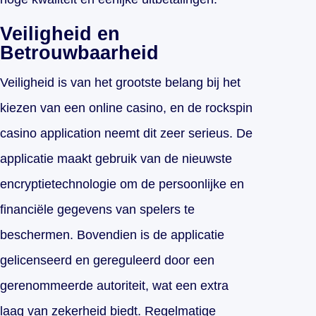
Veiligheid en
Betrouwbaarheid
Veiligheid is van het grootste belang bij het
kiezen van een online casino, en de rockspin
casino application neemt dit zeer serieus. De
applicatie maakt gebruik van de nieuwste
encryptietechnologie om de persoonlijke en
financiële gegevens van spelers te
beschermen. Bovendien is de applicatie
gelicenseerd en gereguleerd door een
gerenommeerde autoriteit, wat een extra
laag van zekerheid biedt. Regelmatige