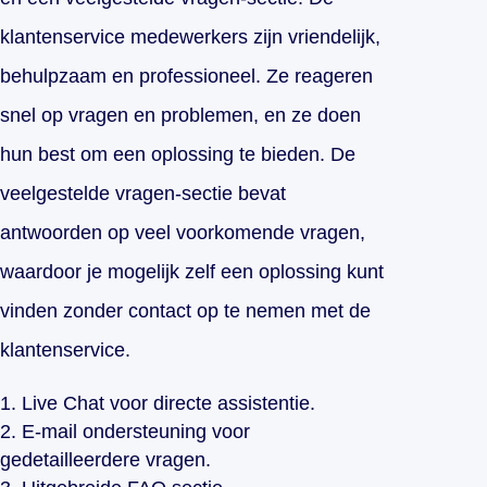
klantenservice medewerkers zijn vriendelijk,
behulpzaam en professioneel. Ze reageren
snel op vragen en problemen, en ze doen
hun best om een oplossing te bieden. De
veelgestelde vragen-sectie bevat
antwoorden op veel voorkomende vragen,
waardoor je mogelijk zelf een oplossing kunt
vinden zonder contact op te nemen met de
klantenservice.
Live Chat voor directe assistentie.
E-mail ondersteuning voor
gedetailleerdere vragen.