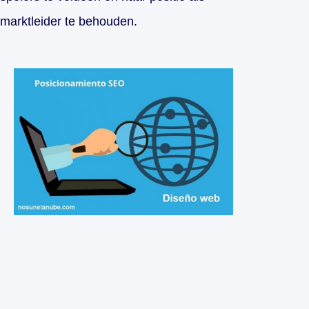
marktleider te behouden.