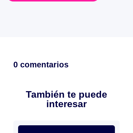
0 comentarios
También te puede
interesar