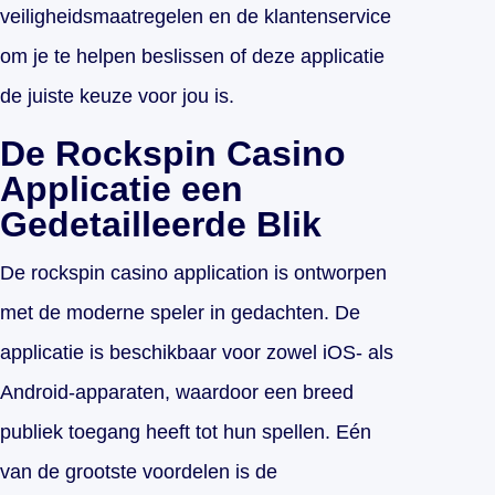
veiligheidsmaatregelen en de klantenservice
om je te helpen beslissen of deze applicatie
de juiste keuze voor jou is.
De Rockspin Casino
Applicatie een
Gedetailleerde Blik
De rockspin casino application is ontworpen
met de moderne speler in gedachten. De
applicatie is beschikbaar voor zowel iOS- als
Android-apparaten, waardoor een breed
publiek toegang heeft tot hun spellen. Eén
van de grootste voordelen is de