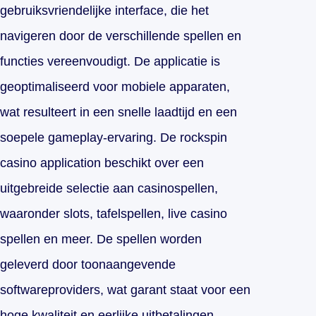
gebruiksvriendelijke interface, die het
navigeren door de verschillende spellen en
functies vereenvoudigt. De applicatie is
geoptimaliseerd voor mobiele apparaten,
wat resulteert in een snelle laadtijd en een
soepele gameplay-ervaring. De rockspin
casino application beschikt over een
uitgebreide selectie aan casinospellen,
waaronder slots, tafelspellen, live casino
spellen en meer. De spellen worden
geleverd door toonaangevende
softwareproviders, wat garant staat voor een
hoge kwaliteit en eerlijke uitbetalingen.