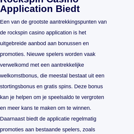
Application Biedt
Een van de grootste aantrekkingspunten van
de rockspin casino application is het
uitgebreide aanbod aan bonussen en
promoties. Nieuwe spelers worden vaak
verwelkomd met een aantrekkelijke
welkomstbonus, die meestal bestaat uit een
stortingsbonus en gratis spins. Deze bonus
kan je helpen om je speelsaldo te vergroten
en meer kans te maken om te winnen.
Daarnaast biedt de applicatie regelmatig
promoties aan bestaande spelers, zoals