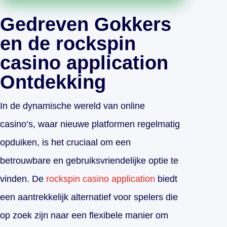
Gedreven Gokkers
en de rockspin
casino application
Ontdekking
In de dynamische wereld van online
casino’s, waar nieuwe platformen regelmatig
opduiken, is het cruciaal om een
betrouwbare en gebruiksvriendelijke optie te
vinden. De
rockspin casino application
biedt
een aantrekkelijk alternatief voor spelers die
op zoek zijn naar een flexibele manier om