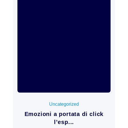
junio 4, 2026
Uncategorized
Emozioni a portata di click
l’esp...