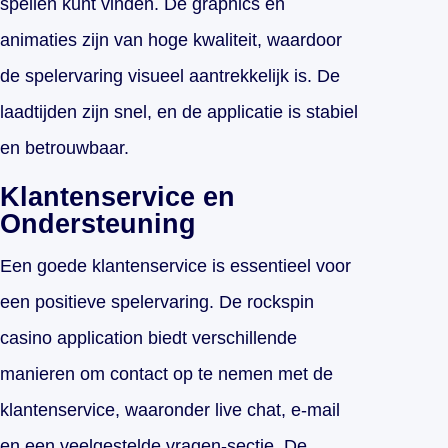
spellen kunt vinden. De graphics en
animaties zijn van hoge kwaliteit, waardoor
de spelervaring visueel aantrekkelijk is. De
laadtijden zijn snel, en de applicatie is stabiel
en betrouwbaar.
Klantenservice en
Ondersteuning
Een goede klantenservice is essentieel voor
een positieve spelervaring. De rockspin
casino application biedt verschillende
manieren om contact op te nemen met de
klantenservice, waaronder live chat, e-mail
en een veelgestelde vragen-sectie. De