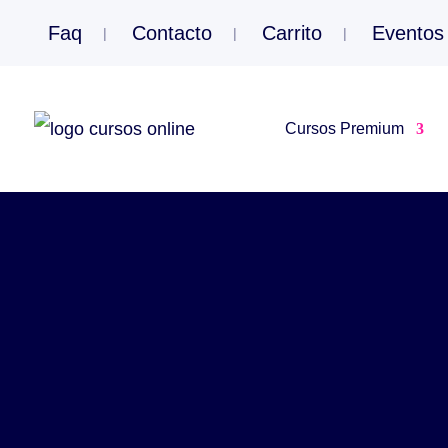
Faq
Contacto
Carrito
Eventos
Cursos Premium