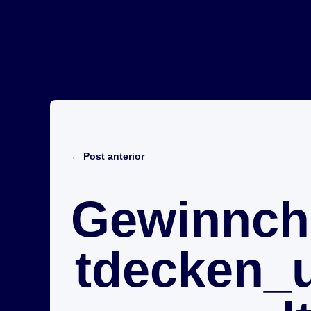
←
Post anterior
Gewinnch
tdecken_u