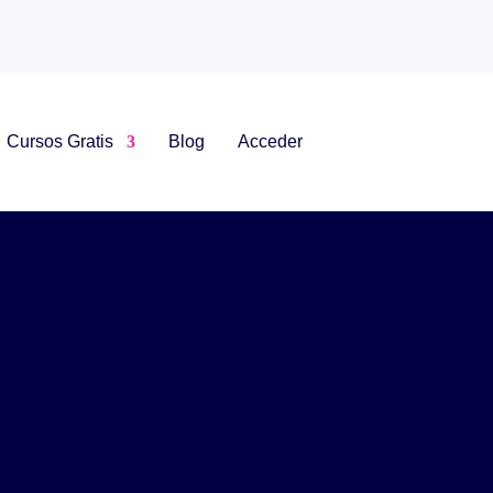
Cursos Gratis
Blog
Acceder