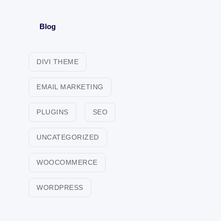
Blog
DIVI THEME
EMAIL MARKETING
PLUGINS
SEO
UNCATEGORIZED
WOOCOMMERCE
WORDPRESS