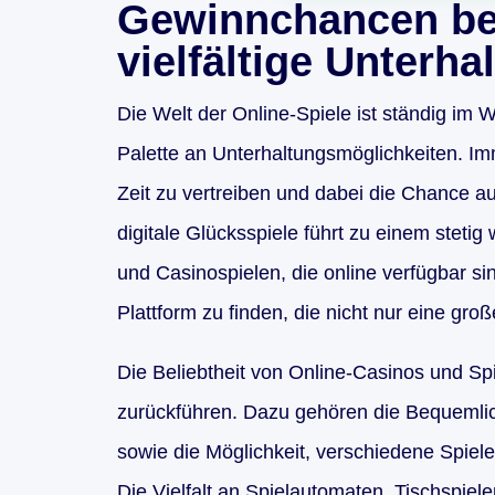
Gewinnchancen bei
vielfältige Unterh
Die Welt der Online-Spiele ist ständig im 
Palette an Unterhaltungsmöglichkeiten. I
Zeit zu vertreiben und dabei die Chance a
digitale Glücksspiele führt zu einem ste
und Casinospielen, die online verfügbar sin
Plattform zu finden, die nicht nur eine gr
Die Beliebtheit von Online-Casinos und Spi
zurückführen. Dazu gehören die Bequemlich
sowie die Möglichkeit, verschiedene Spiel
Die Vielfalt an Spielautomaten, Tischspiel