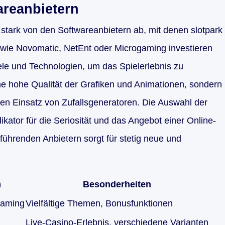
reanbietern
n stark von den Softwareanbietern ab, mit denen slotpark
wie Novomatic, NetEnt oder Microgaming investieren
iele und Technologien, um das Spielerlebnis zu
ine hohe Qualität der Grafiken und Animationen, sondern
den Einsatz von Zufallsgeneratoren. Die Auswahl der
dikator für die Seriosität und das Angebot einer Online-
 führenden Anbietern sorgt für stetig neue und
)
Besonderheiten
gaming
Vielfältige Themen, Bonusfunktionen
Live-Casino-Erlebnis, verschiedene Varianten