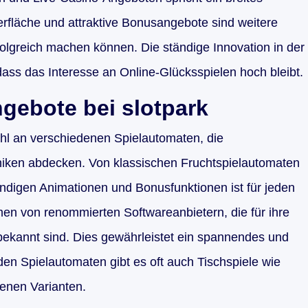
rfläche und attraktive Bonusangebote sind weitere
rfolgreich machen können. Die ständige Innovation in der
 dass das Interesse an Online-Glücksspielen hoch bleibt.
angebote bei slotpark
hl an verschiedenen Spielautomaten, die
iken abdecken. Von klassischen Fruchtspielautomaten
ndigen Animationen und Bonusfunktionen ist für jeden
n von renommierten Softwareanbietern, die für ihre
bekannt sind. Dies gewährleistet ein spannendes und
 den Spielautomaten gibt es oft auch Tischspiele wie
denen Varianten.