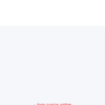
Noticias de
actualidad
Mantente informado con las
últimas actualizaciones.
Sólamente haremos una única
notificación semanal.
[fluentform id="4"]