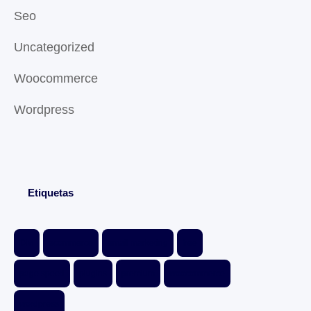
Seo
Uncategorized
Woocommerce
Wordpress
Etiquetas
Divi
ecommerce
email marketing
free
page speed
plugins
premium
woocommerce
wordpress