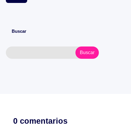
Buscar
0 comentarios