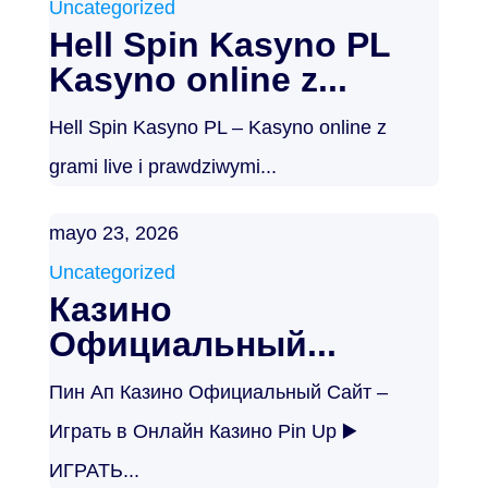
Uncategorized
Hell Spin Kasyno PL
Kasyno online z...
Hell Spin Kasyno PL – Kasyno online z
grami live i prawdziwymi...
mayo 23, 2026
Uncategorized
Казино
Официальный...
Пин Ап Казино Официальный Сайт –
Играть в Онлайн Казино Pin Up ▶️
ИГРАТЬ...