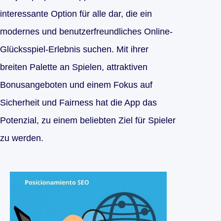
interessante Option für alle dar, die ein
modernes und benutzerfreundliches Online-
Glücksspiel-Erlebnis suchen. Mit ihrer
breiten Palette an Spielen, attraktiven
Bonusangeboten und einem Fokus auf
Sicherheit und Fairness hat die App das
Potenzial, zu einem beliebten Ziel für Spieler
zu werden.