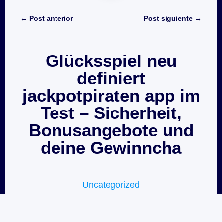
←
Post anterior
Post siguiente
→
Glücksspiel neu
definiert
jackpotpiraten app im
Test – Sicherheit,
Bonusangebote und
deine Gewinncha
Uncategorized