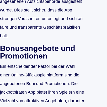
angesehenen Aufsichtsbehörde ausgestellt
wurde. Dies stellt sicher, dass die App
strengen Vorschriften unterliegt und sich an
faire und transparente Geschäftspraktiken
hält.
Bonusangebote und
Promotionen
Ein entscheidender Faktor bei der Wahl
einer Online-Glücksspielplattform sind die
angebotenen Boni und Promotionen. Die
jackpotpiraten App bietet ihren Spielern eine
Vielzahl von attraktiven Angeboten, darunter