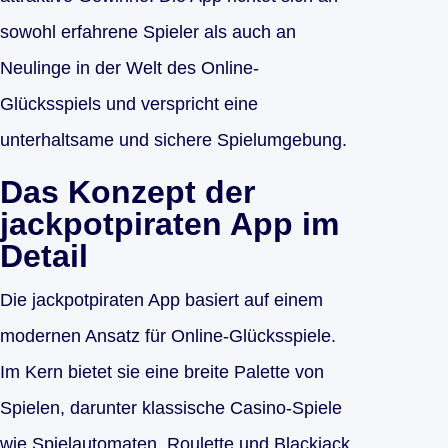
sowohl erfahrene Spieler als auch an
Neulinge in der Welt des Online-
Glücksspiels und verspricht eine
unterhaltsame und sichere Spielumgebung.
Das Konzept der
jackpotpiraten App im
Detail
Die jackpotpiraten App basiert auf einem
modernen Ansatz für Online-Glücksspiele.
Im Kern bietet sie eine breite Palette von
Spielen, darunter klassische Casino-Spiele
wie Spielautomaten, Roulette und Blackjack.