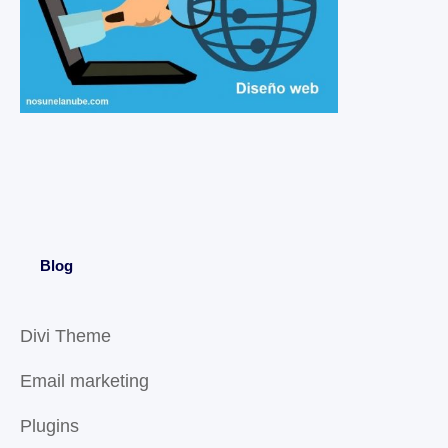
Blog
Divi Theme
Email marketing
Plugins