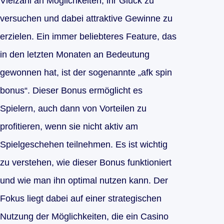
Vielzahl an Möglichkeiten, ihr Glück zu
versuchen und dabei attraktive Gewinne zu
erzielen. Ein immer beliebteres Feature, das
in den letzten Monaten an Bedeutung
gewonnen hat, ist der sogenannte „afk spin
bonus“. Dieser Bonus ermöglicht es
Spielern, auch dann von Vorteilen zu
profitieren, wenn sie nicht aktiv am
Spielgeschehen teilnehmen. Es ist wichtig
zu verstehen, wie dieser Bonus funktioniert
und wie man ihn optimal nutzen kann. Der
Fokus liegt dabei auf einer strategischen
Nutzung der Möglichkeiten, die ein Casino