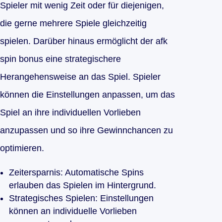
Spieler mit wenig Zeit oder für diejenigen,
die gerne mehrere Spiele gleichzeitig
spielen. Darüber hinaus ermöglicht der afk
spin bonus eine strategischere
Herangehensweise an das Spiel. Spieler
können die Einstellungen anpassen, um das
Spiel an ihre individuellen Vorlieben
anzupassen und so ihre Gewinnchancen zu
optimieren.
Zeitersparnis: Automatische Spins
erlauben das Spielen im Hintergrund.
Strategisches Spielen: Einstellungen
können an individuelle Vorlieben