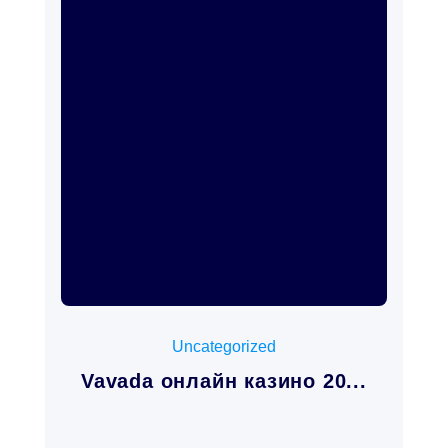
mayo 26, 2026
Uncategorized
Vavada онлайн казино 20...