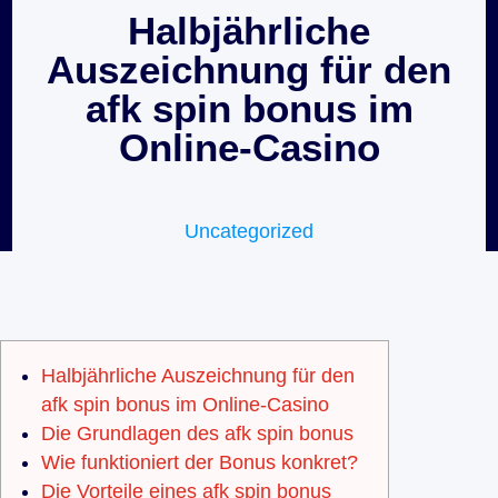
Halbjährliche
Auszeichnung für den
afk spin bonus im
Online-Casino
Uncategorized
Halbjährliche Auszeichnung für den
afk spin bonus im Online-Casino
Die Grundlagen des afk spin bonus
Wie funktioniert der Bonus konkret?
Die Vorteile eines afk spin bonus