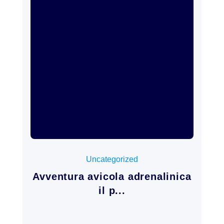
mayo 4, 2026
Uncategorized
Avventura avicola adrenalinica
il p...