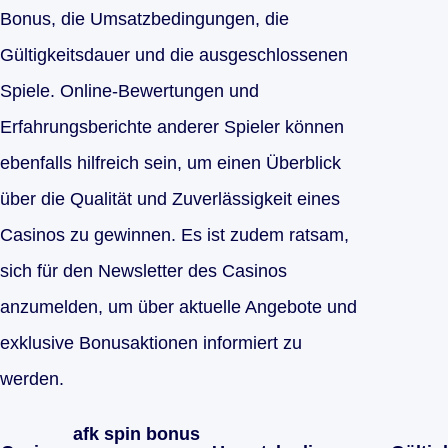
Bonus, die Umsatzbedingungen, die
Gültigkeitsdauer und die ausgeschlossenen
Spiele. Online-Bewertungen und
Erfahrungsberichte anderer Spieler können
ebenfalls hilfreich sein, um einen Überblick
über die Qualität und Zuverlässigkeit eines
Casinos zu gewinnen. Es ist zudem ratsam,
sich für den Newsletter des Casinos
anzumelden, um über aktuelle Angebote und
exklusive Bonusaktionen informiert zu
werden.
afk spin bonus