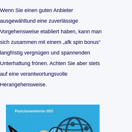
Wenn Sie einen guten Anbieter
ausgewähltund eine zuverlässige
Vorgehensweise etabliert haben, kann man
sich zusammen mit einem „afk spin bonus“
langfristig vergnügen und spannenden
Unterhaltung frönen. Achten Sie aber stets
auf eine verantwortungsvolle
Herangehensweise.