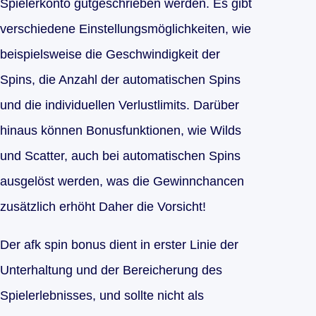
Spielerkonto gutgeschrieben werden. Es gibt
verschiedene Einstellungsmöglichkeiten, wie
beispielsweise die Geschwindigkeit der
Spins, die Anzahl der automatischen Spins
und die individuellen Verlustlimits. Darüber
hinaus können Bonusfunktionen, wie Wilds
und Scatter, auch bei automatischen Spins
ausgelöst werden, was die Gewinnchancen
zusätzlich erhöht Daher die Vorsicht!
Der afk spin bonus dient in erster Linie der
Unterhaltung und der Bereicherung des
Spielerlebnisses, und sollte nicht als