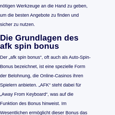
nötigen Werkzeuge an die Hand zu geben,
um die besten Angebote zu finden und
sicher zu nutzen.
Die Grundlagen des
afk spin bonus
Der „afk spin bonus“, oft auch als Auto-Spin-
Bonus bezeichnet, ist eine spezielle Form
der Belohnung, die Online-Casinos ihren
Spielern anbieten. „AFK“ steht dabei für
„Away From Keyboard“, was auf die
Funktion des Bonus hinweist. Im
Wesentlichen ermöglicht dieser Bonus das