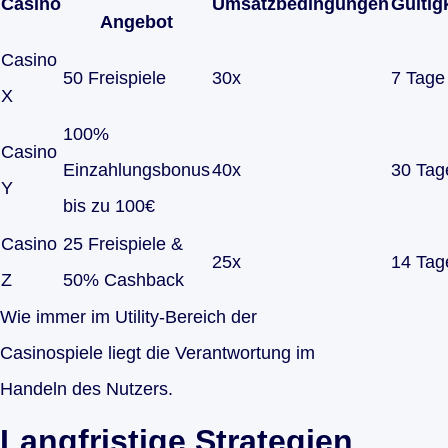
Casino
Umsatzbedingungen
Gültig
Angebot
Casino
50 Freispiele
30x
7 Tage
X
100%
Casino
Einzahlungsbonus
40x
30 Tag
Y
bis zu 100€
Casino
25 Freispiele &
25x
14 Tag
Z
50% Cashback
Wie immer im Utility-Bereich der
Casinospiele liegt die Verantwortung im
Handeln des Nutzers.
Langfristige Strategien