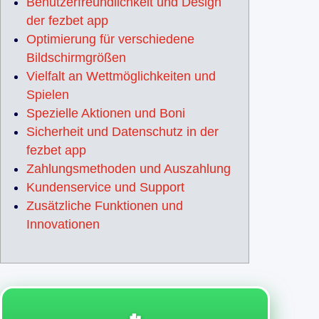
Benutzerfreundlichkeit und Design
der fezbet app
Optimierung für verschiedene
Bildschirmgrößen
Vielfalt an Wettmöglichkeiten und
Spielen
Spezielle Aktionen und Boni
Sicherheit und Datenschutz in der
fezbet app
Zahlungsmethoden und Auszahlung
Kundenservice und Support
Zusätzliche Funktionen und
Innovationen