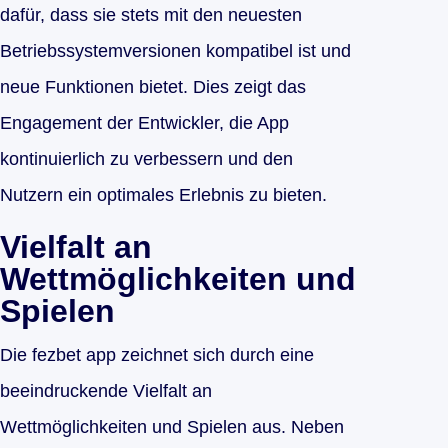
dafür, dass sie stets mit den neuesten
Betriebssystemversionen kompatibel ist und
neue Funktionen bietet. Dies zeigt das
Engagement der Entwickler, die App
kontinuierlich zu verbessern und den
Nutzern ein optimales Erlebnis zu bieten.
Vielfalt an
Wettmöglichkeiten und
Spielen
Die fezbet app zeichnet sich durch eine
beeindruckende Vielfalt an
Wettmöglichkeiten und Spielen aus. Neben