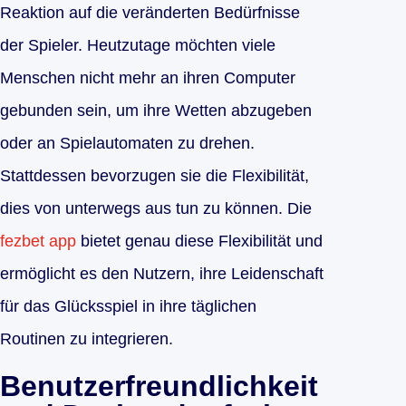
Reaktion auf die veränderten Bedürfnisse
der Spieler. Heutzutage möchten viele
Menschen nicht mehr an ihren Computer
gebunden sein, um ihre Wetten abzugeben
oder an Spielautomaten zu drehen.
Stattdessen bevorzugen sie die Flexibilität,
dies von unterwegs aus tun zu können. Die
fezbet app
bietet genau diese Flexibilität und
ermöglicht es den Nutzern, ihre Leidenschaft
für das Glücksspiel in ihre täglichen
Routinen zu integrieren.
Benutzerfreundlichkeit