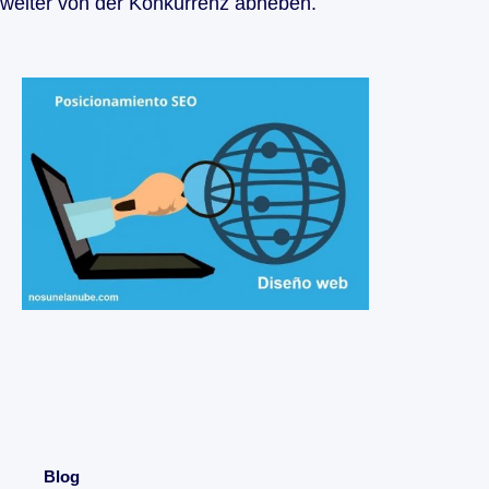
weiter von der Konkurrenz abheben.
Blog