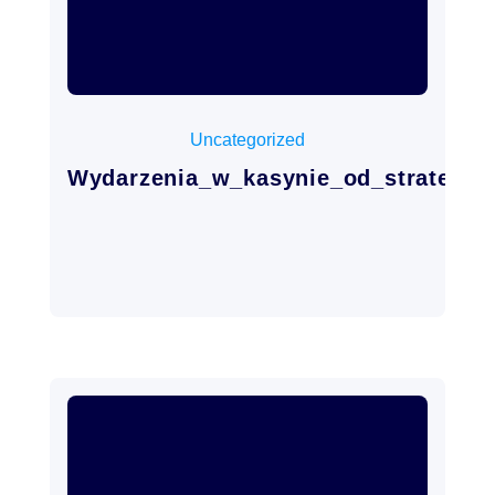
junio 27, 2026
Uncategorized
Wydarzenia_w_kasynie_od_strategii_g