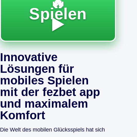
🔥
Spielen
▶️
Innovative
Lösungen für
mobiles Spielen
mit der fezbet app
und maximalem
Komfort
Die Welt des mobilen Glücksspiels hat sich