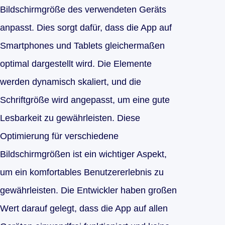
Bildschirmgröße des verwendeten Geräts
anpasst. Dies sorgt dafür, dass die App auf
Smartphones und Tablets gleichermaßen
optimal dargestellt wird. Die Elemente
werden dynamisch skaliert, und die
Schriftgröße wird angepasst, um eine gute
Lesbarkeit zu gewährleisten. Diese
Optimierung für verschiedene
Bildschirmgrößen ist ein wichtiger Aspekt,
um ein komfortables Benutzererlebnis zu
gewährleisten. Die Entwickler haben großen
Wert darauf gelegt, dass die App auf allen