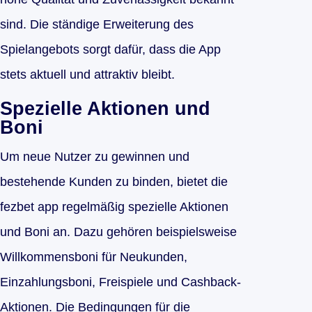
sind. Die ständige Erweiterung des
Spielangebots sorgt dafür, dass die App
stets aktuell und attraktiv bleibt.
Spezielle Aktionen und
Boni
Um neue Nutzer zu gewinnen und
bestehende Kunden zu binden, bietet die
fezbet app regelmäßig spezielle Aktionen
und Boni an. Dazu gehören beispielsweise
Willkommensboni für Neukunden,
Einzahlungsboni, Freispiele und Cashback-
Aktionen. Die Bedingungen für die