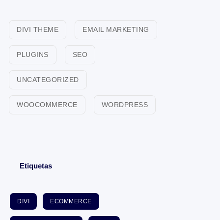
DIVI THEME
EMAIL MARKETING
PLUGINS
SEO
UNCATEGORIZED
WOOCOMMERCE
WORDPRESS
Etiquetas
DIVI
ECOMMERCE