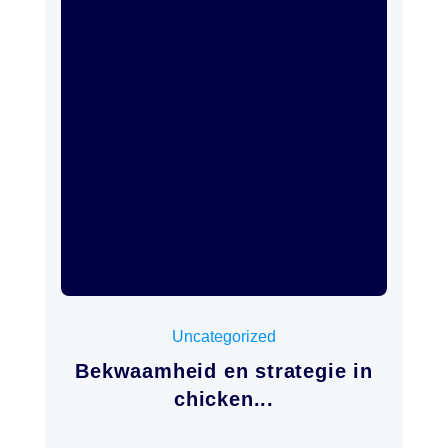
mayo 21, 2026
Uncategorized
Bekwaamheid en strategie in
chicken...