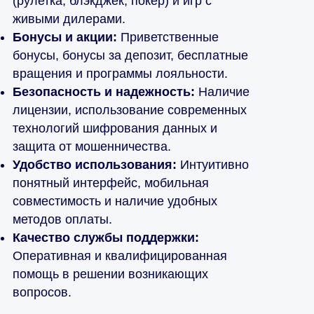
(рулетка, блэкджек, покер) и игр с
живыми дилерами.
Бонусы и акции:
Приветственные
бонусы, бонусы за депозит, бесплатные
вращения и программы лояльности.
Безопасность и надежность:
Наличие
лицензии, использование современных
технологий шифрования данных и
защита от мошенничества.
Удобство использования:
Интуитивно
понятный интерфейс, мобильная
совместимость и наличие удобных
методов оплаты.
Качество службы поддержки:
Оперативная и квалифицированная
помощь в решении возникающих
вопросов.