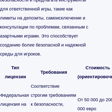
безопасности и предлагать инструменты
для ответственной игры, такие как
лимиты на депозиты, самоисключение и
консультации по проблемам, связанным с
азартными играми. Это способствует
созданию более безопасной и надежной
среды для игроков.
Тип
Стоимость
Требования
лицензии
(ориентировоч
Соответствие
Федеральная
строгим требованиям
От 50 000 до 20
лицензия на
к безопасности,
000 евро