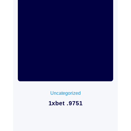
abril 28, 2026
Uncategorized
1xbet .9751