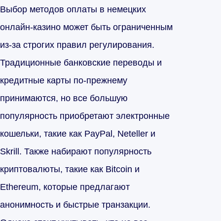
Выбор методов оплаты в немецких
онлайн-казино может быть ограниченным
из-за строгих правил регулирования.
Традиционные банковские переводы и
кредитные карты по-прежнему
принимаются, но все большую
популярность приобретают электронные
кошельки, такие как PayPal, Neteller и
Skrill. Также набирают популярность
криптовалюты, такие как Bitcoin и
Ethereum, которые предлагают
анонимность и быстрые транзакции.