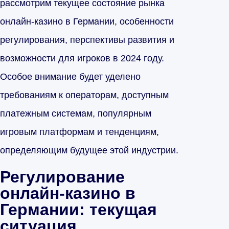
рассмотрим текущее состояние рынка
онлайн-казино в Германии, особенности
регулирования, перспективы развития и
возможности для игроков в 2024 году.
Особое внимание будет уделено
требованиям к операторам, доступным
платежным системам, популярным
игровым платформам и тенденциям,
определяющим будущее этой индустрии.
Регулирование
онлайн-казино в
Германии: текущая
ситуация