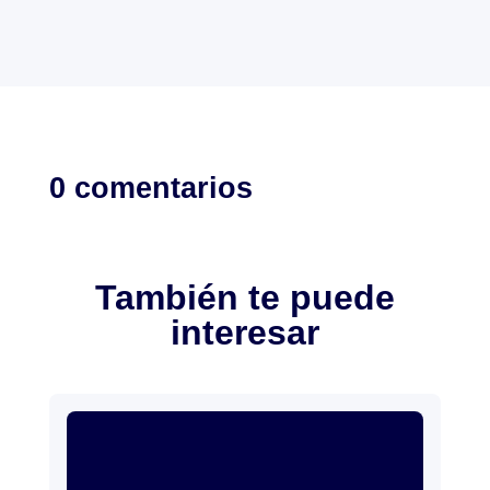
0 comentarios
También te puede
interesar