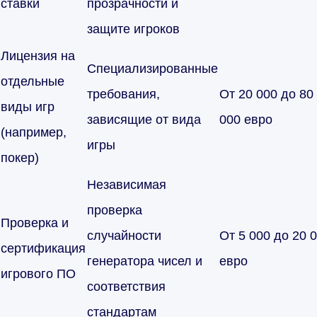
ставки
прозрачности и
защите игроков
Лицензия на
Специализированные
отдельные
требования,
От 20 000 до 80
виды игр
зависящие от вида
000 евро
(например,
игры
покер)
Независимая
проверка
Проверка и
случайности
От 5 000 до 20 
сертификация
генератора чисел и
евро
игрового ПО
соответствия
стандартам