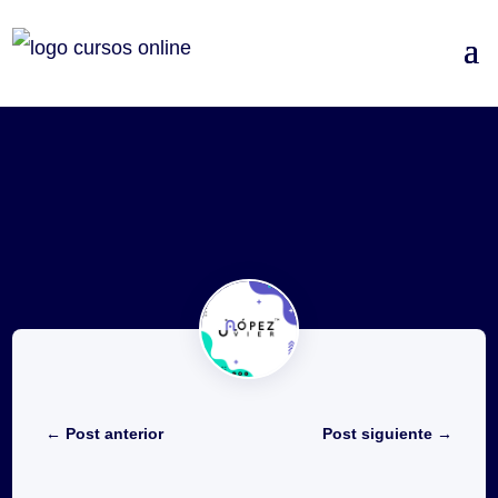
←
Post anterior
Post siguiente
→