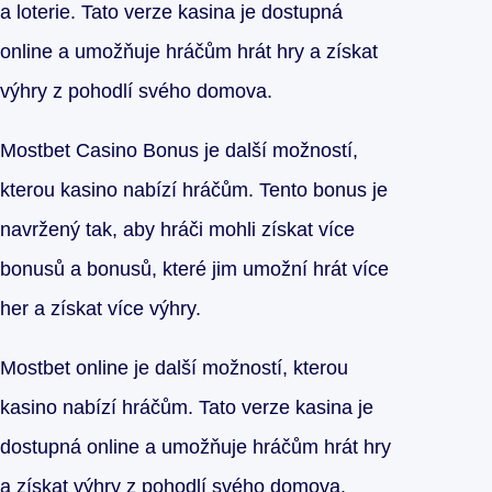
a loterie. Tato verze kasina je dostupná
online a umožňuje hráčům hrát hry a získat
výhry z pohodlí svého domova.
Mostbet Casino Bonus je další možností,
kterou kasino nabízí hráčům. Tento bonus je
navržený tak, aby hráči mohli získat více
bonusů a bonusů, které jim umožní hrát více
her a získat více výhry.
Mostbet online je další možností, kterou
kasino nabízí hráčům. Tato verze kasina je
dostupná online a umožňuje hráčům hrát hry
a získat výhry z pohodlí svého domova.