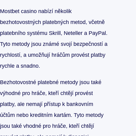
Mostbet casino nabízí několik
bezhotovostných platebných metod, včetně
platebního systému Skrill, Neteller a PayPal.
Tyto metody jsou známé svojí bezpečností a
rychlostí, a umožňují hráčům provést platby
rychle a snadno.
Bezhotovostné platebné metody jsou také
výhodné pro hráče, kteří chtějí provést
platby, ale nemají přístup k bankovním
účtům nebo kreditním kartám. Tyto metody
jsou také vhodné pro hráče, kteří chtějí