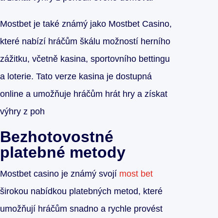
Mostbet je také známý jako Mostbet Casino,
které nabízí hráčům škálu možností herního
zážitku, včetně kasina, sportovního bettingu
a loterie. Tato verze kasina je dostupná
online a umožňuje hráčům hrát hry a získat
výhry z poh
Bezhotovostné
platebné metody
Mostbet casino je známý svojí
most bet
širokou nabídkou platebných metod, které
umožňují hráčům snadno a rychle provést