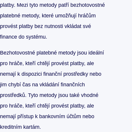
platby. Mezi tyto metody patří bezhotovostné
platebné metody, které umožňují hráčům
provést platby bez nutnosti vkládat své
finance do systému.
Bezhotovostné platebné metody jsou ideální
pro hráče, kteří chtějí provést platby, ale
nemají k dispozici finanční prostředky nebo
jim chybí čas na vkládání finančních
prostředků. Tyto metody jsou také vhodné
pro hráče, kteří chtějí provést platby, ale
nemají přístup k bankovním účtům nebo
kreditním kartám.