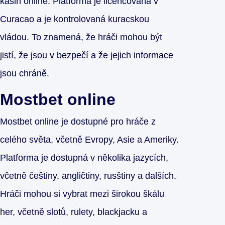
kasin online. Platforma je licencována v
Curacao a je kontrolovaná kuracskou
vládou. To znamená, že hráči mohou být
jistí, že jsou v bezpečí a že jejich informace
jsou chráně.
Mostbet online
Mostbet online je dostupné pro hráče z
celého světa, včetně Evropy, Asie a Ameriky.
Platforma je dostupná v několika jazycích,
včetně češtiny, angličtiny, rusštiny a dalších.
Hráči mohou si vybrat mezi širokou škálu
her, včetně slotů, rulety, blackjacku a