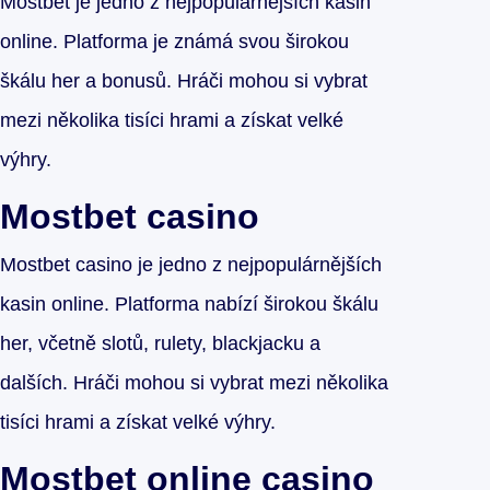
Mostbet je jedno z nejpopulárnějších kasin
online. Platforma je známá svou širokou
škálu her a bonusů. Hráči mohou si vybrat
mezi několika tisíci hrami a získat velké
výhry.
Mostbet casino
Mostbet casino je jedno z nejpopulárnějších
kasin online. Platforma nabízí širokou škálu
her, včetně slotů, rulety, blackjacku a
dalších. Hráči mohou si vybrat mezi několika
tisíci hrami a získat velké výhry.
Mostbet online casino