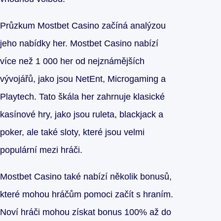
Průzkum Mostbet Casino začíná analýzou
jeho nabídky her. Mostbet Casino nabízí
více než 1 000 her od nejznámějších
vývojářů, jako jsou NetEnt, Microgaming a
Playtech. Tato škála her zahrnuje klasické
kasínové hry, jako jsou ruleta, blackjack a
poker, ale také sloty, které jsou velmi
populární mezi hráči.
Mostbet Casino také nabízí několik bonusů,
které mohou hráčům pomoci začít s hraním.
Noví hráči mohou získat bonus 100% až do