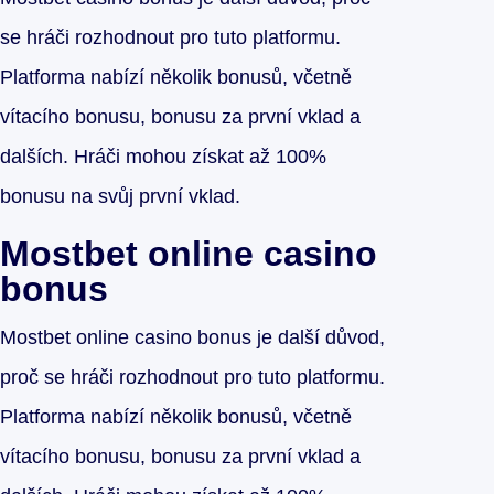
se hráči rozhodnout pro tuto platformu.
Platforma nabízí několik bonusů, včetně
vítacího bonusu, bonusu za první vklad a
dalších. Hráči mohou získat až 100%
bonusu na svůj první vklad.
Mostbet online casino
bonus
Mostbet online casino bonus je další důvod,
proč se hráči rozhodnout pro tuto platformu.
Platforma nabízí několik bonusů, včetně
vítacího bonusu, bonusu za první vklad a