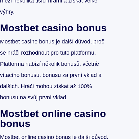
mezi několika tisíci hrami a získat velké
výhry.
Mostbet casino bonus
Mostbet casino bonus je další důvod, proč
se hráči rozhodnout pro tuto platformu.
Platforma nabízí několik bonusů, včetně
vítacího bonusu, bonusu za první vklad a
dalších. Hráči mohou získat až 100%
bonusu na svůj první vklad.
Mostbet online casino
bonus
Mostbet online casino bonus je další důvod,