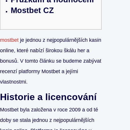
Mostbet CZ
mostbet
je jednou z nejpopulárnějších kasin
online, které nabízí širokou škálu her a
bonusů. V tomto článku se budeme zabývat
recenzí platformy Mostbet a jejími
vlastnostmi.
Historie a licencování
Mostbet byla založena v roce 2009 a od té
doby se stala jednou z nejpopulárnějších