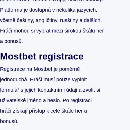
Platforma je dostupná v několika jazycích,
včetně češtiny, angličtiny, rusštiny a dalších.
Hráči mohou si vybrat mezi širokou škálu her
a bonusů.
Mostbet registrace
Registrace na Mostbet je poměrně
jednoduchá. Hráči musí pouze vyplnit
formulář s jejich kontaktními údaji a zvolit si
uživatelské jméno a heslo. Po registraci
hráči získají přístup k celé škále her a
bonusů.