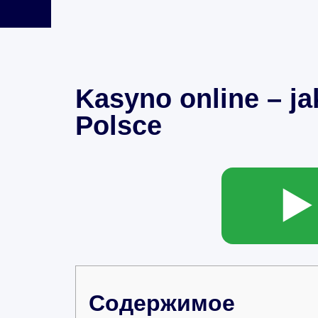
Kasyno online – ja
Polsce
▶
Содержимое