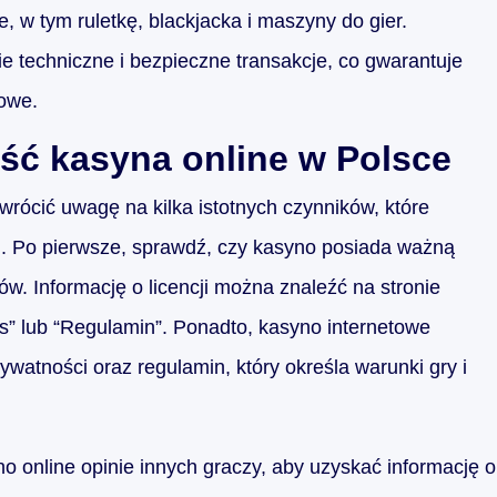
, w tym ruletkę, blackjacka i maszyny do gier.
e techniczne i bezpieczne transakcje, co gwarantuje
owe.
ść kasyna online w Polsce
wrócić uwagę na kilka istotnych czynników, które
i. Po pierwsze, sprawdź, czy kasyno posiada ważną
w. Informację o licencji można znaleźć na stronie
as” lub “Regulamin”. Ponadto, kasyno internetowe
rywatności oraz regulamin, który określa warunki gry i
yno online opinie innych graczy, aby uzyskać informację o