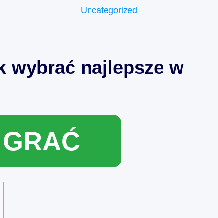
Uncategorized
k wybrać najlepsze w
️ GRAĆ