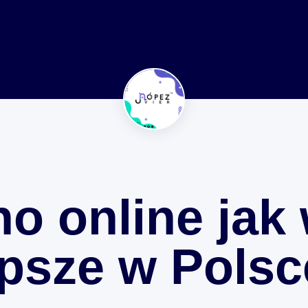
o online jak
epsze w Polsc