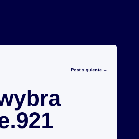
Post siguiente
→
 wybra
e.921