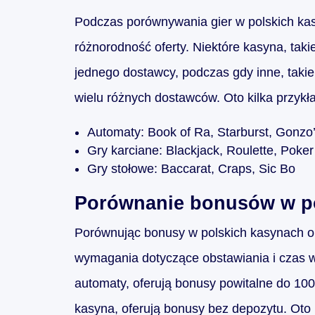
Podczas porównywania gier w polskich kas
różnorodność oferty. Niektóre kasyna, takie
jednego dostawcy, podczas gdy inne, takie 
wielu różnych dostawców. Oto kilka przyk
Automaty: Book of Ra, Starburst, Gonzo
Gry karciane: Blackjack, Roulette, Poker
Gry stołowe: Baccarat, Craps, Sic Bo
Porównanie bonusów w po
Porównując bonusy w polskich kasynach o
wymagania dotyczące obstawiania i czas wa
automaty, oferują bonusy powitalne do 100
kasyna, oferują bonusy bez depozytu. Oto