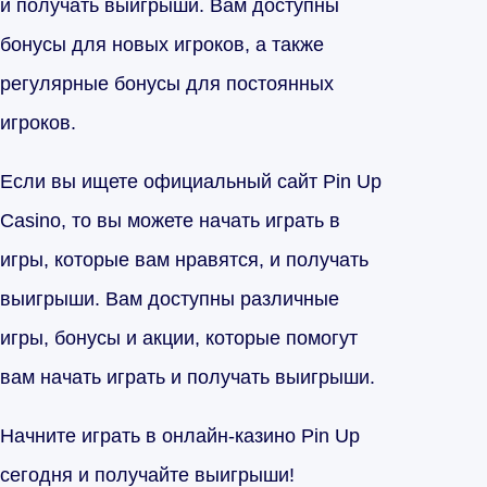
и получать выигрыши. Вам доступны
бонусы для новых игроков, а также
регулярные бонусы для постоянных
игроков.
Если вы ищете официальный сайт Pin Up
Casino, то вы можете начать играть в
игры, которые вам нравятся, и получать
выигрыши. Вам доступны различные
игры, бонусы и акции, которые помогут
вам начать играть и получать выигрыши.
Начните играть в онлайн-казино Pin Up
сегодня и получайте выигрыши!