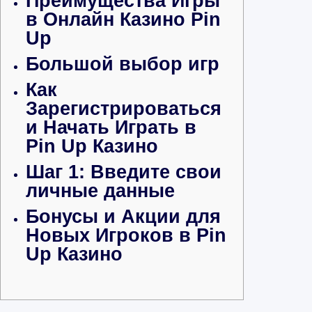
Преимущества Игры
в Онлайн Казино Pin
Up
Большой выбор игр
Как
Зарегистрироваться
и Начать Играть в
Pin Up Казино
Шаг 1: Введите свои
личные данные
Бонусы и Акции для
Новых Игроков в Pin
Up Казино