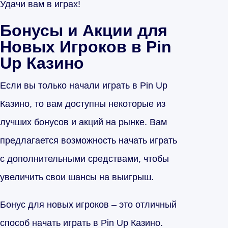
Удачи вам в играх!
Бонусы и Акции для
Новых Игроков в Pin
Up Казино
Если вы только начали играть в Pin Up
Казино, то вам доступны некоторые из
лучших бонусов и акций на рынке. Вам
предлагается возможность начать играть
с дополнительными средствами, чтобы
увеличить свои шансы на выигрыш.
Бонус для новых игроков – это отличный
способ начать играть в Pin Up Казино.