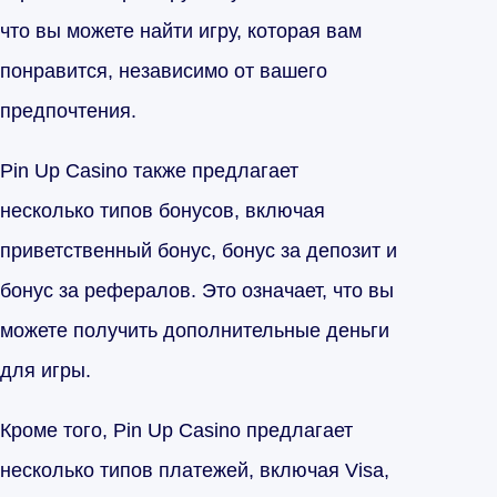
что вы можете найти игру, которая вам
понравится, независимо от вашего
предпочтения.
Pin Up Casino также предлагает
несколько типов бонусов, включая
приветственный бонус, бонус за депозит и
бонус за рефералов. Это означает, что вы
можете получить дополнительные деньги
для игры.
Кроме того, Pin Up Casino предлагает
несколько типов платежей, включая Visa,