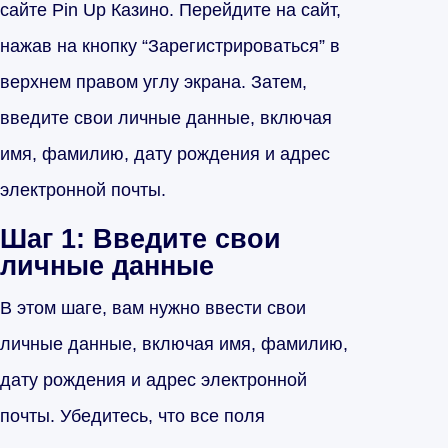
сайте Pin Up Казино. Перейдите на сайт,
нажав на кнопку “Зарегистрироваться” в
верхнем правом углу экрана. Затем,
введите свои личные данные, включая
имя, фамилию, дату рождения и адрес
электронной почты.
Шаг 1: Введите свои
личные данные
В этом шаге, вам нужно ввести свои
личные данные, включая имя, фамилию,
дату рождения и адрес электронной
почты. Убедитесь, что все поля