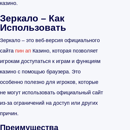
казино.
Зеркало – Как
Использовать
Зеркало – это веб-версия официального
сайта
пин ап
Казино, которая позволяет
игрокам доступаться к играм и функциям
казино с помощью браузера. Это
особенно полезно для игроков, которые
не могут использовать официальный сайт
из-за ограничений на доступ или других
причин.
Преимущества