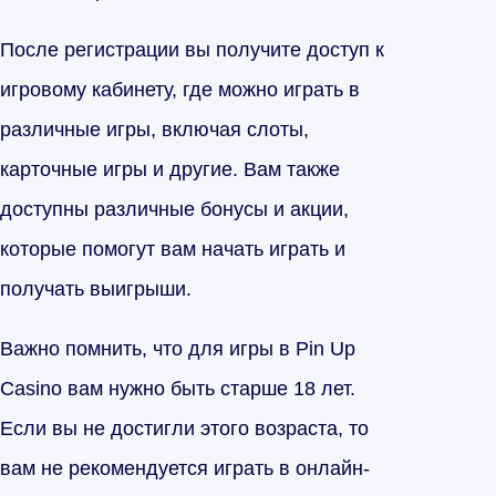
После регистрации вы получите доступ к
игровому кабинету, где можно играть в
различные игры, включая слоты,
карточные игры и другие. Вам также
доступны различные бонусы и акции,
которые помогут вам начать играть и
получать выигрыши.
Важно помнить, что для игры в Pin Up
Casino вам нужно быть старше 18 лет.
Если вы не достигли этого возраста, то
вам не рекомендуется играть в онлайн-