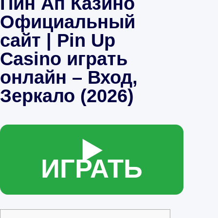
Пин Ап Казино
Официальный
сайт | Pin Up
Casino играть
онлайн – Вход,
Зеркало (2026)
▶️
ИГРАТЬ