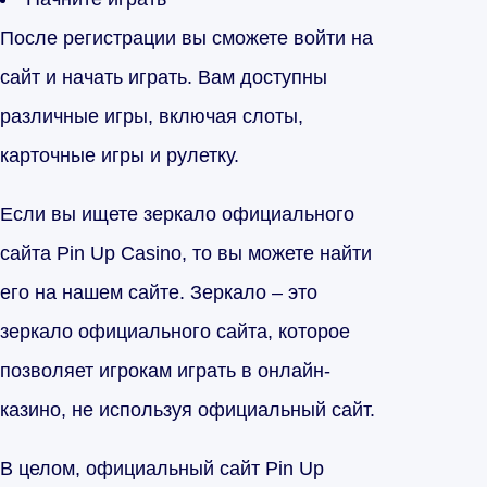
После регистрации вы сможете войти на
сайт и начать играть. Вам доступны
различные игры, включая слоты,
карточные игры и рулетку.
Если вы ищете зеркало официального
сайта Pin Up Casino, то вы можете найти
его на нашем сайте. Зеркало – это
зеркало официального сайта, которое
позволяет игрокам играть в онлайн-
казино, не используя официальный сайт.
В целом, официальный сайт Pin Up