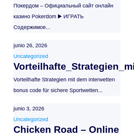
Покердом – Официальный сайт онлайн
казино Pokerdom ▶️ ИГРАТЬ
Содержимое...
junio 26, 2026
Uncategorized
Vorteilhafte_Strategien_mi
Vorteilhafte Strategien mit dem interwetten
bonus code für sichere Sportwetten...
junio 3, 2026
Uncategorized
Chicken Road – Online