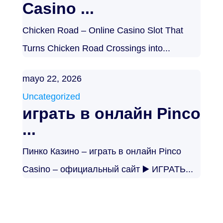
Casino ...
Chicken Road – Online Casino Slot That
Turns Chicken Road Crossings into...
mayo 22, 2026
Uncategorized
играть в онлайн Pinco
...
Пинко Казино – играть в онлайн Pinco
Casino – официальный сайт ▶️ ИГРАТЬ...