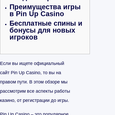
Преимущества игры
в Pin Up Casino
Бесплатные спины и
бонусы для новых
игроков
Если вы ищете официальный
сайт Pin Up Casino, то вы на
правом пути. В этом обзоре мы
рассмотрим все аспекты работы
казино, от регистрации до игры.
Pin Up Casino – это популярное