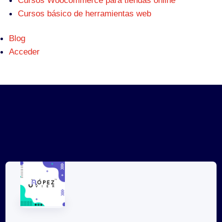
Cursos Woocommerce para tiendas online
Cursos básico de herramientas web
Blog
Acceder