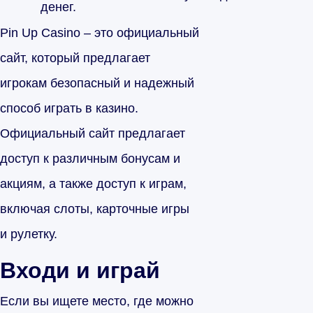
денег.
Pin Up Casino – это официальный
сайт, который предлагает
игрокам безопасный и надежный
способ играть в казино.
Официальный сайт предлагает
доступ к различным бонусам и
акциям, а также доступ к играм,
включая слоты, карточные игры
и рулетку.
Входи и играй
Если вы ищете место, где можно