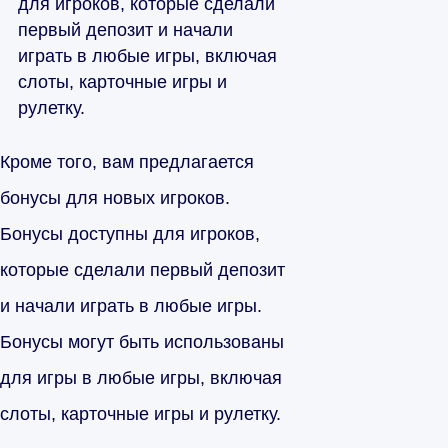
для игроков, которые сделали
первый депозит и начали
играть в любые игры, включая
слоты, карточные игры и
рулетку.
Кроме того, вам предлагается
бонусы для новых игроков.
Бонусы доступны для игроков,
которые сделали первый депозит
и начали играть в любые игры.
Бонусы могут быть использованы
для игры в любые игры, включая
слоты, карточные игры и рулетку.