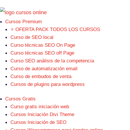
Cursos Premium
⭐ OFERTA PACK TODOS LOS CURSOS
Curso de SEO local
Curso técnicas SEO On Page
Curso técnicas SEO off Page
Curso SEO análisis de la competencia
Curso de automatización email
Curso de embudos de venta
Cursos de plugins para wordpress
Cursos Gratis
Curso gratis iniciación web
Cursos Iniciación Divi Theme
Cursos Iniciación de SEO