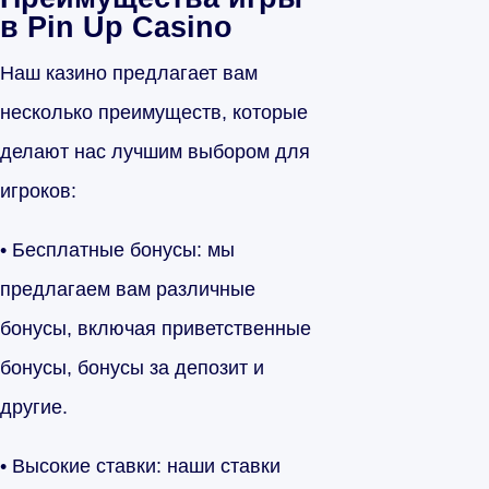
в Pin Up Casino
Наш казино предлагает вам
несколько преимуществ, которые
делают нас лучшим выбором для
игроков:
• Бесплатные бонусы: мы
предлагаем вам различные
бонусы, включая приветственные
бонусы, бонусы за депозит и
другие.
• Высокие ставки: наши ставки