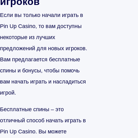
игроков
Если вы только начали играть в
Pin Up Casino, то вам доступны
некоторые из лучших
предложений для новых игроков.
Вам предлагается бесплатные
спины и бонусы, чтобы помочь
вам начать играть и насладиться
игрой.
Бесплатные спины – это
отличный способ начать играть в
Pin Up Casino. Вы можете