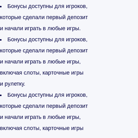
Бонусы доступны для игроков,
которые сделали первый депозит
и начали играть в любые игры.
Бонусы доступны для игроков,
которые сделали первый депозит
и начали играть в любые игры,
включая слоты, карточные игры
и рулетку.
Бонусы доступны для игроков,
которые сделали первый депозит
и начали играть в любые игры,
включая слоты, карточные игры