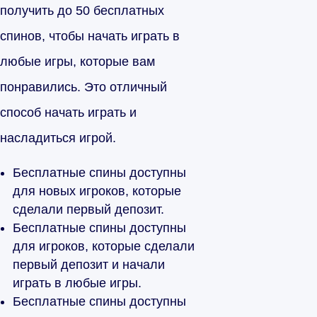
получить до 50 бесплатных
спинов, чтобы начать играть в
любые игры, которые вам
понравились. Это отличный
способ начать играть и
насладиться игрой.
Бесплатные спины доступны
для новых игроков, которые
сделали первый депозит.
Бесплатные спины доступны
для игроков, которые сделали
первый депозит и начали
играть в любые игры.
Бесплатные спины доступны