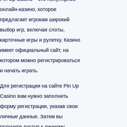
онлайн-казино, которое
предлагает игрокам широкий
выбор игр, включая слоты,
карточные игры и рулетку. Казино
имеет официальный сайт, на
котором можно регистрироваться
и начать играть.
Для регистрации на сайте Pin Up
Casino вам нужно заполнить
форму регистрации, указав свои
личные данные. Затем вы
получите доступ к личному