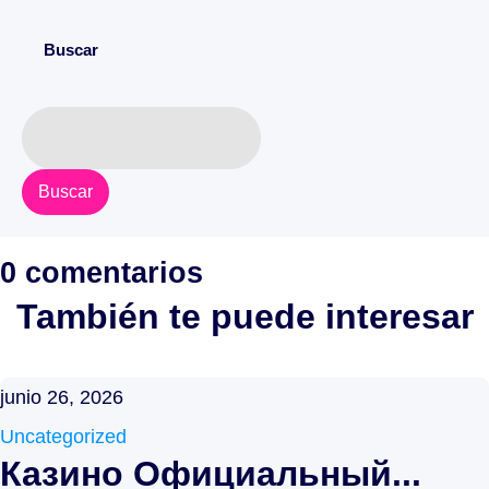
Buscar
Buscar:
0 comentarios
También te puede interesar
junio 26, 2026
Uncategorized
Казино Официальный...