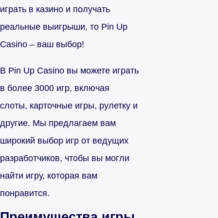
играть в казино и получать
реальные выигрыши, то Pin Up
Casino – ваш выбор!
В Pin Up Casino вы можете играть
в более 3000 игр, включая
слоты, карточные игры, рулетку и
другие. Мы предлагаем вам
широкий выбор игр от ведущих
разработчиков, чтобы вы могли
найти игру, которая вам
понравится.
Преимущества игры