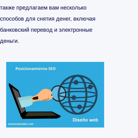
также предлагаем вам несколько
способов для снятия денег, включая
банковский перевод и электронные
деньги.