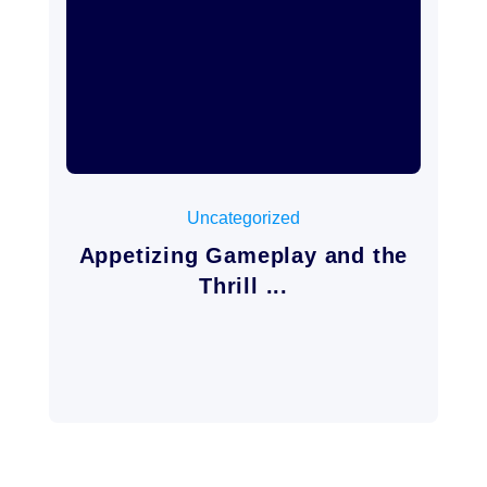
mayo 21, 2026
Uncategorized
Appetizing Gameplay and the
Thrill ...