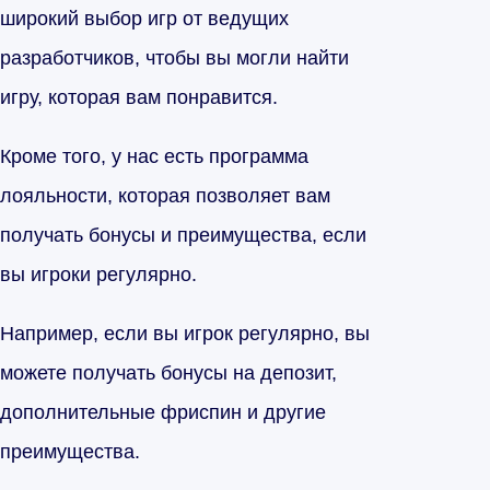
широкий выбор игр от ведущих
разработчиков, чтобы вы могли найти
игру, которая вам понравится.
Кроме того, у нас есть программа
лояльности, которая позволяет вам
получать бонусы и преимущества, если
вы игроки регулярно.
Например, если вы игрок регулярно, вы
можете получать бонусы на депозит,
дополнительные фриспин и другие
преимущества.