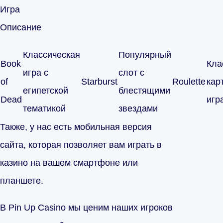
Игра
Описание
Классическая
Популярный
Book
Кла
игра с
слот с
of
Starburst
Roulette
кар
египетской
блестящими
Dead
игр
тематикой
звездами
Также, у нас есть мобильная версия
сайта, которая позволяет вам играть в
казино на вашем смартфоне или
планшете.
В Pin Up Casino мы ценим наших игроков