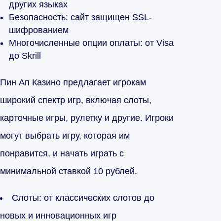
других языках
Безопасность: сайт защищен SSL-
шифрованием
Многочисленные опции оплаты: от Visa
до Skrill
Пин Ап Казино предлагает игрокам
широкий спектр игр, включая слоты,
карточные игры, рулетку и другие. Игроки
могут выбрать игру, которая им
понравится, и начать играть с
минимальной ставкой 10 рублей.
Слоты: от классических слотов до
новых и инновационных игр