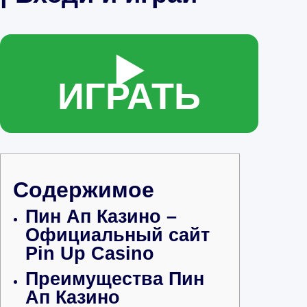
▶️
ИГРАТЬ
Содержимое
Пин Ап Казино –
Официальный сайт
Pin Up Casino
Преимущества Пин
Ап Казино