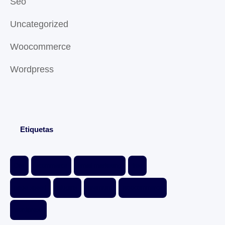
Seo
Uncategorized
Woocommerce
Wordpress
Etiquetas
Divi
ecommerce
email marketing
free
page speed
plugins
premium
woocommerce
wordpress