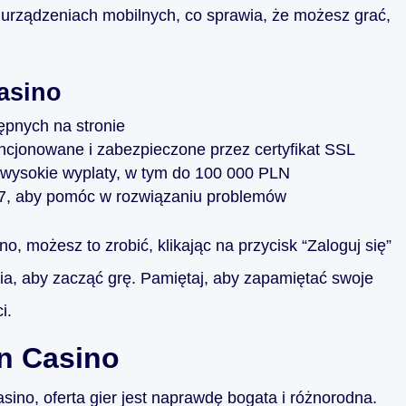
 urządzeniach mobilnych, co sprawia, że możesz grać,
asino
tępnych na stronie
ncjonowane i zabezpieczone przez certyfikat SSL
 wysokie wyplaty, w tym do 100 000 PLN
/7, aby pomóc w rozwiązaniu problemów
, możesz to zrobić, klikając na przycisk “Zaloguj się”
a, aby zacząć grę. Pamiętaj, aby zapamiętać swoje
i.
n Casino
sino, oferta gier jest naprawdę bogata i różnorodna.