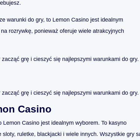
ebujesz.
sze warunki do gry, to Lemon Casino jest idealnym
na rozrywkę, ponieważ oferuje wiele atrakcyjnych
zacząć grę i cieszyć się najlepszymi warunkami do gry.
zacząć grę i cieszyć się najlepszymi warunkami do gry.
mon Casino
 to Lemon Casino jest idealnym wyborem. To kasyno
sloty, ruletke, blackjacki i wiele innych. Wszystkie gry s