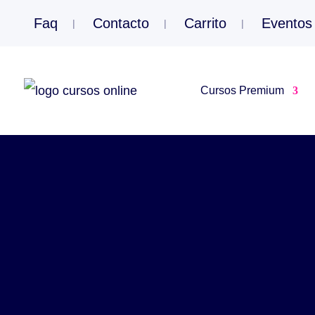
Faq
Contacto
Carrito
Eventos
Cursos Premium