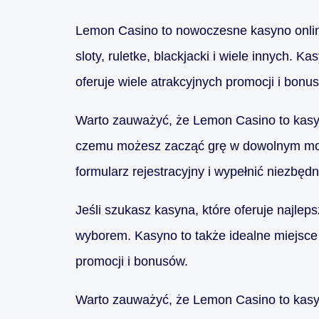
Lemon Casino to nowoczesne kasyno online,
sloty, ruletke, blackjacki i wiele innych. 
oferuje wiele atrakcyjnych promocji i bonu
Warto zauważyć, że Lemon Casino to kasyno
czemu możesz zacząć grę w dowolnym mom
formularz rejestracyjny i wypełnić niezbędn
Jeśli szukasz kasyna, które oferuje najlep
wyborem. Kasyno to także idealne miejsce 
promocji i bonusów.
Warto zauważyć, że Lemon Casino to kasyno