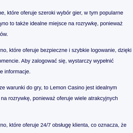
 które oferuje szeroki wybór gier, w tym popularne
Kasyno to także idealne miejsce na rozrywkę, ponieważ
sów.
, które oferuje bezpieczne i szybkie logowanie, dzięki
encie. Aby zalogować się, wystarczy wypełnić
e informacje.
sze warunki do gry, to Lemon Casino jest idealnym
na rozrywkę, ponieważ oferuje wiele atrakcyjnych
, które oferuje 24/7 obsługę klienta, co oznacza, że