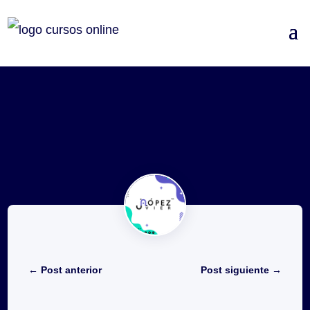
←
Post anterior
Post siguiente
→