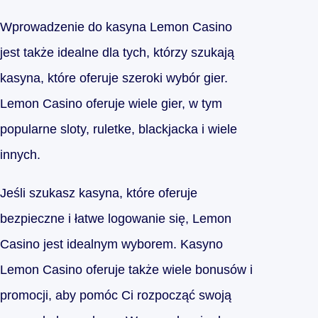
Wprowadzenie do kasyna Lemon Casino
jest także idealne dla tych, którzy szukają
kasyna, które oferuje szeroki wybór gier.
Lemon Casino oferuje wiele gier, w tym
popularne sloty, ruletke, blackjacka i wiele
innych.
Jeśli szukasz kasyna, które oferuje
bezpieczne i łatwe logowanie się, Lemon
Casino jest idealnym wyborem. Kasyno
Lemon Casino oferuje także wiele bonusów i
promocji, aby pomóc Ci rozpocząć swoją