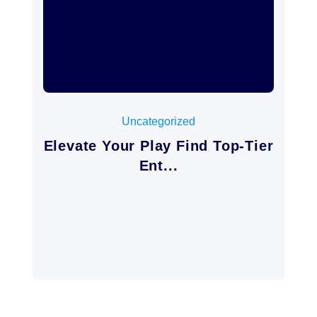
abril 30, 2026
Uncategorized
Elevate Your Play Find Top-Tier
Ent...