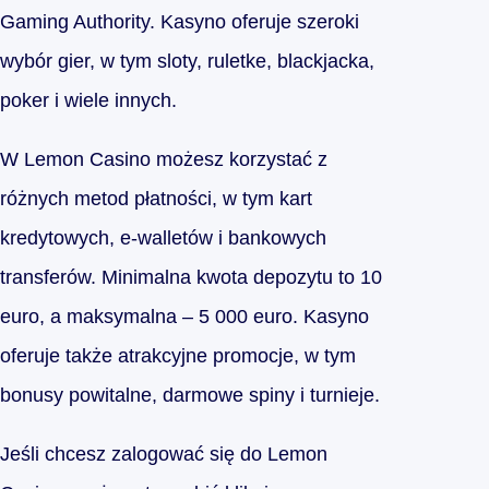
Gaming Authority. Kasyno oferuje szeroki
wybór gier, w tym sloty, ruletke, blackjacka,
poker i wiele innych.
W Lemon Casino możesz korzystać z
różnych metod płatności, w tym kart
kredytowych, e-walletów i bankowych
transferów. Minimalna kwota depozytu to 10
euro, a maksymalna – 5 000 euro. Kasyno
oferuje także atrakcyjne promocje, w tym
bonusy powitalne, darmowe spiny i turnieje.
Jeśli chcesz zalogować się do Lemon