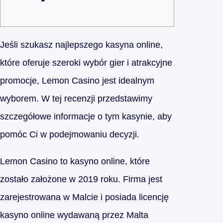
Jeśli szukasz najlepszego kasyna online,
które oferuje szeroki wybór gier i atrakcyjne
promocje, Lemon Casino jest idealnym
wyborem. W tej recenzji przedstawimy
szczegółowe informacje o tym kasynie, aby
pomóc Ci w podejmowaniu decyzji.
Lemon Casino to kasyno online, które
zostało założone w 2019 roku. Firma jest
zarejestrowana w Malcie i posiada licencję
kasyno online wydawaną przez Malta