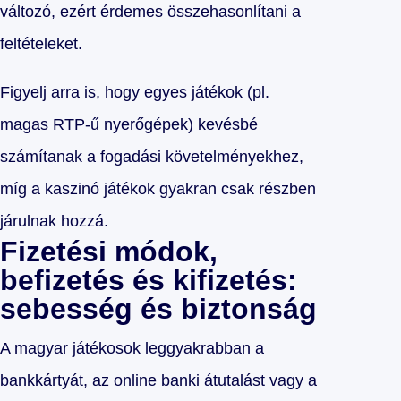
változó, ezért érdemes összehasonlítani a
feltételeket.
Figyelj arra is, hogy egyes játékok (pl.
magas RTP‑ű nyerőgépek) kevésbé
számítanak a fogadási követelményekhez,
míg a kaszinó játékok gyakran csak részben
járulnak hozzá.
Fizetési módok,
befizetés és kifizetés:
sebesség és biztonság
A magyar játékosok leggyakrabban a
bankkártyát, az online banki átutalást vagy a