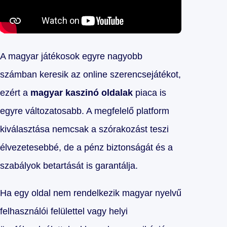
A magyar játékosok egyre nagyobb
számban keresik az online szerencsejátékot,
ezért a
magyar kaszinó oldalak
piaca is
egyre változatosabb. A megfelelő platform
kiválasztása nemcsak a szórakozást teszi
élvezetesebbé, de a pénz biztonságát és a
szabályok betartását is garantálja.
Ha egy oldal nem rendelkezik magyar nyelvű
felhasználói felülettel vagy helyi