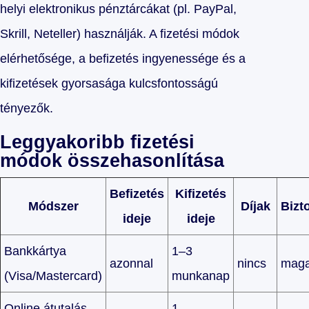
helyi elektronikus pénztárcákat (pl. PayPal,
Skrill, Neteller) használják. A fizetési módok
elérhetősége, a befizetés ingyenessége és a
kifizetések gyorsasága kulcsfontosságú
tényezők.
Leggyakoribb fizetési
módok összehasonlítása
Befizetés
Kifizetés
Módszer
Díjak
Bizt
ideje
ideje
Bankkártya
1–3
azonnal
nincs
mag
(Visa/Mastercard)
munkanap
Online átutalás
1