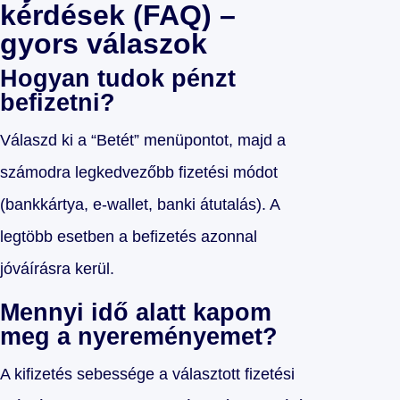
kérdések (FAQ) –
gyors válaszok
Hogyan tudok pénzt
befizetni?
Válaszd ki a “Betét” menüpontot, majd a
számodra legkedvezőbb fizetési módot
(bankkártya, e‑wallet, banki átutalás). A
legtöbb esetben a befizetés azonnal
jóváírásra kerül.
Mennyi idő alatt kapom
meg a nyereményemet?
A kifizetés sebessége a választott fizetési