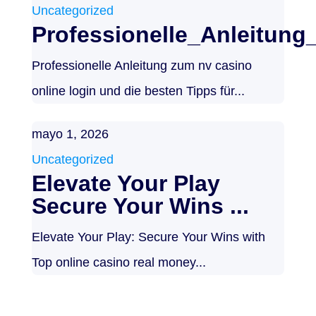
Uncategorized
Professionelle_Anleitung
Professionelle Anleitung zum nv casino
online login und die besten Tipps für...
mayo 1, 2026
Uncategorized
Elevate Your Play
Secure Your Wins ...
Elevate Your Play: Secure Your Wins with
Top online casino real money...