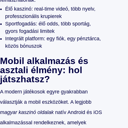
felhasználónak.
Élő kaszinó: real‑time videó, több nyelv,
professzionális krupierek
Sportfogadás: élő odds, több sportág,
gyors fogadási limitek
Integrált platform: egy fiók, egy pénztárca,
közös bónuszok
Mobil alkalmazás és
asztali élmény: hol
játszhatsz?
A modern játékosok egyre gyakrabban
választják a mobil eszközöket. A legjobb
magyar kaszinó oldalak
natív Android és iOS
alkalmazással rendelkeznek, amelyek