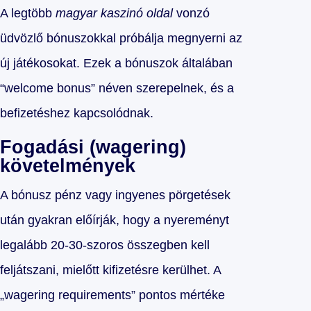
A legtöbb
magyar kaszinó oldal
vonzó
üdvözlő bónuszokkal próbálja megnyerni az
új játékosokat. Ezek a bónuszok általában
“welcome bonus” néven szerepelnek, és a
befizetéshez kapcsolódnak.
Fogadási (wagering)
követelmények
A bónusz pénz vagy ingyenes pörgetések
után gyakran előírják, hogy a nyereményt
legalább 20‑30-szoros összegben kell
feljátszani, mielőtt kifizetésre kerülhet. A
„wagering requirements” pontos mértéke