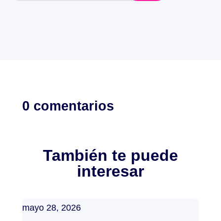
0 comentarios
También te puede
interesar
mayo 28, 2026