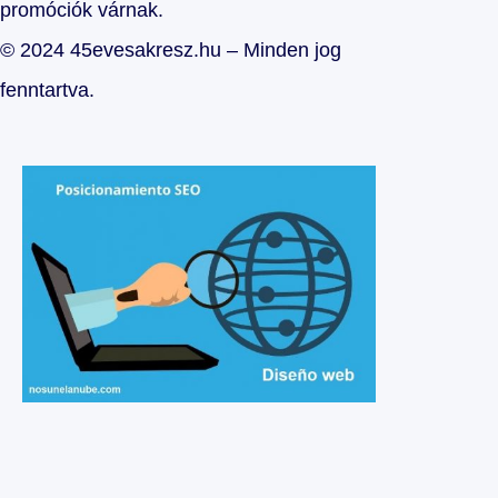
promóciók várnak.
© 2024 45evesakresz.hu – Minden jog
fenntartva.