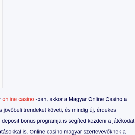
r
online casino
-ban, akkor a Magyar Online Casino a
s jövőbeli trendeket követi, és mindig új, érdekes
 deposit bonus programja is segíted kezdeni a játékodat
tásokkal is. Online casino magyar szertevevőknek a