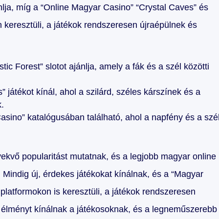
nlja, míg a “Online Magyar Casino” “Crystal Caves” és
n keresztüli, a játékok rendszeresen újraépülnek és
ic Forest” slotot ajánlja, amely a fák és a szél közötti
játékot kínál, ahol a szilárd, széles kárszínek és a
k.
asino” katalógusában található, ahol a napfény és a szé
vekvő popularitást mutatnak, és a legjobb magyar online
e. Mindig új, érdekes játékokat kínálnak, és a “Magyar
platformokon is keresztüli, a játékok rendszeresen
új élményt kínálnak a játékosoknak, és a legneműszerebb