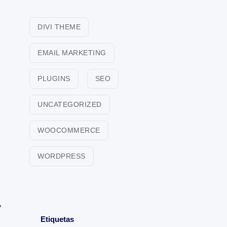
DIVI THEME
EMAIL MARKETING
PLUGINS
SEO
UNCATEGORIZED
WOOCOMMERCE
WORDPRESS
,
Etiquetas