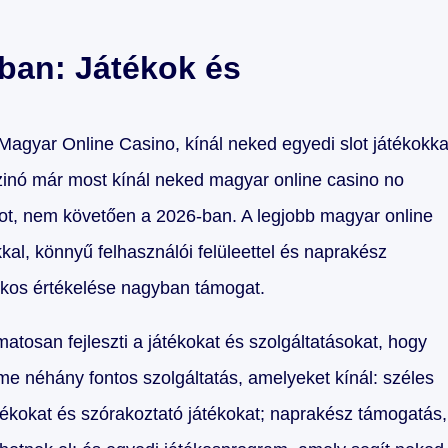
ban: Játékok és
agyar Online Casino, kínál neked egyedi slot játékokka
szinó már most kínál neked magyar online casino no
kot, nem követően a 2026-ban. A legjobb magyar online
kal, könnyű felhasználói felüleettel és naprakész
tékos értékelése nagyban támogat.
tosan fejleszti a játékokat és szolgáltatásokat, hogy
Íme néhány fontos szolgáltatás, amelyeket kínál: széles
játékokat és szórakoztató játékokat; naprakész támogatás,