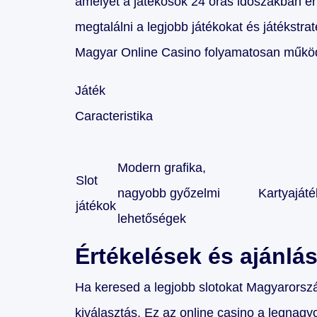
amelyet a játékosok 24 órás időszakban ér
megtalálni a legjobb játékokat és játékstra
Magyar Online Casino folyamatosan működi
Játék
Caracteristika
Modern grafika,
Slot
nagyobb győzelmi
Kartyaját
játékok
lehetőségek
Értékelések és ajánlá
Ha keresed a legjobb slotokat Magyarorsz
kiválasztás. Ez az online casino a legnag